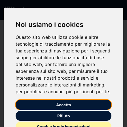
Noi usiamo i cookies
404 - Pagina non
Questo sito web utilizza cookie e altre
tecnologie di tracciamento per migliorare la
trovata
tua esperienza di navigazione per i seguenti
scopi:
per abilitare le funzionalità di base
del sito web
,
per fornire una migliore
La pagina che stai cercando non esiste o non è
esperienza sul sito web
,
per misurare il tuo
disponibile.
interesse nei nostri prodotti e servizi e
personalizzare le interazioni di marketing
,
per pubblicare annunci più pertinenti per te
.
Torna alla Home
Accetto
Rifiuto
Cambia le mie impostazioni