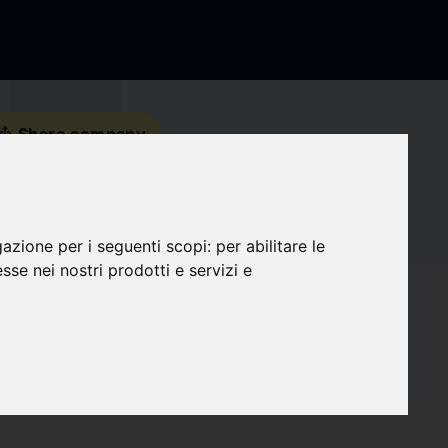
s_share
Share company
Contact details
gazione per i seguenti scopi:
per abilitare le
Social Media
esse nei nostri prodotti e servizi e
favorite
Followers
0
target
Compatibility
0