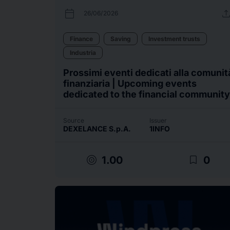
calendar_today
uplo
26/06/2026
Finance
Saving
Investment trusts
Industria
Prossimi eventi dedicati alla comunit
finanziaria | Upcoming events
dedicated to the financial community
Source
Issuer
DEXELANCE S.p.A.
1INFO
target
bookmark_border
1.00
0