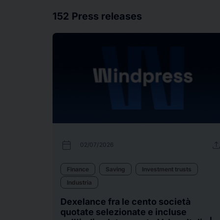
152
Press releases
calendar_today
uplo
02/07/2026
Finance
Saving
Investment trusts
Industria
Dexelance fra le cento società
quotate selezionate e incluse