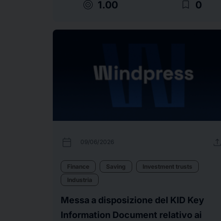
target
bookmark_border
1.00
0
calendar_today
uplo
09/06/2026
Finance
Saving
Investment trusts
Industria
Messa a disposizione del KID Key
Information Document relativo ai