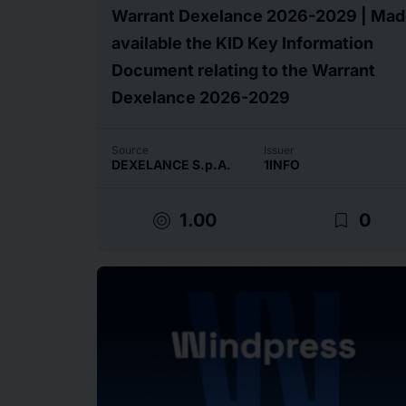
Warrant Dexelance 2026-2029 | Ma
available the KID Key Information
Document relating to the Warrant
Dexelance 2026-2029
Source
Issuer
DEXELANCE S.p.A.
1INFO
target
bookmark_border
1.00
0