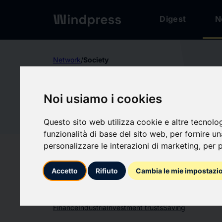
Digest
N
Network
/
Society
Not verified
Noi usiamo i cookies
DEXELAN
DE
Questo sito web utilizza cookie e altre tecnolo
funzionalità di base del sito web
,
per fornire u
Follow updates
favorite
personalizzare le interazioni di marketing
,
per p
Accetto
Rifiuto
Cambia le mie impostazi
What we write about
Finance
Industria
Investment trusts
Saving