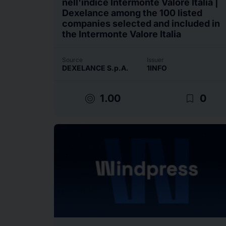
nell'indice Intermonte Valore Italia |
Dexelance among the 100 listed
companies selected and included in
the Intermonte Valore Italia
Source
Issuer
DEXELANCE S.p.A.
1INFO
target
bookmark_border
1.00
0