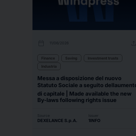
calendar_today
uplo
11/06/2026
Finance
Saving
Investment trusts
Industria
Messa a disposizione del nuovo
Statuto Sociale a seguito dellaument
di capitale | Made available the new
By-laws following rights issue
Source
Issuer
DEXELANCE S.p.A.
1INFO