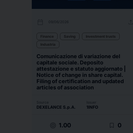
calendar_today
uplo
09/06/2026
Finance
Saving
Investment trusts
Industria
Comunicazione di variazione del
capitale sociale. Deposito
attestazione e statuto aggiornato |
Notice of change in share capital.
Filing of certification and updated
articles of association
Source
Issuer
DEXELANCE S.p.A.
1INFO
target
bookmark_border
1.00
0