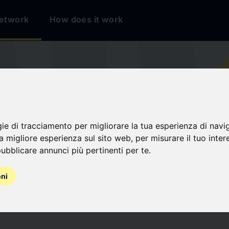
etwork
How does it work
io
CE S.p.A.
gie di tracciamento per migliorare la tua esperienza di navi
na migliore esperienza sul sito web
,
per misurare il tuo inter
ubblicare annunci più pertinenti per te
.
oni