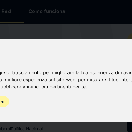
Red
Como funciona
io
gie di tracciamento per migliorare la tua esperienza di navi
na migliore esperienza sul sito web
,
per misurare il tuo inter
ubblicare annunci più pertinenti per te
.
nes
oni
aboral
Política Nacional