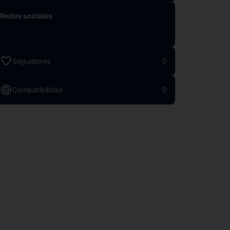
Redes sociales
favorite
Seguidores
0
target
Compatibilidad
0