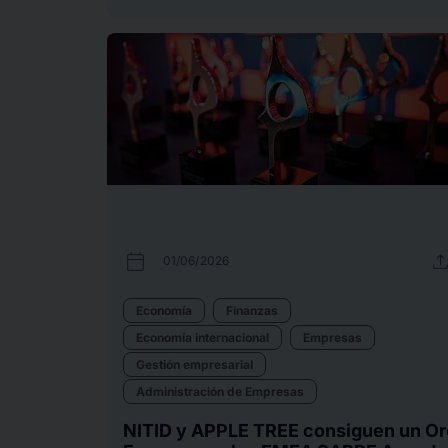
calendar_today
uplo
01/06/2026
Economía
Finanzas
Economía internacional
Empresas
Gestión empresarial
Administración de Empresas
NITID y APPLE TREE consiguen un Or