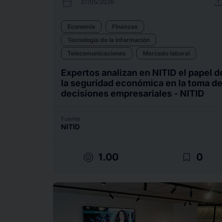
calendar_today
uplo
27/05/2026
Economía
Finanzas
Tecnología de la información
Telecomunicaciones
Mercado laboral
Expertos analizan en NITID el papel d
la seguridad económica en la toma d
decisiones empresariales - NITID
Fuente
NITID
target
bookmark_border
1.00
0