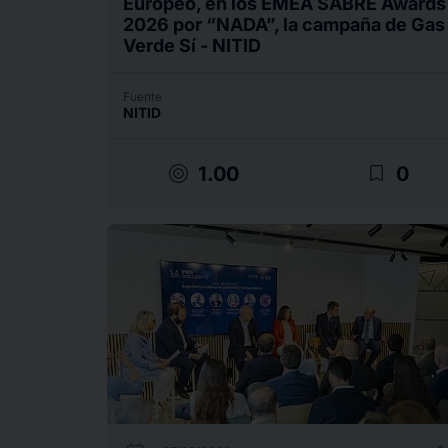
Europeo, en los EMEA SABRE Awards
2026 por “NADA”, la campaña de Gas
Verde Sí - NITID
Fuente
NITID
target
bookmark_border
1.00
0