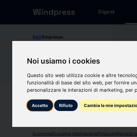
Digest
Red
/
Empresas
verified
Empresas
Noi usiamo i cookies
NITID
NI
Questo sito web utilizza cookie e altre tecnolo
funzionalità di base del sito web
,
per fornire u
personalizzare le interazioni di marketing
,
per p
Seguir actualizacio
favorite
Accetto
Rifiuto
Cambia le mie impostazi
Sobre qué escribimos
Economía
Economía internacional
Finanzas
Mercado l