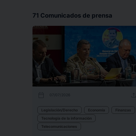
71
Comunicados de prensa
calendar_today
uplo
07/07/2026
Legislación/Derecho
Economía
Finanzas
Tecnología de la información
Telecomunicaciones