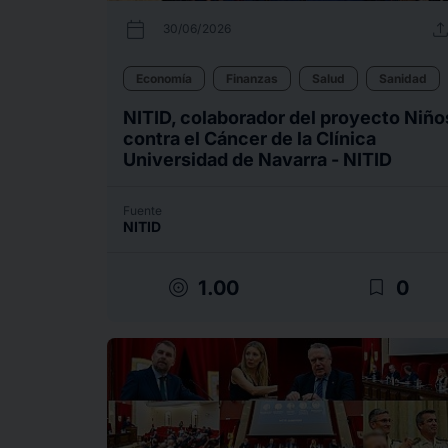
calendar_today
uplo
30/06/2026
Economía
Finanzas
Salud
Sanidad
NITID, colaborador del proyecto Niño
contra el Cáncer de la Clínica
Universidad de Navarra - NITID
Fuente
NITID
target
bookmark_border
1.00
0