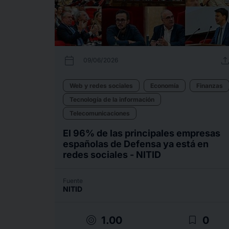
calendar_today
uplo
09/06/2026
Web y redes sociales
Economía
Finanzas
Tecnología de la información
Telecomunicaciones
El 96% de las principales empresas
españolas de Defensa ya está en
redes sociales - NITID
Fuente
NITID
target
bookmark_border
1.00
0