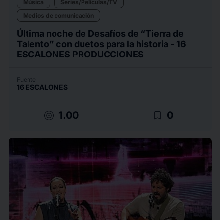
Música
Series/Películas/TV
Medios de comunicación
Última noche de Desafíos de “Tierra de
Talento” con duetos para la historia - 16
ESCALONES PRODUCCIONES
Fuente
16 ESCALONES
target
bookmark_border
1.00
0