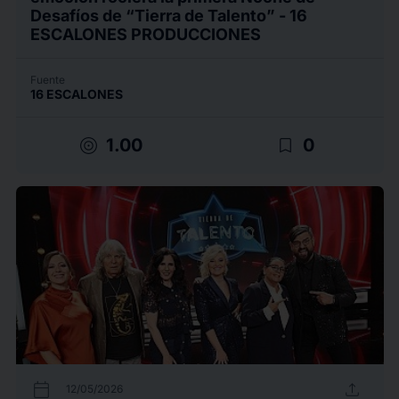
Desafíos de “Tierra de Talento” - 16
ESCALONES PRODUCCIONES
Fuente
16 ESCALONES
target
bookmark_border
1.00
0
calendar_today
upload
12/05/2026