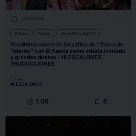
calendar_today
upload
03/06/2026
Música
Música
Series/Películas/TV
Penúltima noche de Desafíos de “Tierra de
Talento” con El Kanka como artista invitado
y grandes duetos - 16 ESCALONES
PRODUCCIONES
Fuente
16 ESCALONES
target
bookmark_border
1.00
0