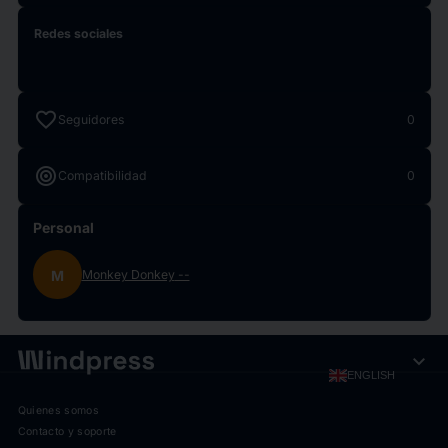
Redes sociales
favorite
Seguidores
0
target
Compatibilidad
0
Personal
M
Monkey Donkey
--
expand_more
ENGLISH
Quienes somos
Contacto y soporte