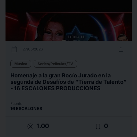
calendar_today
upload
27/05/2026
Música
Series/Películas/TV
Homenaje a la gran Rocío Jurado en la
segunda de Desafíos de “Tierra de Talento”
- 16 ESCALONES PRODUCCIONES
Fuente
16 ESCALONES
target
bookmark_border
1.00
0