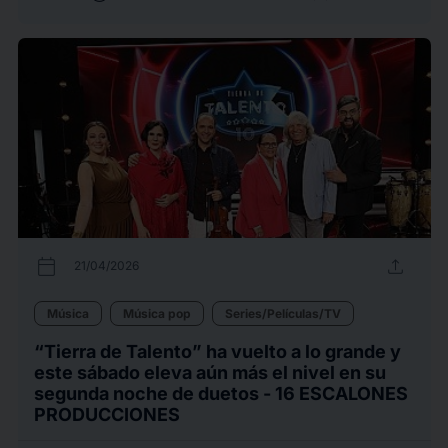
calendar_today
upload
21/04/2026
Música
Música pop
Series/Películas/TV
“Tierra de Talento” ha vuelto a lo grande y
este sábado eleva aún más el nivel en su
segunda noche de duetos - 16 ESCALONES
PRODUCCIONES