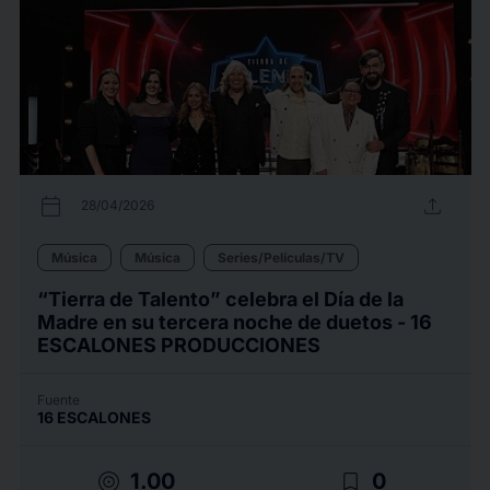
calendar_today
upload
28/04/2026
Música
Música
Series/Películas/TV
“Tierra de Talento” celebra el Día de la
Madre en su tercera noche de duetos - 16
ESCALONES PRODUCCIONES
Fuente
16 ESCALONES
target
bookmark_border
1.00
0