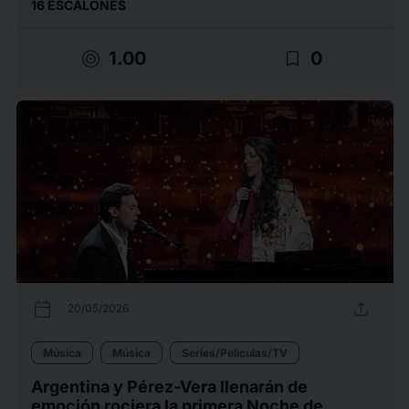
16 ESCALONES
target
bookmark_border
1.00
0
calendar_today
upload
20/05/2026
Música
Música
Series/Películas/TV
Argentina y Pérez-Vera llenarán de
emoción rociera la primera Noche de