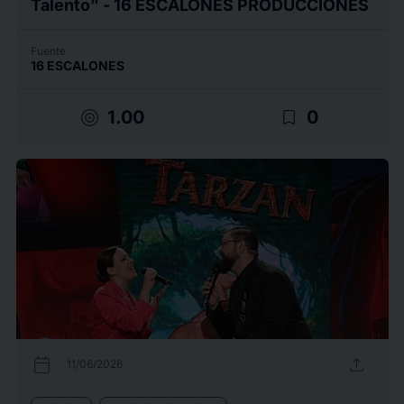
Talento” - 16 ESCALONES PRODUCCIONES
Fuente
16 ESCALONES
target
bookmark_border
1.00
0
calendar_today
upload
11/06/2026