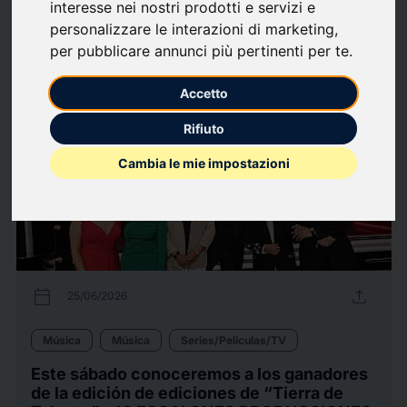
interesse nei nostri prodotti e servizi e
personalizzare le interazioni di marketing
,
86
Comunicados de
arrow_forward
Ver todos los comunicados de
per pubblicare annunci più pertinenti per te
.
prensa
prensa
Accetto
Rifiuto
Cambia le mie impostazioni
calendar_today
upload
25/06/2026
Música
Música
Series/Películas/TV
Este sábado conoceremos a los ganadores
de la edición de ediciones de “Tierra de