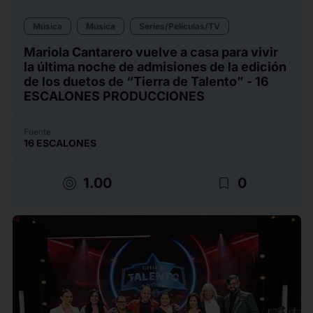
Música
Música
Series/Películas/TV
Mariola Cantarero vuelve a casa para vivir
la última noche de admisiones de la edición
de los duetos de “Tierra de Talento” - 16
ESCALONES PRODUCCIONES
Fuente
16 ESCALONES
target
bookmark_border
1.00
0