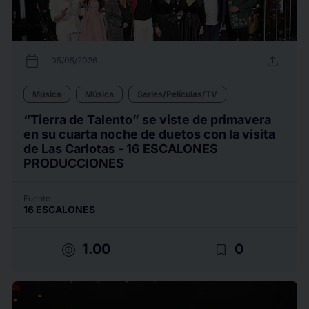
calendar_today
upload
05/05/2026
Música
Música
Series/Películas/TV
“Tierra de Talento” se viste de primavera
en su cuarta noche de duetos con la visita
de Las Carlotas - 16 ESCALONES
PRODUCCIONES
Fuente
16 ESCALONES
target
bookmark_border
1.00
0