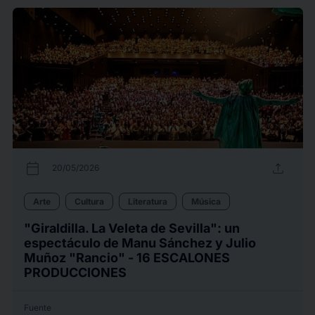
calendar_today
upload
20/05/2026
Arte
Cultura
Literatura
Música
"Giraldilla. La Veleta de Sevilla": un
espectáculo de Manu Sánchez y Julio
Muñoz "Rancio" - 16 ESCALONES
PRODUCCIONES
Fuente