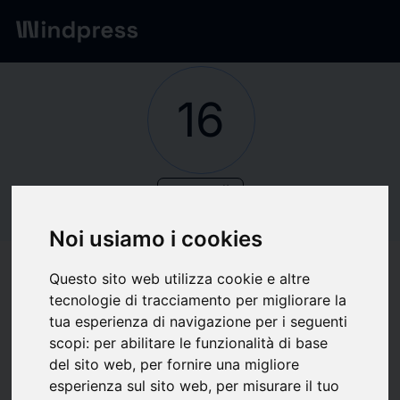
Red
/
Empresas
16
verified
Empresas
16 ESCALONES
Noi usiamo i cookies
Questo sito web utilizza cookie e altre
Seguir actualizaciones
favorite
tecnologie di tracciamento per migliorare la
tua esperienza di navigazione per i seguenti
scopi:
per abilitare le funzionalità di base
Sobre qué escribimos
del sito web
,
per fornire una migliore
esperienza sul sito web
,
per misurare il tuo
Cultura
Literatura
Música
Música
Series/Películas/TV