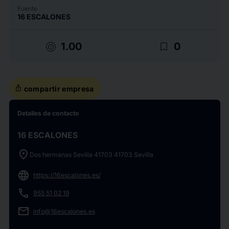
Fuente
16 ESCALONES
target
bookmark_border
1.00
0
ios_share
compartir empresa
Detalles de contacto
16 ESCALONES
location_on
Dos hermanas Sevilla 41703 41703 Sevilla
language
https://16escalones.es/
phone
955 51 02 19
email
info@16escalones.es