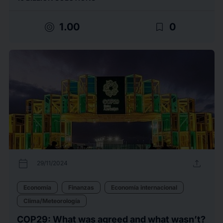
target
bookmark_border
1.00
0
calendar_today
upload
29/11/2024
Economía
Finanzas
Economía internacional
Clima/Meteorología
COP29: What was agreed and what wasn’t?