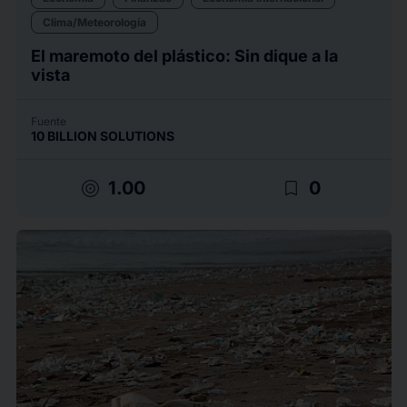
Clima/Meteorología
El maremoto del plástico: Sin dique a la
vista
Fuente
10 BILLION SOLUTIONS
target
bookmark_border
1.00
0