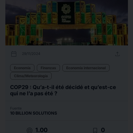
calendar_today
upload
29/11/2024
Economía
Finanzas
Economía internacional
Clima/Meteorología
COP29 : Qu’a-t-il été décidé et qu’est-ce
qui ne l’a pas été ?
Fuente
10 BILLION SOLUTIONS
target
bookmark_border
1.00
0