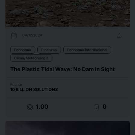
calendar_today
upload
04/12/2024
Economía
Finanzas
Economía internacional
Clima/Meteorología
The Plastic Tidal Wave: No Dam in Sight
Fuente
10 BILLION SOLUTIONS
target
bookmark_border
1.00
0