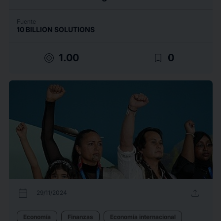
Fuente
10 BILLION SOLUTIONS
target
bookmark_border
1.00
0
calendar_today
upload
29/11/2024
Economía
Finanzas
Economía internacional