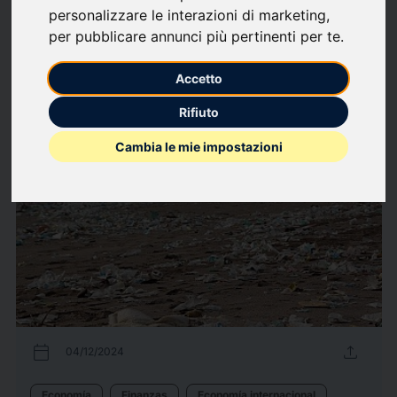
Sobre qué escribimos
personalizzare le interazioni di marketing
,
per pubblicare annunci più pertinenti per te
.
Comunicación
Deportes
Economía internacional
Fútbol
Medios de comunicación
Accetto
9
Comunicados de
arrow_forward
Ver todos los comunicados de
Rifiuto
prensa
prensa
Cambia le mie impostazioni
calendar_today
upload
04/12/2024
Economía
Finanzas
Economía internacional