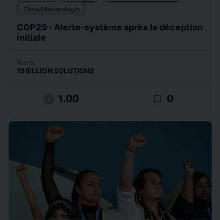
Clima/Meteorología
COP29 : Alerte-système après la déception
initiale
Fuente
10 BILLION SOLUTIONS
target
bookmark_border
1.00
0