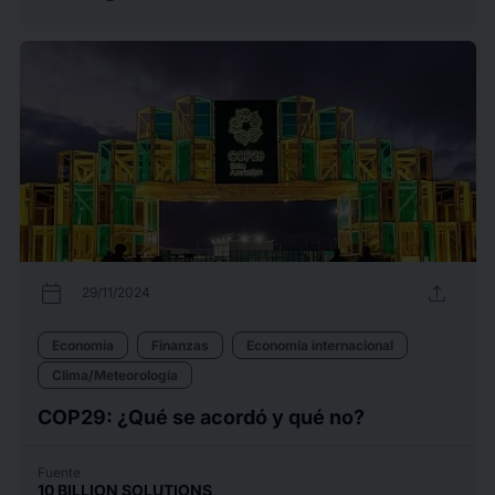
calendar_today
upload
29/11/2024
Economía
Finanzas
Economía internacional
Clima/Meteorología
COP29: ¿Qué se acordó y qué no?
Fuente
10 BILLION SOLUTIONS