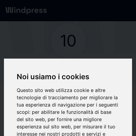
Red
/
Empresas
10
verified
Empresas
10 BILLION
Noi usiamo i cookies
SOLUTIONS
Questo sito web utilizza cookie e altre
tecnologie di tracciamento per migliorare la
tua esperienza di navigazione per i seguenti
scopi:
per abilitare le funzionalità di base
Seguir actualizaciones
favorite
del sito web
,
per fornire una migliore
esperienza sul sito web
,
per misurare il tuo
interesse nei nostri prodotti e servizi e