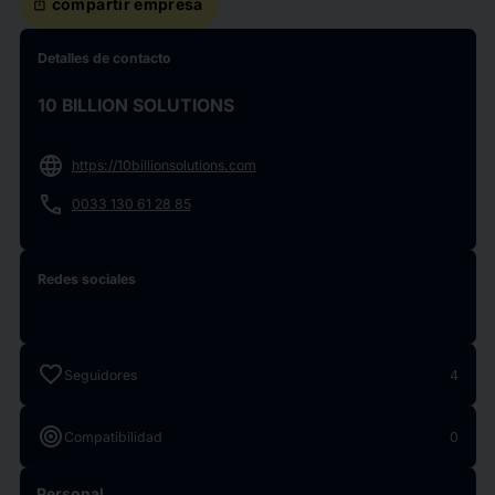
ios_share
compartir empresa
Detalles de contacto
10 BILLION SOLUTIONS
language
https://10billionsolutions.com
phone
0033 130 61 28 85
Redes sociales
favorite
Seguidores
4
target
Compatibilidad
0
Personal