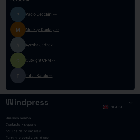
P
Paolo Cecchini
--
M
Monkey Donkey
--
A
Ayesha Jadhav
--
O
OutRight CRM
--
T
Tabai Barolo
--
expand_more
ENGLISH
Quienes somos
Contacto y soporte
política de privacidad
Termini e condizioni d'uso