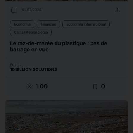
calendar_today
upload
04/12/2024
Economía
Finanzas
Economía internacional
Clima/Meteorología
Le raz-de-marée du plastique : pas de
barrage en vue
Fuente
10 BILLION SOLUTIONS
target
bookmark_border
1.00
0