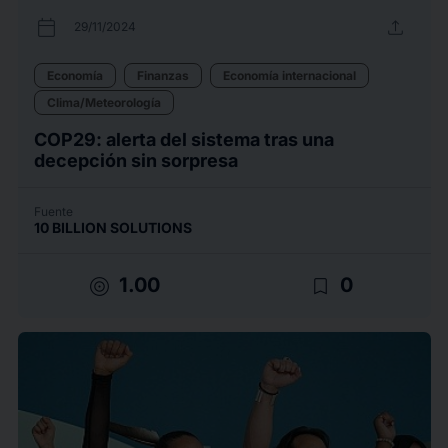
calendar_today
upload
29/11/2024
Economía
Finanzas
Economía internacional
Clima/Meteorología
COP29: alerta del sistema tras una
decepción sin sorpresa
Fuente
10 BILLION SOLUTIONS
target
bookmark_border
1.00
0