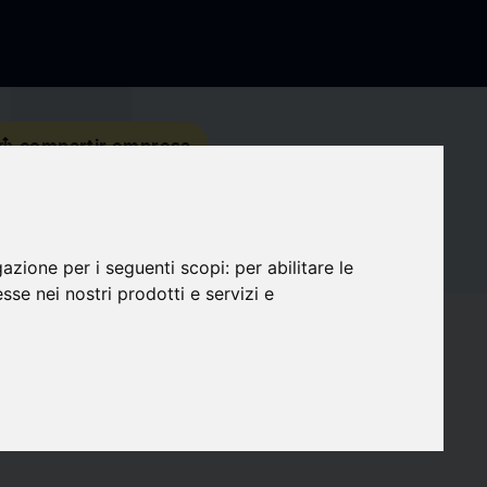
s_share
compartir empresa
Detalles de contacto
gazione per i seguenti scopi:
per abilitare le
Redes sociales
esse nei nostri prodotti e servizi e
favorite
Seguidores
0
target
Compatibilidad
0