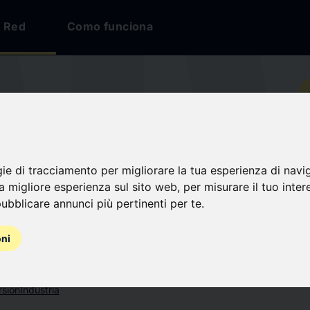
Red
Como funciona
io
LIA S.p.A.
gie di tracciamento per migliorare la tua esperienza di navi
na migliore esperienza sul sito web
,
per misurare il tuo inter
nes
ubblicare annunci più pertinenti per te
.
oni
rsión
Industria