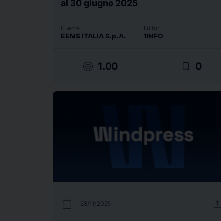
al 30 giugno 2025
Fuente
Editor
EEMS ITALIA S.p.A.
1INFO
target
bookmark_border
1.00
0
calendar_today
uplo
28/11/2025