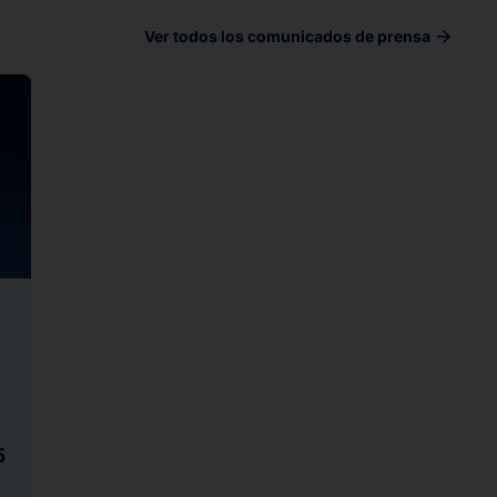
arrow_forward
Ver todos los comunicados de prensa
ad
5