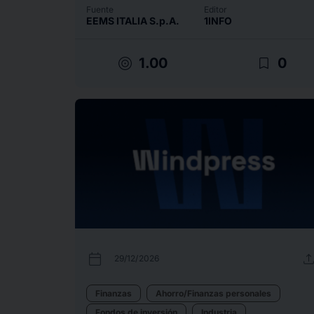
Fuente
Editor
EEMS ITALIA S.p.A.
1INFO
target
bookmark_border
1.00
0
calendar_today
uplo
29/12/2026
Finanzas
Ahorro/Finanzas personales
Fondos de inversión
Industria