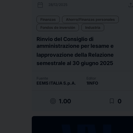
calendar_today
uplo
28/12/2025
Finanzas
Ahorro/Finanzas personales
Fondos de inversión
Industria
Rinvio del Consiglio di
amministrazione per lesame e
lapprovazione della Relazione
semestrale al 30 giugno 2025
Fuente
Editor
EEMS ITALIA S.p.A.
1INFO
target
bookmark_border
1.00
0