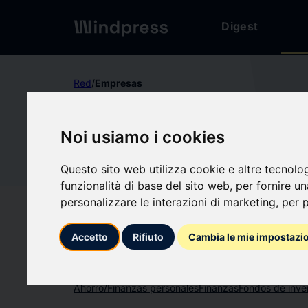
Digest
Red
/
Empresas
No verificado
Noi usiamo i cookies
EEMS ITA
EE
Questo sito web utilizza cookie e altre tecnolo
funzionalità di base del sito web
,
per fornire u
Seguir actualizacio
favorite
personalizzare le interazioni di marketing
,
per p
Accetto
Rifiuto
Cambia le mie impostazi
Sobre qué escribimos
Ahorro/Finanzas personales
Finanzas
Fondos de inve