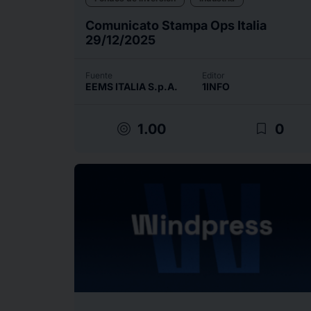
Comunicato Stampa Ops Italia
29/12/2025
Fuente
Editor
EEMS ITALIA S.p.A.
1INFO
target
bookmark_border
1.00
0