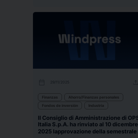
calendar_today
uplo
29/11/2025
Finanzas
Ahorro/Finanzas personales
Fondos de inversión
Industria
Il Consiglio di Amministrazione di OP
Italia S.p.A. ha rinviato al 10 dicembre
2025 lapprovazione della semestrale