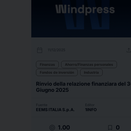
calendar_today
uplo
11/12/2025
Finanzas
Ahorro/Finanzas personales
Fondos de inversión
Industria
Rinvio della relazione finanziara del 
Giugno 2025
Fuente
Editor
EEMS ITALIA S.p.A.
1INFO
target
bookmark_border
1.00
0