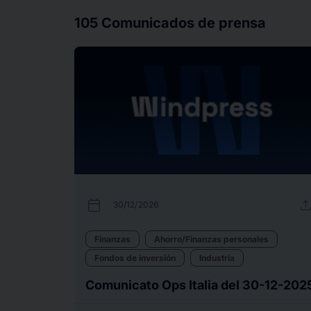
105
Comunicados de prensa
calendar_today
uplo
30/12/2026
Finanzas
Ahorro/Finanzas personales
Fondos de inversión
Industria
Comunicato Ops Italia del 30-12-202