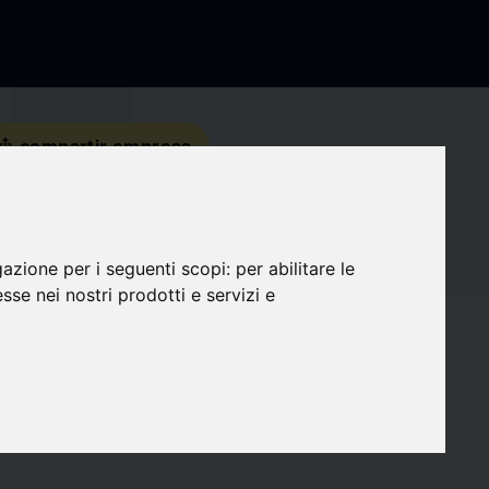
s_share
compartir empresa
Detalles de contacto
gazione per i seguenti scopi:
per abilitare le
Redes sociales
esse nei nostri prodotti e servizi e
favorite
Seguidores
0
target
Compatibilidad
0