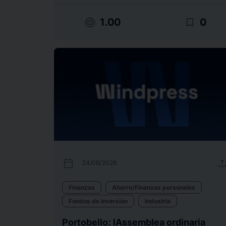
target
bookmark_border
1.00
0
calendar_today
uplo
24/06/2026
Finanzas
Ahorro/Finanzas personales
Fondos de inversión
Industria
Portobello: lAssemblea ordinaria