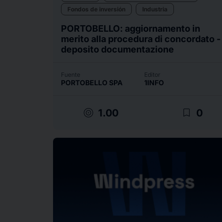
Fondos de inversión
Industria
PORTOBELLO: aggiornamento in
merito alla procedura di concordato -
deposito documentazione
Fuente
Editor
PORTOBELLO SPA
1INFO
target
bookmark_border
1.00
0