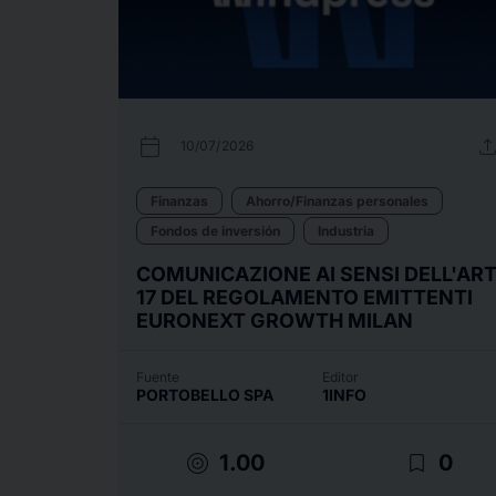
calendar_today
uplo
10/07/2026
Finanzas
Ahorro/Finanzas personales
Fondos de inversión
Industria
COMUNICAZIONE AI SENSI DELL'ART
17 DEL REGOLAMENTO EMITTENTI
EURONEXT GROWTH MILAN
Fuente
Editor
PORTOBELLO SPA
1INFO
target
bookmark_border
1.00
0