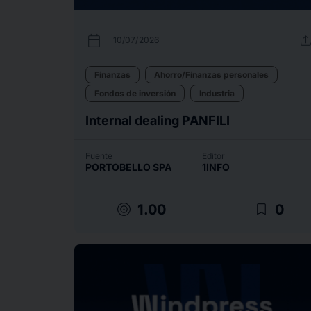
calendar_today
uplo
10/07/2026
Finanzas
Ahorro/Finanzas personales
Fondos de inversión
Industria
Internal dealing PANFILI
Fuente
Editor
PORTOBELLO SPA
1INFO
target
bookmark_border
1.00
0