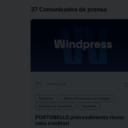
37
Comunicados de prensa
calendar_today
uplo
27/07/2026
Finanzas
Ahorro/Finanzas personales
Fondos de inversión
Industria
PORTOBELLO provvedimento rinvio
voto creditori