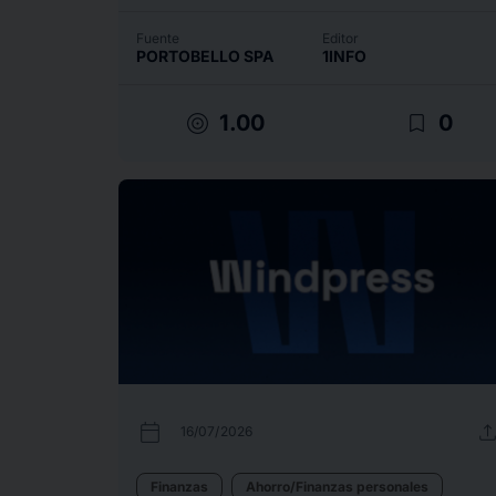
Fuente
Editor
PORTOBELLO SPA
1INFO
target
bookmark_border
1.00
0
calendar_today
uplo
16/07/2026
Finanzas
Ahorro/Finanzas personales