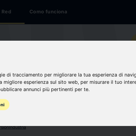
Red
Como funciona
io
ELLO SPA
gie di tracciamento per migliorare la tua esperienza di navi
na migliore esperienza sul sito web
,
per misurare il tuo inter
nes
ubblicare annunci più pertinenti per te
.
oni
rsión
Industria