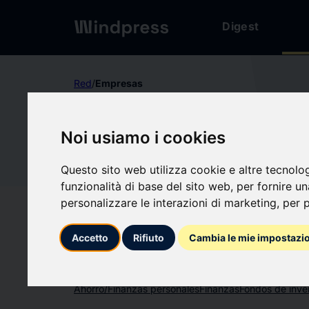
Digest
Red
/
Empresas
No verificado
Noi usiamo i cookies
PORTOB
PO
Questo sito web utilizza cookie e altre tecnolo
funzionalità di base del sito web
,
per fornire u
Seguir actualizacio
favorite
personalizzare le interazioni di marketing
,
per p
Accetto
Rifiuto
Cambia le mie impostazi
Sobre qué escribimos
Ahorro/Finanzas personales
Finanzas
Fondos de inve