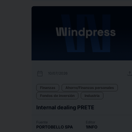
calendar_today
uplo
10/07/2026
Finanzas
Ahorro/Finanzas personales
Fondos de inversión
Industria
Internal dealing PRETE
Fuente
Editor
PORTOBELLO SPA
1INFO