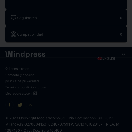
favorite
Seguidores
0
target
Compatibilidad
0
expand_more
ENGLISH
Quienes somos
Contacto y soporte
política de privacidad
Termini e condizioni d'uso
open_in_new
Mediaddress.com
© 2023 Copyright Mediaddress Srl - Via Compagnoni 30, 20129
Milano
+39 0270004150, 0240707591 P.IVA 10701020157 - R.EA. MI
1397450 - Cap. Soc. Euro 10.400