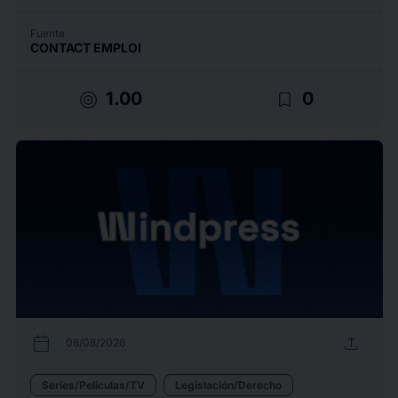
Fuente
CONTACT EMPLOI
target
bookmark_border
1.00
0
calendar_today
upload
08/08/2026
Series/Películas/TV
Legislación/Derecho