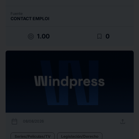
Fuente
CONTACT EMPLOI
target
bookmark_border
1.00
0
calendar_today
upload
08/08/2026
Series/Películas/TV
Legislación/Derecho