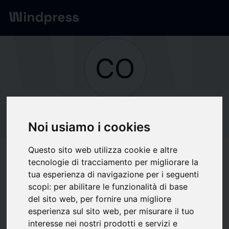
Red
/
Empresas
CO
No verificado
CONTACT EMPLOI
Noi usiamo i cookies
Questo sito web utilizza cookie e altre
Seguir actualizaciones
favorite
tecnologie di tracciamento per migliorare la
tua esperienza di navigazione per i seguenti
scopi:
per abilitare le funzionalità di base
Sobre qué escribimos
del sito web
,
per fornire una migliore
esperienza sul sito web
,
per misurare il tuo
Economía
Economía internacional
Finanzas
Legislación/Derecho
interesse nei nostri prodotti e servizi e
Mercado laboral