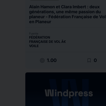
Alain Hamon et Clara Imbert : deux
générations, une même passion du
planeur - Fédération Française de Vol
en Planeur
Fuente
FÉDÉRATION
FRANÇAISE DE VOL Ã€
VOILE
target
bookmark_border
1.00
0