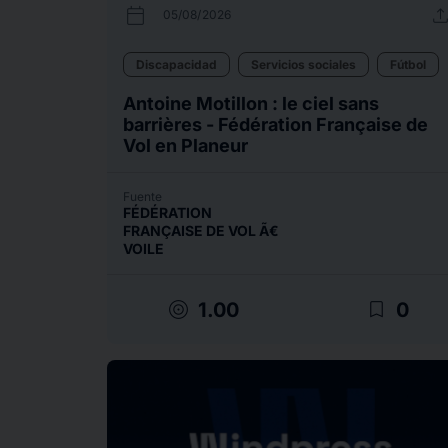
calendar_today
uplo
05/08/2026
Discapacidad
Servicios sociales
Fútbol
Antoine Motillon : le ciel sans
barrières - Fédération Française de
Vol en Planeur
Fuente
FÉDÉRATION
FRANÇAISE DE VOL Ã€
VOILE
target
bookmark_border
1.00
0