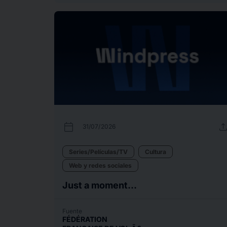
calendar_today
uplo
31/07/2026
Series/Películas/TV
Cultura
Web y redes sociales
Just a moment...
Fuente
FÉDÉRATION