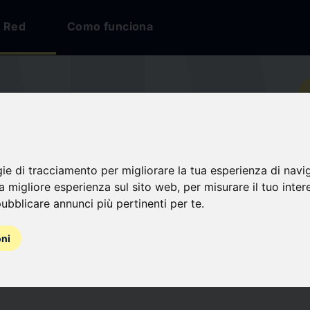
Red
Como funciona
io
TION FRANÇAISE
gie di tracciamento per migliorare la tua esperienza di navi
Ã€ VOILE
na migliore esperienza sul sito web
,
per misurare il tuo inter
ubblicare annunci più pertinenti per te
.
nes
oni