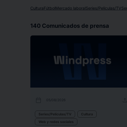
Cultura
Fútbol
Mercado laboral
Series/Películas/TV
Ser
140
Comunicados de prensa
calendar_today
uplo
05/08/2026
Series/Películas/TV
Cultura
Web y redes sociales