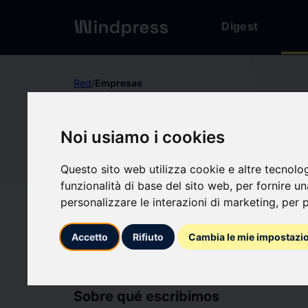
Digest
Red
/
Empresas
No verificado
Noi usiamo i cookies
FÉDÉRA
FÉ
Questo sito web utilizza cookie e altre tecnolo
DE VOL 
funzionalità di base del sito web
,
per fornire u
personalizzare le interazioni di marketing
,
per p
Seguir actualizacio
favorite
Accetto
Rifiuto
Cambia le mie impostazi
Sobre qué escribimos