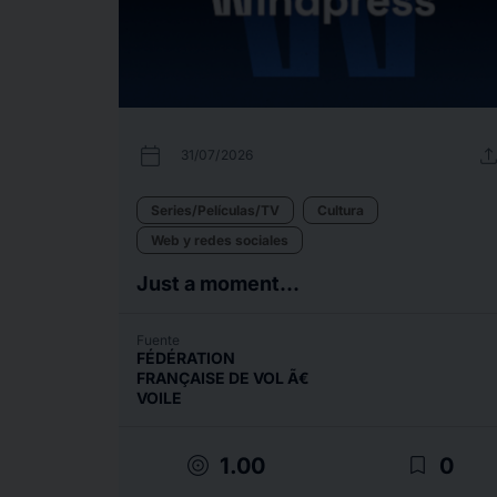
calendar_today
uplo
31/07/2026
Series/Películas/TV
Cultura
Web y redes sociales
Just a moment...
Fuente
FÉDÉRATION
FRANÇAISE DE VOL Ã€
VOILE
target
bookmark_border
1.00
0