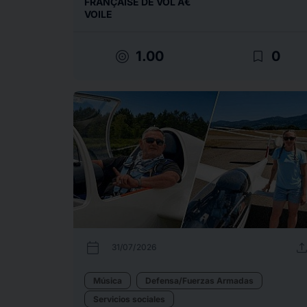
FRANÇAISE DE VOL Ã€
VOILE
target
bookmark_border
1.00
0
calendar_today
uplo
31/07/2026
Música
Defensa/Fuerzas Armadas
Servicios sociales