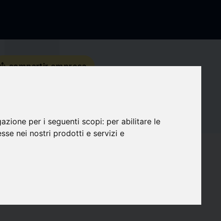
s_share
compartir empresa
Detalles de contacto
gazione per i seguenti scopi:
per abilitare le
Redes sociales
esse nei nostri prodotti e servizi e
favorite
Seguidores
0
target
Compatibilidad
0