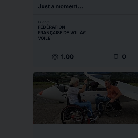
Just a moment...
Fuente
FÉDÉRATION
FRANÇAISE DE VOL Ã€
VOILE
target
bookmark_border
1.00
0