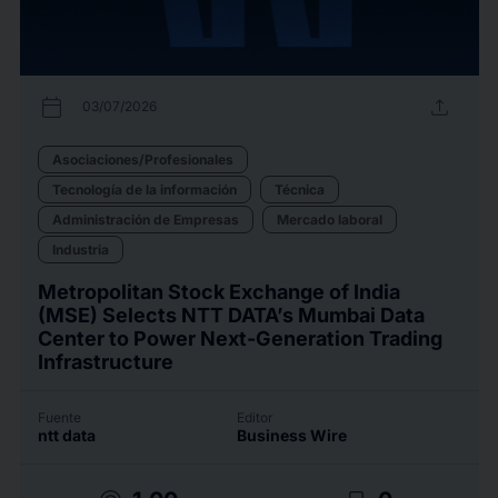
calendar_today
upload
03/07/2026
Asociaciones/Profesionales
Tecnología de la información
Técnica
Administración de Empresas
Mercado laboral
Industria
Metropolitan Stock Exchange of India
(MSE) Selects NTT DATA’s Mumbai Data
Center to Power Next-Generation Trading
Infrastructure
Fuente
Editor
ntt data
Business Wire