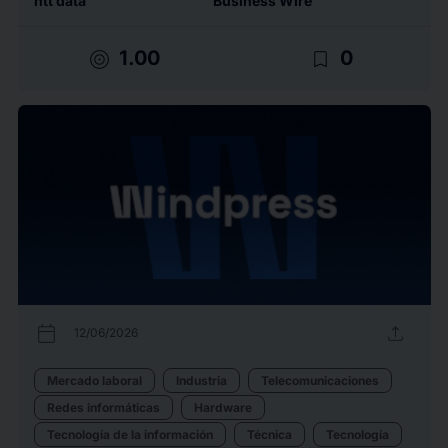
ntt data
Business Wire
target
bookmark_border
1.00
0
calendar_today
upload
12/06/2026
Mercado laboral
Industria
Telecomunicaciones
Redes informáticas
Hardware
Tecnología de la información
Técnica
Tecnología