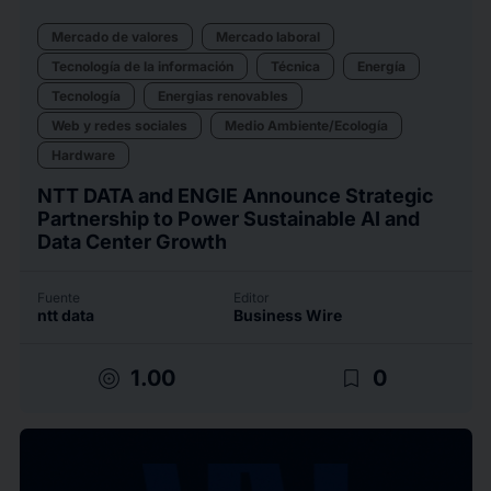
Mercado de valores
Mercado laboral
Tecnología de la información
Técnica
Energía
Tecnología
Energias renovables
Web y redes sociales
Medio Ambiente/Ecología
Hardware
NTT DATA and ENGIE Announce Strategic
Partnership to Power Sustainable AI and
Data Center Growth
Fuente
Editor
ntt data
Business Wire
target
bookmark_border
1.00
0