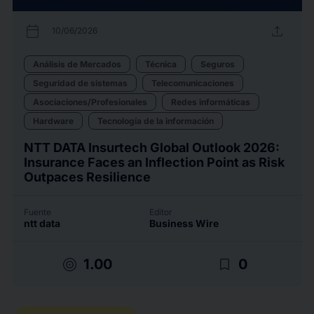
calendar_today
upload
10/06/2026
Análisis de Mercados
Técnica
Seguros
Seguridad de sistemas
Telecomunicaciones
Asociaciones/Profesionales
Redes informáticas
Hardware
Tecnología de la información
NTT DATA Insurtech Global Outlook 2026:
Insurance Faces an Inflection Point as Risk
Outpaces Resilience
Fuente
Editor
ntt data
Business Wire
target
bookmark_border
1.00
0