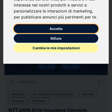
interesse nei nostri prodotti e servizi e
personalizzare le interazioni di marketing
,
90
Comunicados de
arrow_forward
Ver todos los comunicados de
per pubblicare annunci più pertinenti per te
.
prensa
prensa
Accetto
Rifiuto
Cambia le mie impostazioni
calendar_today
upload
05/08/2026
Industria
Asociaciones/Profesionales
Técnica
Seguros
Software
NTT DATA AI for Insurance Converts