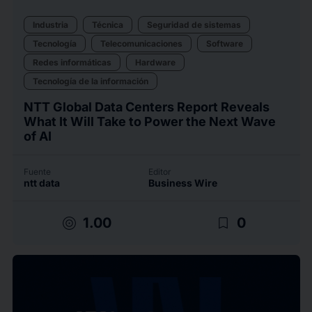
Industria
Técnica
Seguridad de sistemas
Tecnología
Telecomunicaciones
Software
Redes informáticas
Hardware
Tecnología de la información
NTT Global Data Centers Report Reveals
What It Will Take to Power the Next Wave
of AI
Fuente
Editor
ntt data
Business Wire
target
bookmark_border
1.00
0