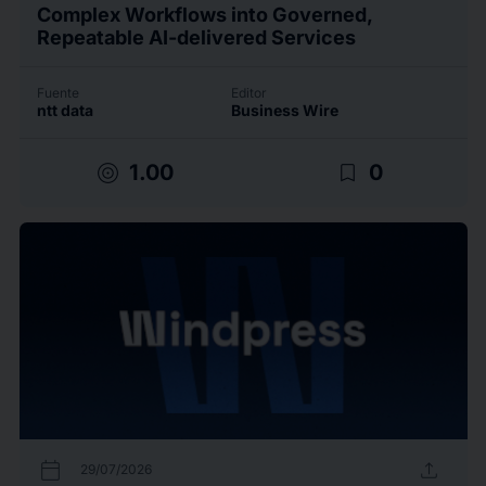
Complex Workflows into Governed,
Repeatable AI-delivered Services
Fuente
Editor
ntt data
Business Wire
target
bookmark_border
1.00
0
calendar_today
upload
29/07/2026