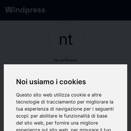
Red
/
Empresas
nt
No verificado
ntt data
Noi usiamo i cookies
Seguir actualizaciones
favorite
Questo sito web utilizza cookie e altre
tecnologie di tracciamento per migliorare la
tua esperienza di navigazione per i seguenti
Sobre qué escribimos
scopi:
per abilitare le funzionalità di base
del sito web
,
per fornire una migliore
Industria
Redes informáticas
Software
Técnica
esperienza sul sito web
,
per misurare il tuo
Tecnología de la información