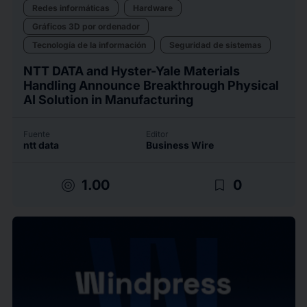
Redes informáticas
Hardware
Gráficos 3D por ordenador
Tecnología de la información
Seguridad de sistemas
NTT DATA and Hyster-Yale Materials
Handling Announce Breakthrough Physical
AI Solution in Manufacturing
Fuente
Editor
ntt data
Business Wire
target
bookmark_border
1.00
0