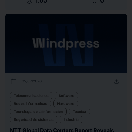
target
bookmark_border
1.00
0
calendar_today
upload
02/07/2026
Telecomunicaciones
Software
Redes informáticas
Hardware
Tecnología de la información
Técnica
Seguridad de sistemas
Industria
NTT Global Data Centers Report Reveals