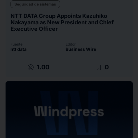
Seguridad de sistemas
NTT DATA Group Appoints Kazuhiko
Nakayama as New President and Chief
Executive Officer
Fuente
Editor
ntt data
Business Wire
target
bookmark_border
1.00
0