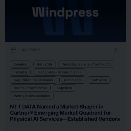
calendar_today
upload
16/07/2026
Eventos
Industria
Tecnología de la información
Técnica
Transporte de mercancías
Seguridad de sistemas
Tecnología
Software
Redes informáticas
Logística
Web y redes sociales
NTT DATA Named a Market Shaper in
Gartner® Emerging Market Quadrant for
Physical AI Services—Established Vendors