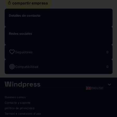
ios_share
compartir empresa
Detalles de contacto
Redes sociales
favorite
Seguidores
0
target
Compatibilidad
0
expand_more
ENGLISH
Quienes somos
Contacto y soporte
política de privacidad
Termini e condizioni d'uso