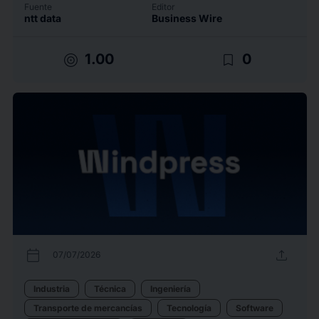
Fuente
Editor
ntt data
Business Wire
target
bookmark_border
1.00
0
calendar_today
upload
07/07/2026
Industria
Técnica
Ingeniería
Transporte de mercancías
Tecnología
Software