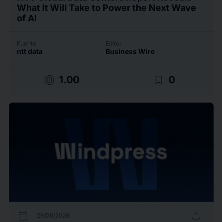
What It Will Take to Power the Next Wave
of AI
Fuente
Editor
ntt data
Business Wire
target
bookmark_border
1.00
0
calendar_today
upload
29/06/2026