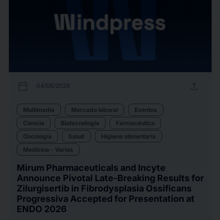
calendar_today
upload
04/06/2026
Multimedia
Mercado laboral
Eventos
Ciencia
Biotecnología
Farmacéutica
Oncología
Salud
Higiene alimentaria
Medicina - Varios
Mirum Pharmaceuticals and Incyte
Announce Pivotal Late-Breaking Results for
Zilurgisertib in Fibrodysplasia Ossificans
Progressiva Accepted for Presentation at
ENDO 2026