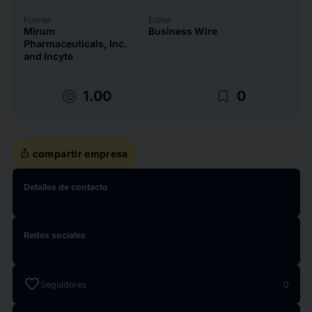
Fuente
Editor
Mirum
Business Wire
Pharmaceuticals, Inc.
and Incyte
target
bookmark_border
1.00
0
ios_share
compartir empresa
Detalles de contacto
Redes sociales
favorite
Seguidores
0