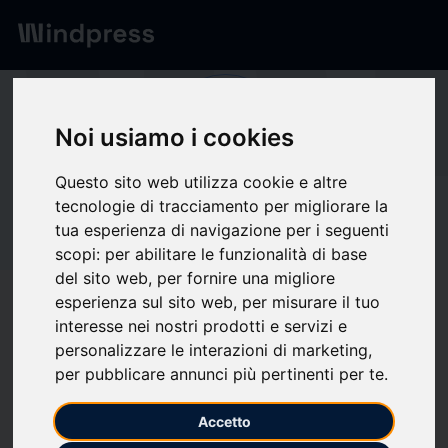
Red
/
Empresas
Mi
Noi usiamo i cookies
Questo sito web utilizza cookie e altre
tecnologie di tracciamento per migliorare la
No verificado
Mirum
tua esperienza di navigazione per i seguenti
scopi:
per abilitare le funzionalità di base
Pharmaceuticals,
del sito web
,
per fornire una migliore
esperienza sul sito web
,
per misurare il tuo
Inc. and Incyte
interesse nei nostri prodotti e servizi e
personalizzare le interazioni di marketing
,
per pubblicare annunci più pertinenti per te
.
Seguir actualizaciones
favorite
Accetto