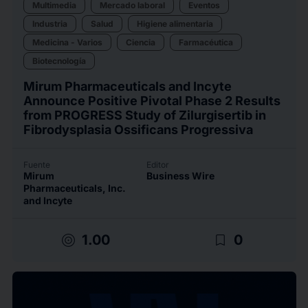
Multimedia
Mercado laboral
Eventos
Industria
Salud
Higiene alimentaria
Medicina - Varios
Ciencia
Farmacéutica
Biotecnología
Mirum Pharmaceuticals and Incyte
Announce Positive Pivotal Phase 2 Results
from PROGRESS Study of Zilurgisertib in
Fibrodysplasia Ossificans Progressiva
Fuente
Editor
Mirum
Business Wire
Pharmaceuticals, Inc.
and Incyte
target
bookmark_border
1.00
0