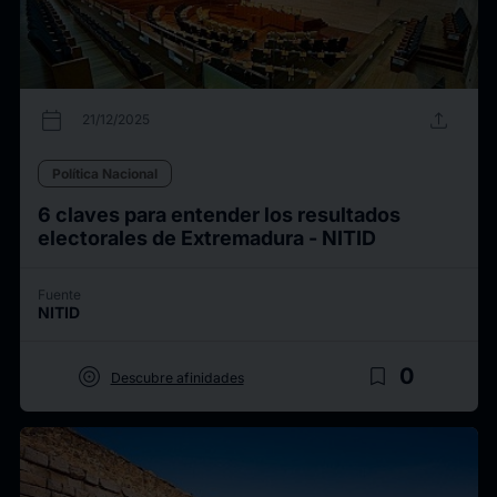
calendar_today
upload
21/12/2025
Política Nacional
6 claves para entender los resultados
electorales de Extremadura - NITID
Fuente
NITID
target
bookmark_border
0
Descubre afinidades