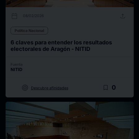
calendar_today
upload
08/02/2026
Política Nacional
6 claves para entender los resultados
electorales de Aragón - NITID
Fuente
NITID
target
bookmark_border
0
Descubre afinidades