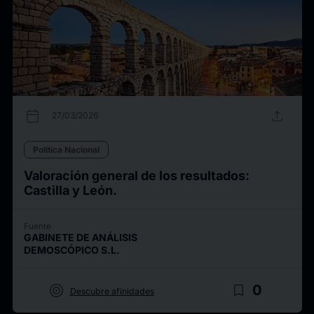
calendar_today
upload
27/03/2026
Política Nacional
Valoración general de los resultados:
Castilla y León.
Fuente
GABINETE DE ANÁLISIS
DEMOSCÓPICO S.L.
target
bookmark_border
0
Descubre afinidades