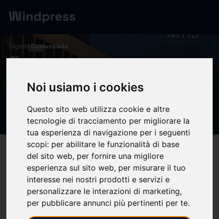
Digest
/ Comunicado
calendar_today
16/03/2026
6 claves para entender los
Noi usiamo i cookies
resultados electorales de
Questo sito web utilizza cookie e altre
Castilla y León - NITID
tecnologie di tracciamento per migliorare la
tua esperienza di navigazione per i seguenti
scopi:
per abilitare le funzionalità di base
target
help
Compatibilidad
del sito web
,
per fornire una migliore
upload
bookmark_border
esperienza sul sito web
,
per misurare il tuo
Ahorrar
(0)
Compartir
interesse nei nostri prodotti e servizi e
personalizzare le interazioni di marketing
,
1. El PP gana las elecciones, pero dependerá de VOX para
per pubblicare annunci più pertinenti per te
.
gobernar