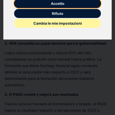
El Partido Popular vuelve a imponerse en Castilla y León con
Accetto
treinta y tres procuradores y mejora su resultado de 2022. Sin
Rifiuto
embargo, la victoria queda lejos de la mayoría absoluta, lo que
obliga a Alfonso Fernández Mañueco a negociar con VOX para
Cambia le mie impostazioni
garantizar la investidura y la estabilidad del próximo Ejecutivo
autonómico.
2. VOX consolida su papel decisivo para la gobernabilidad
Logra catorce procuradores y roza el 20% del voto,
consolidando su posición como tercera fuerza política. La
formación que lidera Santiago Abascal sigue creciendo,
obtiene un procurador más respecto a 2022 y será
determinante para la formación del próximo Gobierno
autonómico.
3. El PSOE resiste y mejora sus resultados
Tras los sonoros fracasos en Extremadura y Aragón, el PSOE
mejora su resultado respecto a las elecciones de 2022 y