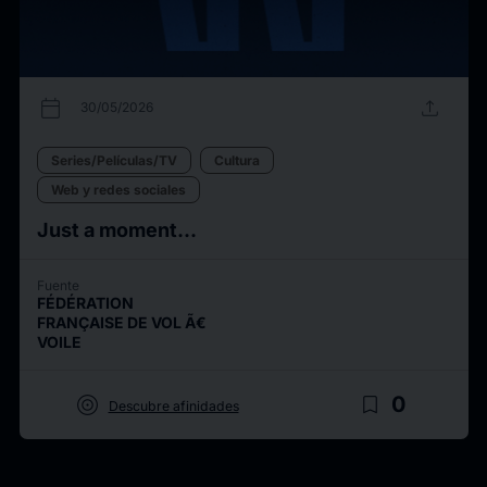
calendar_today
upload
30/05/2026
Series/Películas/TV
Cultura
Web y redes sociales
Just a moment...
Fuente
FÉDÉRATION
FRANÇAISE DE VOL Ã€
VOILE
target
bookmark_border
0
Descubre afinidades