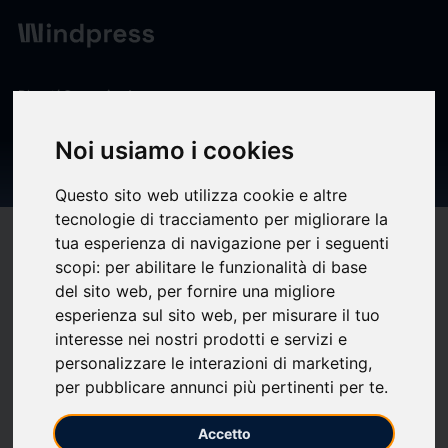
Digest
/ Comunicado
calendar_today
03/06/2026
Noi usiamo i cookies
Just a moment...
Questo sito web utilizza cookie e altre
tecnologie di tracciamento per migliorare la
target
help
Compatibilidad
tua esperienza di navigazione per i seguenti
scopi:
per abilitare le funzionalità di base
upload
bookmark_border
Ahorrar
(0)
Compartir
del sito web
,
per fornire una migliore
esperienza sul sito web
,
per misurare il tuo
www.ffvp.fr
interesse nei nostri prodotti e servizi e
personalizzare le interazioni di marketing
,
per pubblicare annunci più pertinenti per te
.
Performing security
Accetto