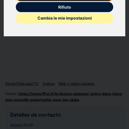
verification
Rifiuto
Cambia le mie impostazioni
This website uses a security service to protect against
malicious bots. This page is displayed while the website
verifies you are not a bot.
Series/Películas/TV
Cultura
Web y redes sociales
Fuente
:
https://www.ffvp.fr/la-licence-eplaneur-arrive-dans-heva-
une-nouvelle-opportunite-pour-les-clubs
Detalles de contacto
Admin FFVP