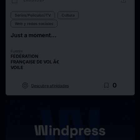
calendar_today
upload
Series/Películas/TV
Cultura
Web y redes sociales
Just a moment...
Fuente
FÉDÉRATION
FRANÇAISE DE VOL Ã€
VOILE
target
bookmark_border
0
Descubre afinidades