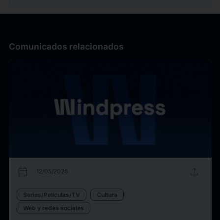
Comunicados relacionados
calendar_today
upload
12/05/2026
Series/Películas/TV
Cultura
Web y redes sociales