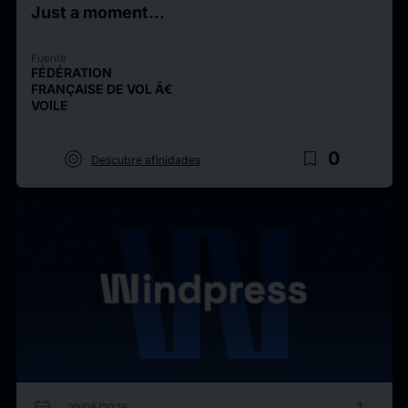
Just a moment...
Fuente
FÉDÉRATION
FRANÇAISE DE VOL Ã€
VOILE
target
bookmark_border
0
Descubre afinidades
29/05/2026