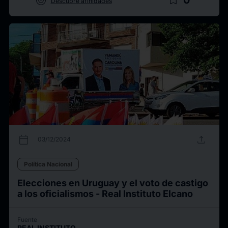
target
bookmark_border
Descubre afinidades
calendar_today
upload
03/12/2024
Política Nacional
Elecciones en Uruguay y el voto de castigo
a los oficialismos - Real Instituto Elcano
Fuente
REAL INSTITUTO