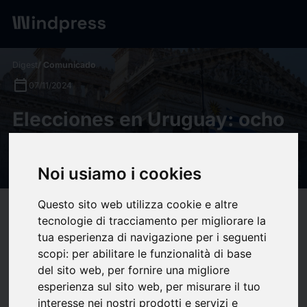
Digest
/ Comunicado
calendar_today
07/11/2024
Elecciones en Uruguay: ocho
claves para lectores europeos
- Real Instituto Elcano
Noi usiamo i cookies
Questo sito web utilizza cookie e altre
target
help
Compatibilidad
tecnologie di tracciamento per migliorare la
upload
bookmark_border
tua esperienza di navigazione per i seguenti
Ahorrar
(0)
Compartir
scopi:
per abilitare le funzionalità di base
En el mundo occidental (e incluyo América Latina, que es el
del sito web
,
per fornire una migliore
esperienza sul sito web
,
per misurare il tuo
“sur de occidente”), la democracia liberal está jaqueada desde
interesse nei nostri prodotti e servizi e
dentro: desencanto con las elites, la aparición por izquierda y