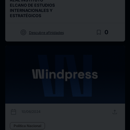
ELCANO DE ESTUDIOS
INTERNACIONALES Y
ESTRATÉGICOS
target
bookmark_border
0
Descubre afinidades
calendar_today
upload
10/06/2024
Política Nacional