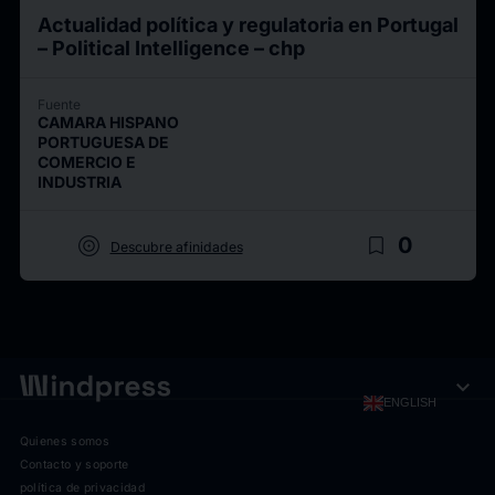
Actualidad política y regulatoria en Portugal
– Political Intelligence – chp
Fuente
CAMARA HISPANO
PORTUGUESA DE
COMERCIO E
INDUSTRIA
target
bookmark_border
0
Descubre afinidades
expand_more
ENGLISH
Quienes somos
Contacto y soporte
política de privacidad