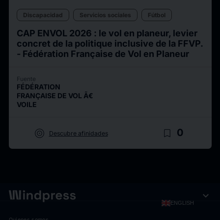
Discapacidad
Servicios sociales
Fútbol
CAP ENVOL 2026 : le vol en planeur, levier
concret de la politique inclusive de la FFVP.
- Fédération Française de Vol en Planeur
Fuente
FÉDÉRATION
FRANÇAISE DE VOL Ã€
VOILE
target
bookmark_border
0
Descubre afinidades
expand_more
ENGLISH
Quienes somos