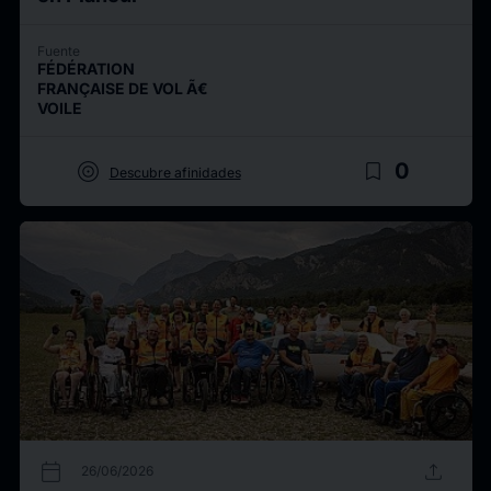
Fuente
FÉDÉRATION
FRANÇAISE DE VOL Ã€
VOILE
target
bookmark_border
0
Descubre afinidades
calendar_today
upload
26/06/2026