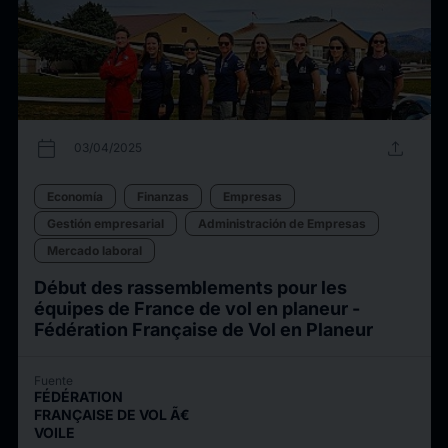
calendar_today
upload
03/04/2025
Economía
Finanzas
Empresas
Gestión empresarial
Administración de Empresas
Mercado laboral
Début des rassemblements pour les
équipes de France de vol en planeur -
Fédération Française de Vol en Planeur
Fuente
FÉDÉRATION
FRANÇAISE DE VOL Ã€
VOILE