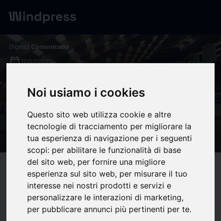
Digest
/ Comunicado
calendar_today
17/02/2025
Week-end de Cohésion pour
Noi usiamo i cookies
L'Équipe de France de Vol en
Questo sito web utilizza cookie e altre
Planeur - Fédération
tecnologie di tracciamento per migliorare la
Française de Vol en Planeur
tua esperienza di navigazione per i seguenti
scopi:
per abilitare le funzionalità di base
del sito web
,
per fornire una migliore
target
help
Compatibilidad
esperienza sul sito web
,
per misurare il tuo
upload
interesse nei nostri prodotti e servizi e
bookmark_border
Ahorrar
(0)
Compartir
personalizzare le interazioni di marketing
,
per pubblicare annunci più pertinenti per te
.
L’Équipe de France de vol en planeur a donné le coup d’envoi