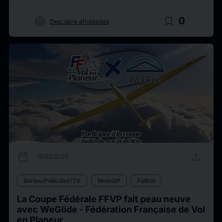
target
bookmark_border
0
Descubre afinidades
calendar_today
upload
19/02/2025
Series/Películas/TV
MotoGP
Fútbol
La Coupe Fédérale FFVP fait peau neuve
avec WeGlide - Fédération Française de Vol
en Planeur