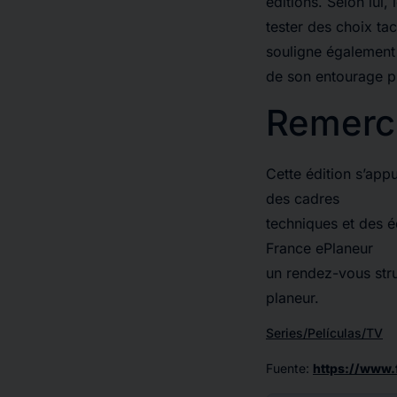
éditions. Selon lui,
tester des choix ta
souligne également 
de son entourage p
Remerc
Cette édition s’app
des cadres
techniques et des é
France ePlaneur
un rendez-vous stru
planeur.
Series/Películas/TV
Fuente
:
https://www.