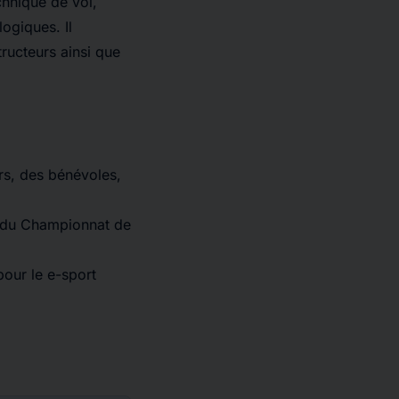
echnique de vol,
ogiques. Il
ructeurs ainsi que
urs, des bénévoles,
re du Championnat de
pour le e-sport