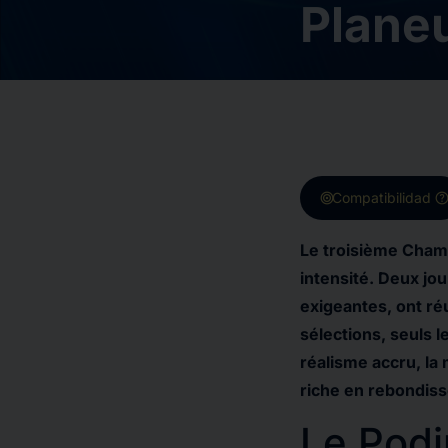
Plane
target
hel
Compatibilidad
Le troisième Cham
intensité. Deux jo
exigeantes, ont réu
sélections, seuls l
réalisme accru, la
riche en rebondis
Le Pod