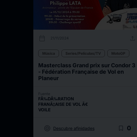
calendar_today
upload
21/11/2024
Música
Series/Películas/TV
MotoGP
Masterclass Grand prix sur Condor 3
- Fédération Française de Vol en
Planeur
Fuente
FÃ‰DÃ‰RATION
FRANÃ‡AISE DE VOL Ã€
VOILE
target
bookmark_border
0
Descubre afinidades