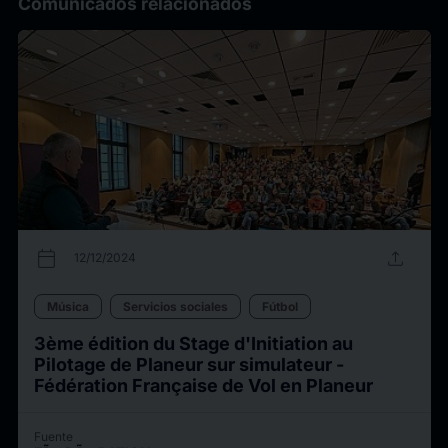
Comunicados relacionados
calendar_today
upload
12/12/2024
Música
Servicios sociales
Fútbol
3ème édition du Stage d'Initiation au
Pilotage de Planeur sur simulateur -
Fédération Française de Vol en Planeur
Fuente