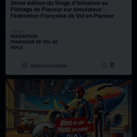
3ème édition du Stage d'Initiation au
Pilotage de Planeur sur simulateur -
Fédération Française de Vol en Planeur
Fuente
FÉDÉRATION
FRANÇAISE DE VOL Ã€
VOILE
target
bookmark_border
0
Descubre afinidades