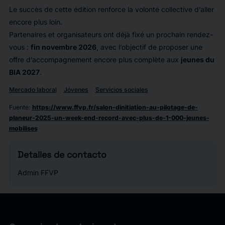
Le succès de cette édition renforce la volonté collective d’aller
encore plus loin.
Partenaires et organisateurs ont déjà fixé un prochain rendez-
vous :
fin novembre 2026
, avec l’objectif de proposer une
offre d’accompagnement encore plus complète aux
jeunes du
BIA 2027
.
Mercado laboral
Jóvenes
Servicios sociales
Fuente
:
https://www.ffvp.fr/salon-dinitiation-au-pilotage-de-
planeur-2025-un-week-end-record-avec-plus-de-1-000-jeunes-
mobilises
Detalles de contacto
Admin FFVP