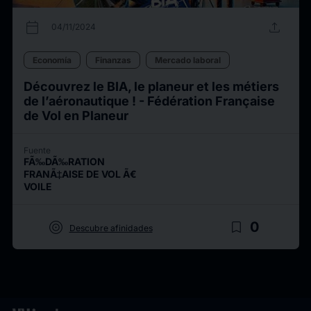
calendar_today
upload
04/11/2024
Economía
Finanzas
Mercado laboral
Découvrez le BIA, le planeur et les métiers
de l’aéronautique ! - Fédération Française
de Vol en Planeur
Fuente
FÃ‰DÃ‰RATION
FRANÃ‡AISE DE VOL Ã€
VOILE
target
bookmark_border
0
Descubre afinidades