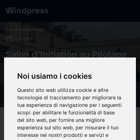
Digest
/ Comunicado
calendar_today
01/12/2025
Salon d’Initiation au Pilotage
de Planeur 2025 : un week-
end record avec plus de 1 000
Noi usiamo i cookies
jeunes mobilisés - Fédération
Questo sito web utilizza cookie e altre
Française de Vol en Planeur
tecnologie di tracciamento per migliorare la
tua esperienza di navigazione per i seguenti
scopi:
per abilitare le funzionalità di base
target
help
Compatibilidad
del sito web
,
per fornire una migliore
esperienza sul sito web
,
per misurare il tuo
upload
bookmark_border
Ahorrar
(0)
Compartir
interesse nei nostri prodotti e servizi e