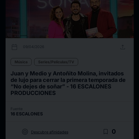
calendar_today
upload
09/04/2026
Música
Series/Películas/TV
Juan y Medio y Antoñito Molina, invitados
de lujo para cerrar la primera temporada de
“No dejes de soñar” - 16 ESCALONES
PRODUCCIONES
Fuente
16 ESCALONES
target
bookmark_border
0
Descubre afinidades