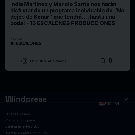
India Martínez y Manolo Sarria nos harán
disfrutar de un programa inolvidable de “No
dejes de Soñar” que tendrá… ¡hasta una
boda! - 16 ESCALONES PRODUCCIONES
Fuente
16 ESCALONES
target
bookmark_border
0
Descubre afinidades
expand_more
ENGLISH
Quienes somos
Contacto y soporte
política de privacidad
Termini e condizioni d'uso