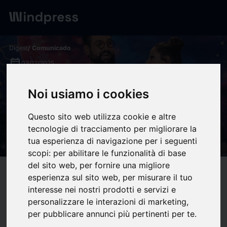
Digest
/ Comunicado
calendar_today
03/12/2025
La Navidad llega a “No dejes
Noi usiamo i cookies
de soñar” de la mano de Niña
Questo sito web utilizza cookie e altre
Pastori y Antoñito Molina - 16
tecnologie di tracciamento per migliorare la
ESCALONES PRODUCCIONES
tua esperienza di navigazione per i seguenti
scopi:
per abilitare le funzionalità di base
del sito web
,
per fornire una migliore
target
help
Compatibilidad
esperienza sul sito web
,
per misurare il tuo
interesse nei nostri prodotti e servizi e
upload
bookmark_border
Ahorrar
(0)
Compartir
personalizzare le interazioni di marketing
,
per pubblicare annunci più pertinenti per te
.
Este sábado 6 de diciembre estrenamos mes con una nueva gala que