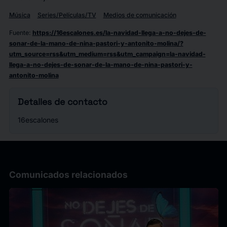
Música
Series/Películas/TV
Medios de comunicación
Fuente
:
https://16escalones.es/la-navidad-llega-a-no-dejes-de-
sonar-de-la-mano-de-nina-pastori-y-antonito-molina/?
utm_source=rss&utm_medium=rss&utm_campaign=la-navidad-
llega-a-no-dejes-de-sonar-de-la-mano-de-nina-pastori-y-
antonito-molina
Detalles de contacto
16escalones
Comunicados relacionados