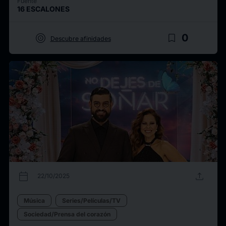
Fuente
16 ESCALONES
target
bookmark_border
0
Descubre afinidades
calendar_today
upload
22/10/2025
Música
Series/Películas/TV
Sociedad/Prensa del corazón