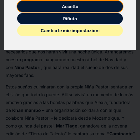
será difícil de olvidar. Una noche llena de emoción de la mano de
Accetto
Manu Sánchez y Pastora Soler, que contarán con la visita de
Modesto Barragán y Manolo Casal, entre otros invitados.
Rifiuto
En el
prime time
del sábado en Canal Sur vamos a tener un
Cambia le mie impostazioni
programa de lo más variado. Grandes sueños, buena música y
tradiciones muy de nuestra tierra serán los ingredientes
necesarios que nos harán vivir una noche única. Arrancaremos
nuestro programa inaugurando nuestro árbol de Navidad y
con
Niña Pastori,
que hará realidad el sueño de dos de sus
mayores fans.
Estos sueños culminarán con la propia Niña Pastori sentada en
el sillón que todo lo puede. Allí se vivirá un momento de lo más
emotivo gracias a las bonitas palabras que Alexia, fundadora
de
Khanimambo
– una organización solidaria con al que
colabora Niña Pastori – le dedicará desde Mozambique. Y
como guinda del pastel,
Mar Tiago
, ganadora de la novena
edición de “Tierra de Talento” le cantará su tema
“Caminante”