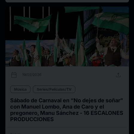
calendar_today
upload
19/02/2026
Música
Series/Películas/TV
Sábado de Carnaval en “No dejes de soñar”
con Manuel Lombo, Ana de Caro y el
pregonero, Manu Sánchez - 16 ESCALONES
PRODUCCIONES