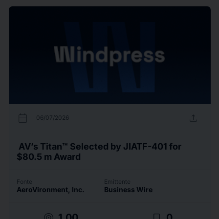
calendar_today
upload
06/07/2026
AV’s Titan™ Selected by JIATF-401 for
$80.5 m Award
Fonte
Emittente
AeroVironment, Inc.
Business Wire
target
bookmark_border
1.00
0