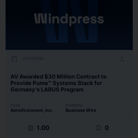
calendar_today
upload
07/07/2026
AV Awarded $30 Million Contract to
Provide Puma™ Systems Stack for
Germany’s LARUS Program
Fonte
Emittente
AeroVironment, Inc.
Business Wire
target
bookmark_border
1.00
0