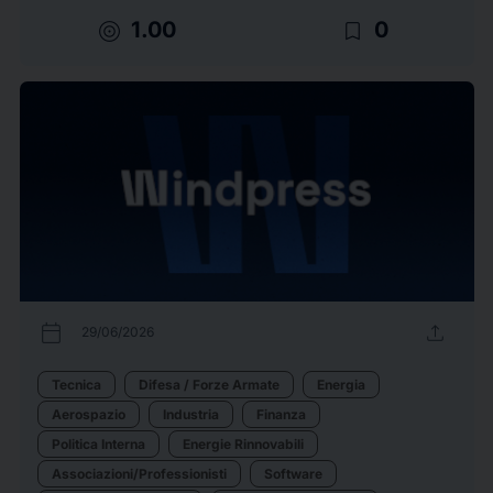
target
bookmark_border
1.00
0
calendar_today
upload
29/06/2026
Tecnica
Difesa / Forze Armate
Energia
Aerospazio
Industria
Finanza
Politica Interna
Energie Rinnovabili
Associazioni/Professionisti
Software