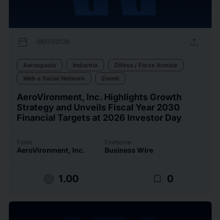
calendar_today
upload
08/07/2026
Aerospazio
Industria
Difesa / Forze Armate
Web e Social Network
Eventi
AeroVironment, Inc. Highlights Growth
Strategy and Unveils Fiscal Year 2030
Financial Targets at 2026 Investor Day
Fonte
Emittente
AeroVironment, Inc.
Business Wire
target
bookmark_border
1.00
0