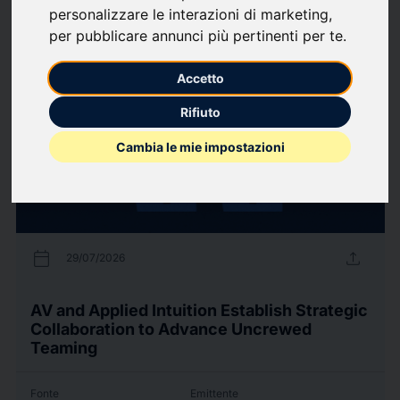
personalizzare le interazioni di marketing
,
108
comunicati stampa
arrow_forward
Guarda tutti i comunicati
per pubblicare annunci più pertinenti per te
.
Accetto
Rifiuto
Cambia le mie impostazioni
calendar_today
upload
29/07/2026
AV and Applied Intuition Establish Strategic
Collaboration to Advance Uncrewed
Teaming
Fonte
Emittente