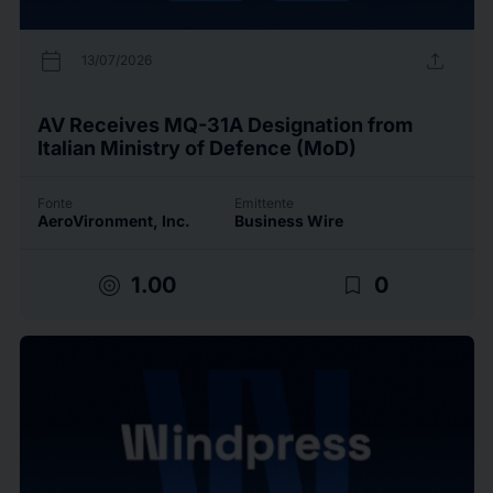
calendar_today
upload
13/07/2026
AV Receives MQ-31A Designation from
Italian Ministry of Defence (MoD)
Fonte
Emittente
AeroVironment, Inc.
Business Wire
target
bookmark_border
1.00
0