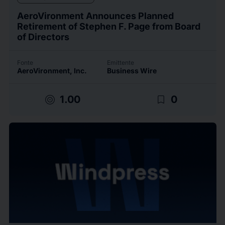
AeroVironment Announces Planned
Retirement of Stephen F. Page from Board
of Directors
Fonte
Emittente
AeroVironment, Inc.
Business Wire
target
bookmark_border
1.00
0