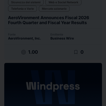
Sicurezza dei sistemi
Web e Social Network
Telefonia e Varie
Mercato azionario
AeroVironment Announces Fiscal 2026
Fourth Quarter and Fiscal Year Results
Fonte
Emittente
AeroVironment, Inc.
Business Wire
target
bookmark_border
1.00
0