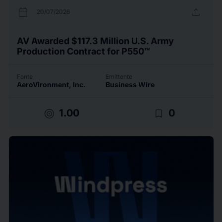
calendar_today
upload
20/07/2026
AV Awarded $117.3 Million U.S. Army
Production Contract for P550™
Fonte
Emittente
AeroVironment, Inc.
Business Wire
target
bookmark_border
1.00
0