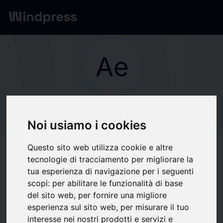
Network
/
Società
Ae
Non verificato
AeroVironment, Inc.
Noi usiamo i cookies
Questo sito web utilizza cookie e altre
Segui aggiornamenti
favorite
tecnologie di tracciamento per migliorare la
tua esperienza di navigazione per i seguenti
scopi:
per abilitare le funzionalità di base
Di cosa scriviamo
del sito web
,
per fornire una migliore
esperienza sul sito web
,
per misurare il tuo
Aerospazio
Difesa / Forze Armate
Industria
Tecnica
Web e Social Network
interesse nei nostri prodotti e servizi e