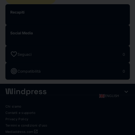
Recapiti
Social Media
favorite
Seguaci
0
target
Compatibilità
0
expand_more
ENGLISH
Chi siamo
Contatti e supporto
Privacy Policy
Termini e condizioni d'uso
open_in_new
Mediaddress.com