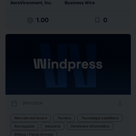
AeroVironment, Inc.
Business Wire
target
bookmark_border
1.00
0
calendar_today
upload
29/07/2026
Mercato del lavoro
Tecnica
Tecnologia satellitare
Aerospazio
Industria
Hardware informatico
Difesa / Forze Armate