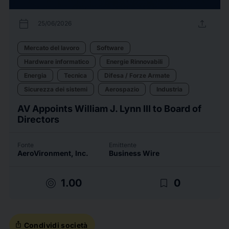
calendar_today
upload
25/06/2026
Mercato del lavoro
Software
Hardware informatico
Energie Rinnovabili
Energia
Tecnica
Difesa / Forze Armate
Sicurezza dei sistemi
Aerospazio
Industria
AV Appoints William J. Lynn III to Board of
Directors
Fonte
Emittente
AeroVironment, Inc.
Business Wire
target
bookmark_border
1.00
0
ios_share
Condividi società