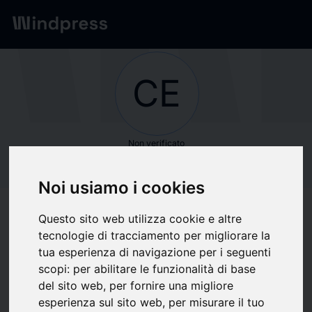
Network
/
Società
CE
Non verificato
CEL-SCI
Noi usiamo i cookies
Corporation
Questo sito web utilizza cookie e altre
tecnologie di tracciamento per migliorare la
Segui aggiornamenti
favorite
tua esperienza di navigazione per i seguenti
scopi:
per abilitare le funzionalità di base
del sito web
,
per fornire una migliore
Di cosa scriviamo
esperienza sul sito web
,
per misurare il tuo