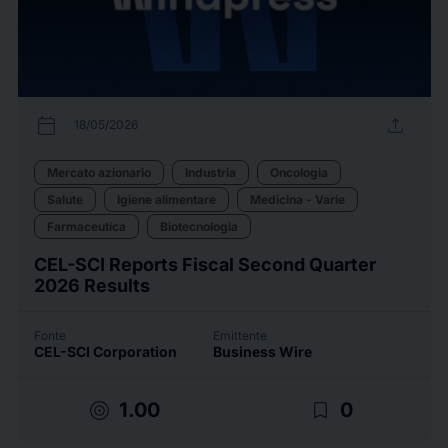
calendar_today
upload
18/05/2026
Mercato azionario
Industria
Oncologia
Salute
Igiene alimentare
Medicina - Varie
Farmaceutica
Biotecnologia
CEL-SCI Reports Fiscal Second Quarter
2026 Results
Fonte
Emittente
CEL-SCI Corporation
Business Wire
target
bookmark_border
1.00
0