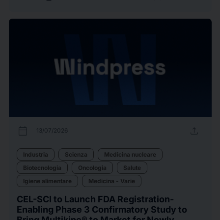
calendar_today
upload
13/07/2026
Industria
Scienza
Medicina nucleare
Biotecnologia
Oncologia
Salute
Igiene alimentare
Medicina - Varie
CEL-SCI to Launch FDA Registration-
Enabling Phase 3 Confirmatory Study to
Bring Multikine® to Market for Newly