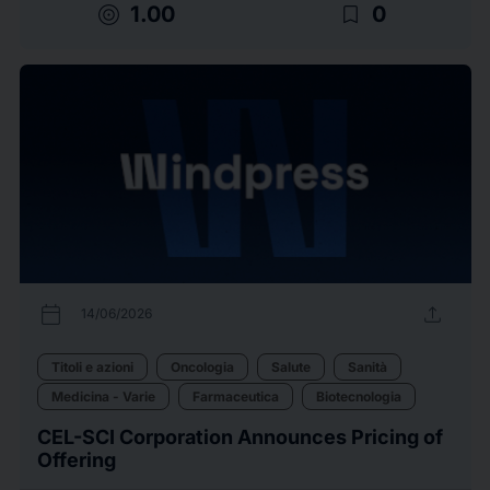
target
bookmark_border
1.00
0
calendar_today
upload
14/06/2026
Titoli e azioni
Oncologia
Salute
Sanità
Medicina - Varie
Farmaceutica
Biotecnologia
CEL-SCI Corporation Announces Pricing of
Offering