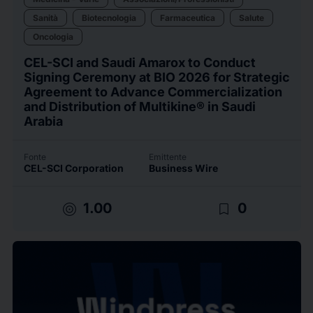
Sanità
Biotecnologia
Farmaceutica
Salute
Oncologia
CEL-SCI and Saudi Amarox to Conduct
Signing Ceremony at BIO 2026 for Strategic
Agreement to Advance Commercialization
and Distribution of Multikine® in Saudi
Arabia
Fonte
Emittente
CEL-SCI Corporation
Business Wire
target
bookmark_border
1.00
0