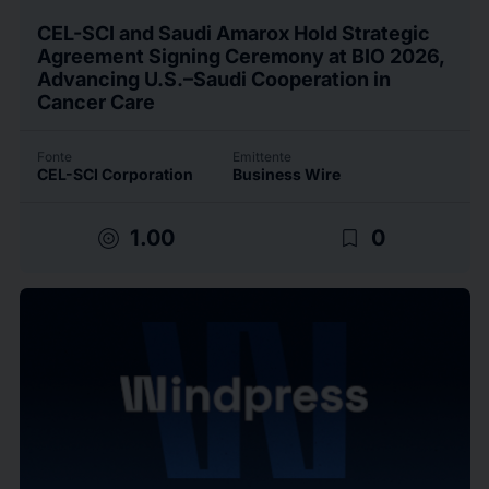
CEL-SCI and Saudi Amarox Hold Strategic
Agreement Signing Ceremony at BIO 2026,
Advancing U.S.–Saudi Cooperation in
Cancer Care
Fonte
Emittente
CEL-SCI Corporation
Business Wire
target
bookmark_border
1.00
0