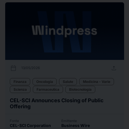
calendar_today
upload
13/05/2026
Finanza
Oncologia
Salute
Medicina - Varie
Scienza
Farmaceutica
Biotecnologia
CEL-SCI Announces Closing of Public
Offering
Fonte
Emittente
CEL-SCI Corporation
Business Wire