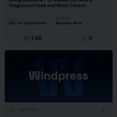
Diagnosed Head and Neck Cancer
Fonte
Emittente
CEL-SCI Corporation
Business Wire
target
bookmark_border
1.00
0
calendar_today
upload
24/06/2026