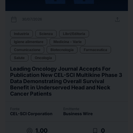
calendar_today
upload
30/07/2026
Industria
Scienza
Libri/Editoria
Igiene alimentare
Medicina - Varie
Comunicazione
Biotecnologia
Farmaceutica
Salute
Oncologia
Leading Oncology Journal Accepts For
Publication New CEL-SCI Multikine Phase 3
Data Demonstrating Overall Survival
Benefit in Underserved Head and Neck
Cancer Patients
Fonte
Emittente
CEL-SCI Corporation
Business Wire
target
bookmark_border
1.00
0