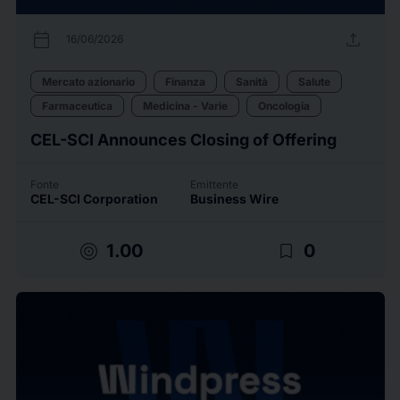
calendar_today
upload
16/06/2026
Mercato azionario
Finanza
Sanità
Salute
Farmaceutica
Medicina - Varie
Oncologia
CEL-SCI Announces Closing of Offering
Fonte
Emittente
CEL-SCI Corporation
Business Wire
target
bookmark_border
1.00
0