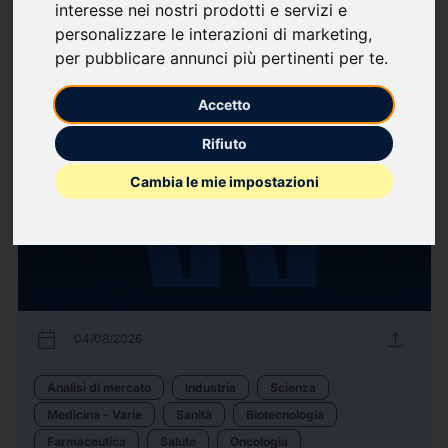
interesse nei nostri prodotti e servizi e
Biotecnologia
Farmaceutica
Medicina - Varie
Oncologia
Salute
personalizzare le interazioni di marketing
,
per pubblicare annunci più pertinenti per te
.
55
comunicati stampa
arrow_forward
Guarda tutti i comunicati
Accetto
Rifiuto
Cambia le mie impostazioni
calendar_today
upload
04/08/2026
Analisi di mercato
Industria
Scienza
Medicina - Varie
Sanità
Biotecnologia
Farmaceutica
Salute
Oncologia