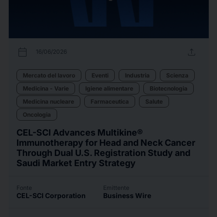
calendar_today
upload
16/06/2026
Mercato del lavoro
Eventi
Industria
Scienza
Medicina - Varie
Igiene alimentare
Biotecnologia
Medicina nucleare
Farmaceutica
Salute
Oncologia
CEL-SCI Advances Multikine®
Immunotherapy for Head and Neck Cancer
Through Dual U.S. Registration Study and
Saudi Market Entry Strategy
Fonte
Emittente
CEL-SCI Corporation
Business Wire