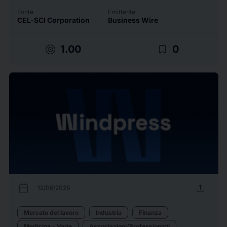
Fonte
Emittente
CEL-SCI Corporation
Business Wire
target
bookmark_border
1.00
0
calendar_today
upload
12/06/2026
Mercato del lavoro
Industria
Finanza
Medicina - Varie
Associazioni/Professionisti