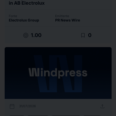
in AB Electrolux
Fonte
Emittente
Electrolux Group
PR News Wire
target
bookmark_border
1.00
0
calendar_today
upload
31/07/2026