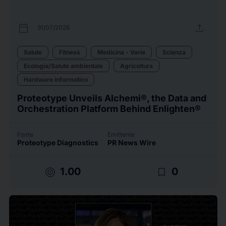
calendar_today
upload
31/07/2026
Salute
Fitness
Medicina - Varie
Scienza
Ecologia/Salute ambientale
Agricoltura
Hardware informatico
Proteotype Unveils Alchemi®, the Data and
Orchestration Platform Behind Enlighten®
Fonte
Emittente
Proteotype Diagnostics
PR News Wire
target
bookmark_border
1.00
0