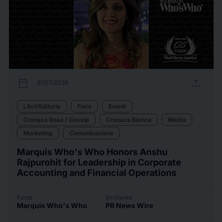
calendar_today
upload
31/07/2026
Libri/Editoria
Fiere
Eventi
Cronaca Rosa / Gossip
Cronaca Bianca
Media
Marketing
Comunicazione
Marquis Who's Who Honors Anshu
Rajpurohit for Leadership in Corporate
Accounting and Financial Operations
Fonte
Emittente
Marquis Who's Who
PR News Wire