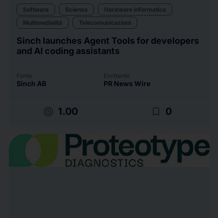
Software
Scienza
Hardware informatico
Multimedialità
Telecomunicazioni
Sinch launches Agent Tools for developers
and AI coding assistants
Fonte
Emittente
Sinch AB
PR News Wire
target
bookmark_border
1.00
0