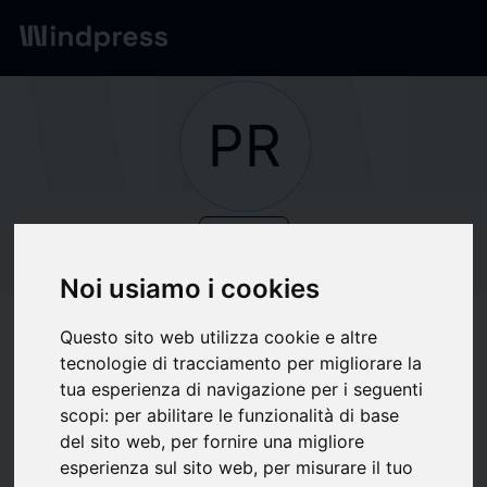
Network
/
Società
PR
verified
Società
PR News Wire
Noi usiamo i cookies
Questo sito web utilizza cookie e altre
Segui aggiornamenti
favorite
tecnologie di tracciamento per migliorare la
tua esperienza di navigazione per i seguenti
scopi:
per abilitare le funzionalità di base
Di cosa scriviamo
del sito web
,
per fornire una migliore
esperienza sul sito web
,
per misurare il tuo