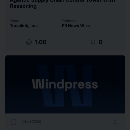
Reasoning
Fonte
Emittente
Tracelink, Inc.
PR News Wire
target
bookmark_border
1.00
0
calendar_today
upload
04/08/2026