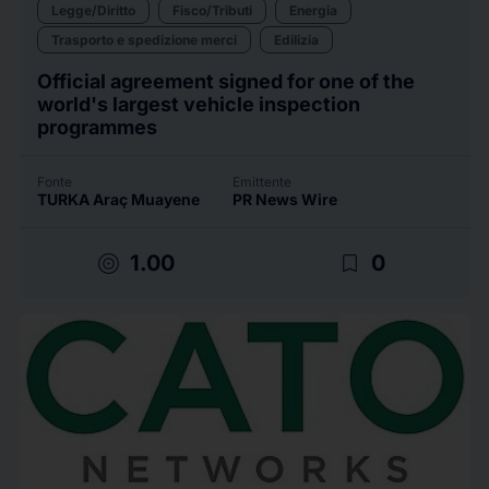
Legge/Diritto
Fisco/Tributi
Energia
Trasporto e spedizione merci
Edilizia
Official agreement signed for one of the
world's largest vehicle inspection
programmes
Fonte
Emittente
TURKA Araç Muayene
PR News Wire
target
bookmark_border
1.00
0