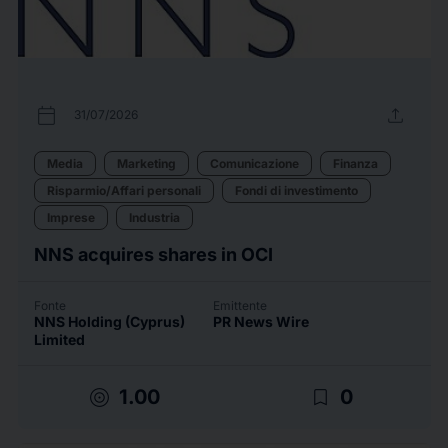
calendar_today
upload
31/07/2026
Media
Marketing
Comunicazione
Finanza
Risparmio/Affari personali
Fondi di investimento
Imprese
Industria
NNS acquires shares in OCI
Fonte
Emittente
NNS Holding (Cyprus)
PR News Wire
Limited
target
bookmark_border
1.00
0