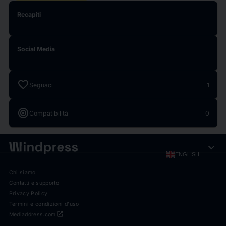
Recapiti
Social Media
favorite
Seguaci
1
target
Compatibilità
0
expand_more
ENGLISH
Chi siamo
Contatti e supporto
Privacy Policy
Termini e condizioni d'uso
open_in_new
Mediaddress.com