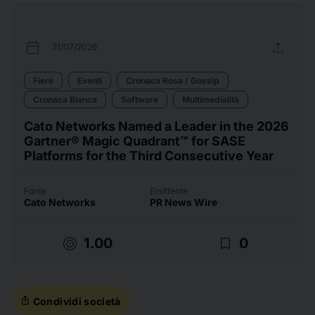
calendar_today
upload
31/07/2026
Fiere
Eventi
Cronaca Rosa / Gossip
Cronaca Bianca
Software
Multimedialità
Cato Networks Named a Leader in the 2026
Gartner® Magic Quadrant™ for SASE
Platforms for the Third Consecutive Year
Fonte
Emittente
Cato Networks
PR News Wire
target
bookmark_border
1.00
0
ios_share
Condividi società