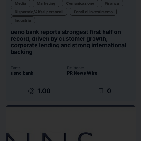
Media
Marketing
Comunicazione
Finanza
Risparmio/Affari personali
Fondi di investimento
Industria
ueno bank reports strongest first half on
record, driven by customer growth,
corporate lending and strong international
backing
Fonte
Emittente
ueno bank
PR News Wire
target
bookmark_border
1.00
0