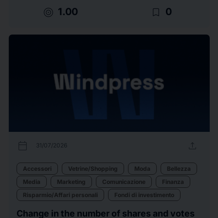
target
bookmark_border
1.00
0
calendar_today
upload
31/07/2026
Accessori
Vetrine/Shopping
Moda
Bellezza
Media
Marketing
Comunicazione
Finanza
Risparmio/Affari personali
Fondi di investimento
Change in the number of shares and votes