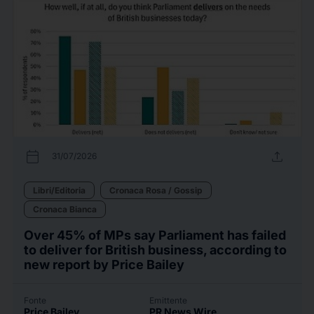
calendar_today
upload
31/07/2026
Libri/Editoria
Cronaca Rosa / Gossip
Cronaca Bianca
Over 45% of MPs say Parliament has failed
to deliver for British business, according to
new report by Price Bailey
Fonte
Emittente
Price Bailey
PR News Wire