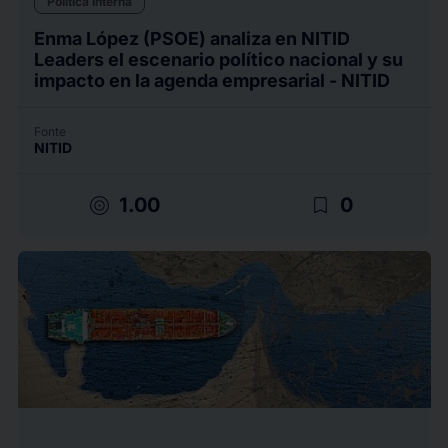
Politica Interna
Enma López (PSOE) analiza en NITID
Leaders el escenario político nacional y su
impacto en la agenda empresarial - NITID
Fonte
NITID
target
bookmark_border
1.00
0