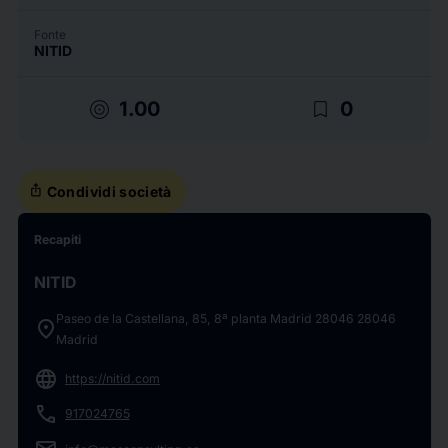
Fonte
NITID
target
bookmark_border
1.00
0
ios_share
Condividi società
Recapiti
NITID
Paseo de la Castellana, 85, 8ª planta Madrid 28046 28046
location_on
Madrid
language
https://nitid.com
phone
917024765