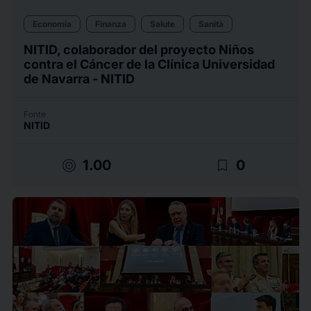
Economia
Finanza
Salute
Sanità
NITID, colaborador del proyecto Niños
contra el Cáncer de la Clínica Universidad
de Navarra - NITID
Fonte
NITID
target
bookmark_border
1.00
0