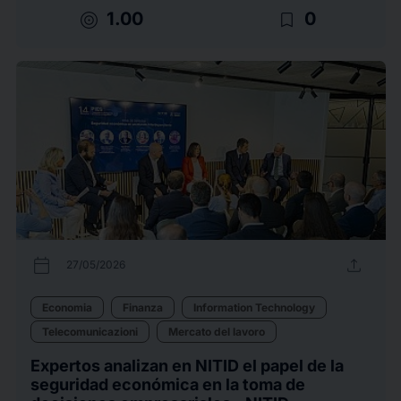
target
bookmark_border
1.00
0
calendar_today
upload
27/05/2026
Economia
Finanza
Information Technology
Telecomunicazioni
Mercato del lavoro
Expertos analizan en NITID el papel de la
seguridad económica en la toma de