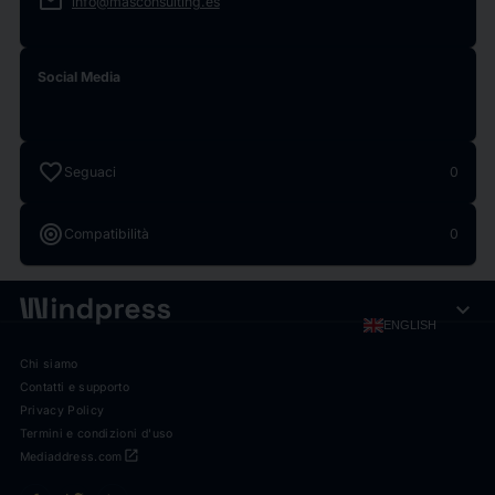
email
info@masconsulting.es
Social Media
favorite
Seguaci
0
target
Compatibilità
0
expand_more
ENGLISH
Chi siamo
Contatti e supporto
Privacy Policy
Termini e condizioni d'uso
open_in_new
Mediaddress.com