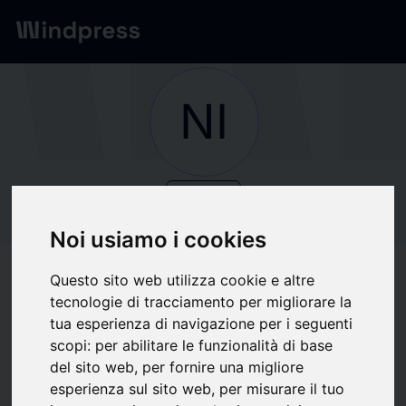
Network
/
Società
NI
verified
Società
NITID
Noi usiamo i cookies
Questo sito web utilizza cookie e altre
Segui aggiornamenti
favorite
tecnologie di tracciamento per migliorare la
tua esperienza di navigazione per i seguenti
scopi:
per abilitare le funzionalità di base
Di cosa scriviamo
del sito web
,
per fornire una migliore
esperienza sul sito web
,
per misurare il tuo
Economia
Economia internazionale
Finanza
Mercato del lavoro