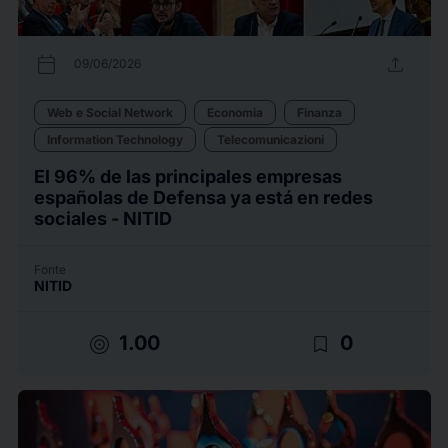
calendar_today
upload
09/06/2026
Web e Social Network
Economia
Finanza
Information Technology
Telecomunicazioni
El 96% de las principales empresas
españolas de Defensa ya está en redes
sociales - NITID
Fonte
NITID
target
bookmark_border
1.00
0