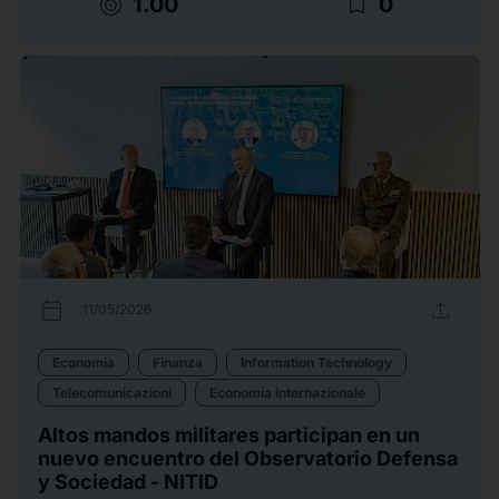
target
bookmark_border
1.00
0
calendar_today
upload
11/05/2026
Economia
Finanza
Information Technology
Telecomunicazioni
Economia internazionale
Altos mandos militares participan en un
nuevo encuentro del Observatorio Defensa
y Sociedad - NITID