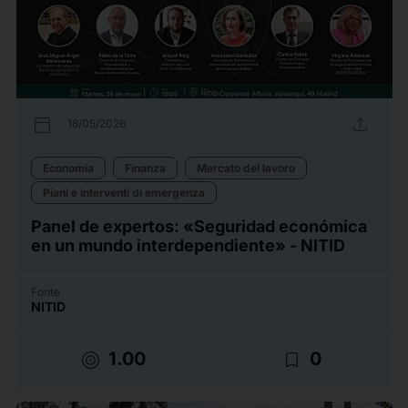
calendar_today
upload
18/05/2026
Economia
Finanza
Mercato del lavoro
Piani e interventi di emergenza
Panel de expertos: «Seguridad económica
en un mundo interdependiente» - NITID
Fonte
NITID
target
bookmark_border
1.00
0