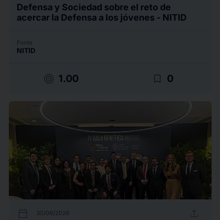
Defensa y Sociedad sobre el reto de
acercar la Defensa a los jóvenes - NITID
Fonte
NITID
target
bookmark_border
1.00
0
calendar_today
upload
30/06/2026