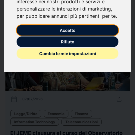
interesse nei nostri prodotti e servizi e
Politica Interna
personalizzare le interazioni di marketing
,
per pubblicare annunci più pertinenti per te
.
71
comunicati stampa
arrow_forward
Guarda tutti i comunicati
Accetto
Rifiuto
Cambia le mie impostazioni
calendar_today
upload
07/07/2026
Legge/Diritto
Economia
Finanza
Information Technology
Telecomunicazioni
El JEME clausura el curso del Observatorio