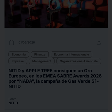
calendar_today
upload
01/06/2026
Economia
Finanza
Economia internazionale
Imprese
Management
Organizzazione Aziendale
NITID y APPLE TREE consiguen un Oro
Europeo, en los EMEA SABRE Awards 2026
por “NADA”, la campaña de Gas Verde Sí -
NITID
Fonte
NITID