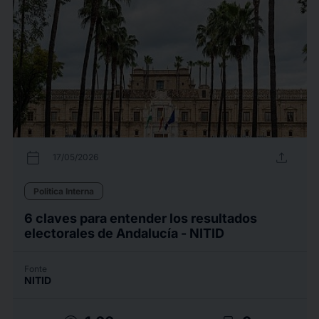
calendar_today
upload
17/05/2026
Politica Interna
6 claves para entender los resultados
electorales de Andalucía - NITID
Fonte
NITID