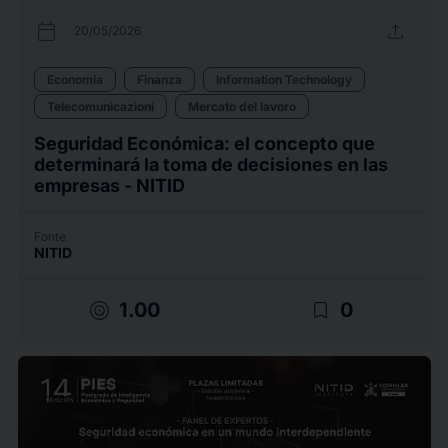
calendar_today
upload
20/05/2026
Economia
Finanza
Information Technology
Telecomunicazioni
Mercato del lavoro
Seguridad Económica: el concepto que
determinará la toma de decisiones en las
empresas - NITID
Fonte
NITID
target
bookmark_border
1.00
0