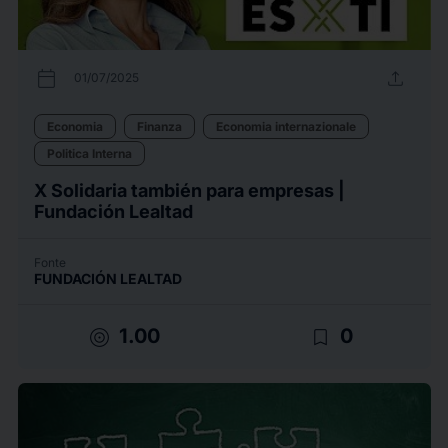
calendar_today
upload
01/07/2025
Economia
Finanza
Economia internazionale
Politica Interna
X Solidaria también para empresas |
Fundación Lealtad
Fonte
FUNDACIÓN LEALTAD
target
bookmark_border
1.00
0