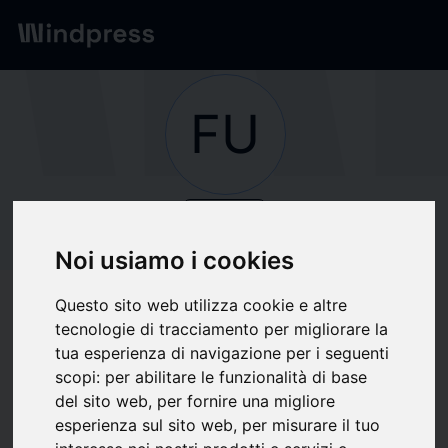
Network
/
Società
FU
verified
Società
FUNDACIÓN
Noi usiamo i cookies
LEALTAD
Questo sito web utilizza cookie e altre
tecnologie di tracciamento per migliorare la
tua esperienza di navigazione per i seguenti
Segui aggiornamenti
favorite
scopi:
per abilitare le funzionalità di base
del sito web
,
per fornire una migliore
esperienza sul sito web
,
per misurare il tuo