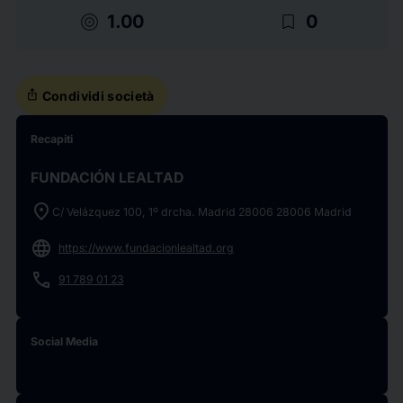
target
bookmark_border
1.00
0
ios_share
Condividi società
Recapiti
FUNDACIÓN LEALTAD
location_on
C/ Velázquez 100, 1º drcha. Madrid 28006 28006 Madrid
language
https://www.fundacionlealtad.org
phone
91 789 01 23
Social Media