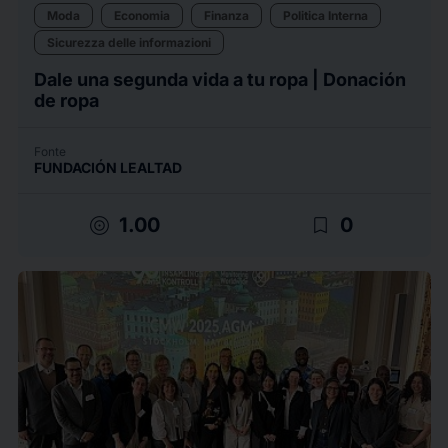
Moda
Economia
Finanza
Politica Interna
Sicurezza delle informazioni
Dale una segunda vida a tu ropa | Donación
de ropa
Fonte
FUNDACIÓN LEALTAD
target
bookmark_border
1.00
0