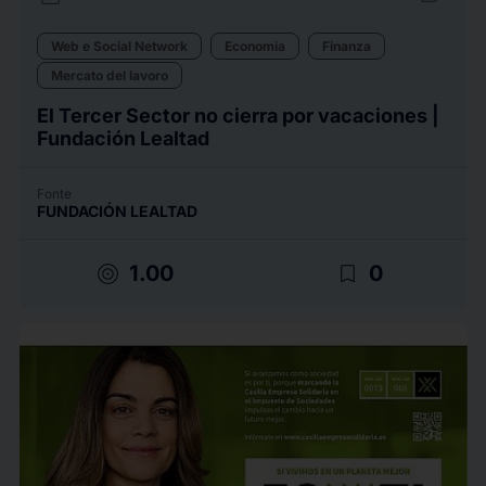
Web e Social Network
Economia
Finanza
Mercato del lavoro
El Tercer Sector no cierra por vacaciones |
Fundación Lealtad
Fonte
FUNDACIÓN LEALTAD
target
bookmark_border
1.00
0