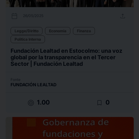
calendar_today
upload
26/05/2025
Legge/Diritto
Economia
Finanza
Politica Interna
Fundación Lealtad en Estocolmo: una voz
global por la transparencia en el Tercer
Sector | Fundación Lealtad
Fonte
FUNDACIÓN LEALTAD
target
bookmark_border
1.00
0