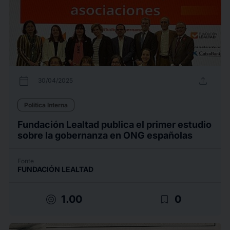
calendar_today
upload
30/04/2025
Politica Interna
Fundación Lealtad publica el primer estudio
sobre la gobernanza en ONG españolas
Fonte
FUNDACIÓN LEALTAD
target
bookmark_border
1.00
0