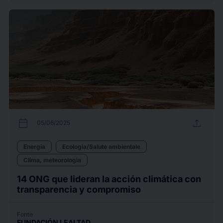
calendar_today
upload
05/06/2025
Energia
Ecologia/Salute ambientale
Clima, meteorologia
14 ONG que lideran la acción climática con
transparencia y compromiso
Fonte
FUNDACIÓN LEALTAD