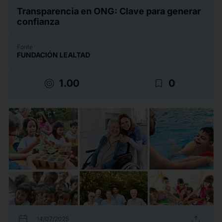
Transparencia en ONG: Clave para generar
confianza
Fonte
FUNDACIÓN LEALTAD
target
bookmark_border
1.00
0
calendar_today
upload
14/07/2025