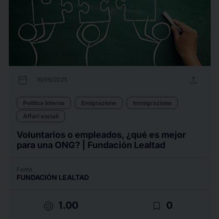
calendar_today
upload
16/06/2025
Politica Interna
Emigrazione
Immigrazione
Affari sociali
Voluntarios o empleados, ¿qué es mejor
para una ONG? | Fundación Lealtad
Fonte
FUNDACIÓN LEALTAD
target
bookmark_border
1.00
0