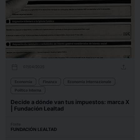
calendar_today
upload
07/04/2025
Economia
Finanza
Economia internazionale
Politica Interna
Decide a dónde van tus impuestos: marca X
| Fundación Lealtad
Fonte
FUNDACIÓN LEALTAD