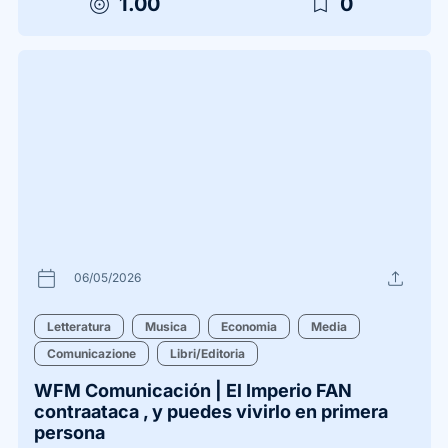
target
bookmark_border
1.00
0
calendar_today
upload
06/05/2026
Letteratura
Musica
Economia
Media
Comunicazione
Libri/Editoria
WFM Comunicación | El Imperio FAN
contraataca , y puedes vivirlo en primera
persona