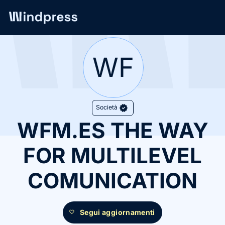
Network
/
Società
WF
verified
Società
WFM.ES THE WAY
FOR MULTILEVEL
COMUNICATION
Segui aggiornamenti
favorite