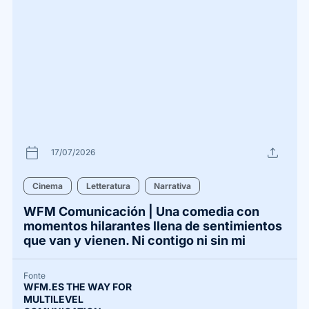
calendar_today
upload
17/07/2026
Cinema
Letteratura
Narrativa
WFM Comunicación | Una comedia con
momentos hilarantes llena de sentimientos
que van y vienen. Ni contigo ni sin mi
Fonte
WFM.ES THE WAY FOR
MULTILEVEL