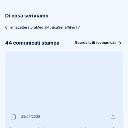
Di cosa scriviamo
Cinema
Letteratura
Media
Musica
Serie/film/TV
44
comunicati stampa
arrow_forward
Guarda tutti i comunicati
calendar_today
upload
28/07/2026