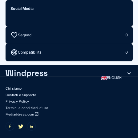
Social Media
favorite
Seguaci
0
target
Compatibilità
0
expand_more
ENGLISH
Chi siamo
Contatti e supporto
Privacy Policy
Termini e condizioni d'uso
open_in_new
Mediaddress.com