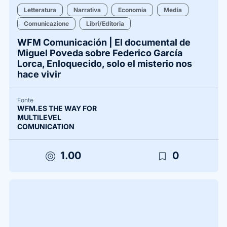
Letteratura
Narrativa
Economia
Media
Comunicazione
Libri/Editoria
WFM Comunicación | El documental de
Miguel Poveda sobre Federico García
Lorca, Enloquecido, solo el misterio nos
hace vivir
Fonte
WFM.ES THE WAY FOR
MULTILEVEL
COMUNICATION
target
bookmark_border
1.00
0