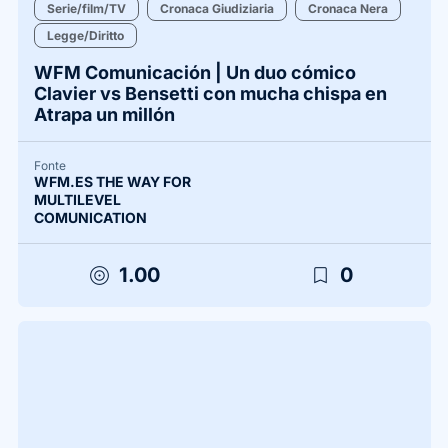
Serie/film/TV
Cronaca Giudiziaria
Cronaca Nera
Legge/Diritto
WFM Comunicación | Un duo cómico
Clavier vs Bensetti con mucha chispa en
Atrapa un millón
Fonte
WFM.ES THE WAY FOR
MULTILEVEL
COMUNICATION
target
bookmark_border
1.00
0