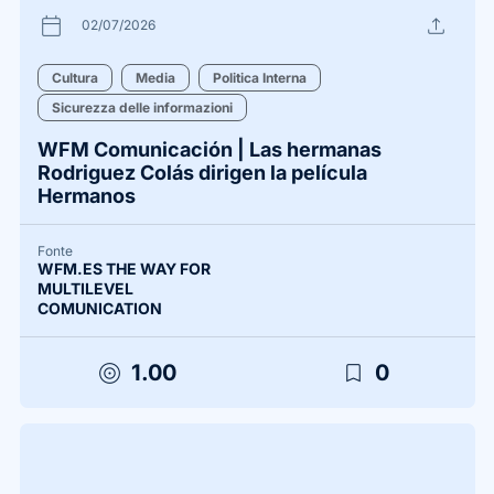
calendar_today
upload
02/07/2026
Cultura
Media
Politica Interna
Sicurezza delle informazioni
WFM Comunicación | Las hermanas
Rodriguez Colás dirigen la película
Hermanos
Fonte
WFM.ES THE WAY FOR
MULTILEVEL
COMUNICATION
target
bookmark_border
1.00
0