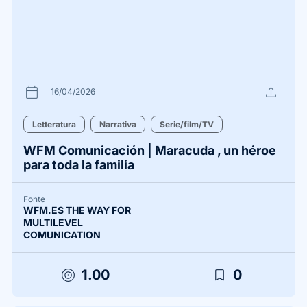
calendar_today
upload
16/04/2026
Letteratura
Narrativa
Serie/film/TV
WFM Comunicación | Maracuda , un héroe
para toda la familia
Fonte
WFM.ES THE WAY FOR
MULTILEVEL
COMUNICATION
target
bookmark_border
1.00
0