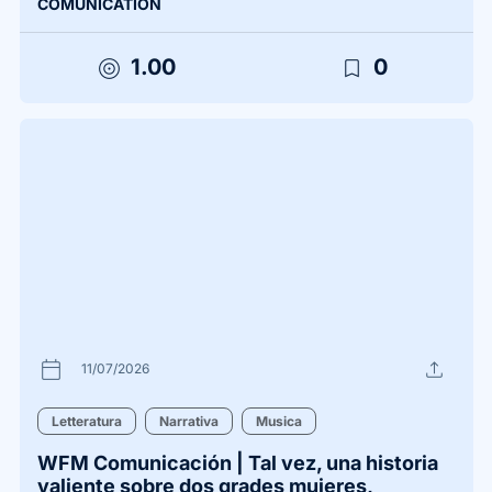
COMUNICATION
target
bookmark_border
1.00
0
calendar_today
upload
11/07/2026
Letteratura
Narrativa
Musica
WFM Comunicación | Tal vez, una historia
valiente sobre dos grades mujeres,