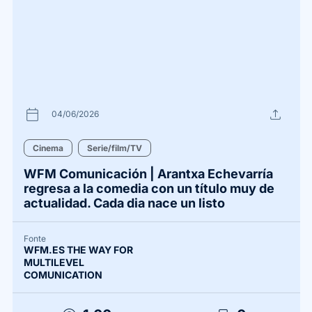
calendar_today
upload
04/06/2026
Cinema
Serie/film/TV
WFM Comunicación | Arantxa Echevarría
regresa a la comedia con un título muy de
actualidad. Cada dia nace un listo
Fonte
WFM.ES THE WAY FOR
MULTILEVEL
COMUNICATION