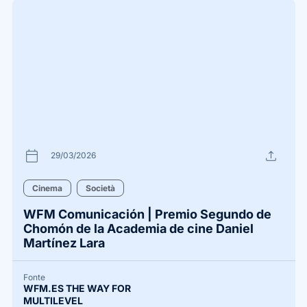
calendar_today
upload
29/03/2026
Cinema
Società
WFM Comunicación | Premio Segundo de
Chomón de la Academia de cine Daniel
Martínez Lara
Fonte
WFM.ES THE WAY FOR
MULTILEVEL