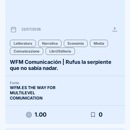
calendar_today
upload
22/07/2026
Letteratura
Narrativa
Economia
Media
Comunicazione
Libri/Editoria
WFM Comunicación | Rufus la serpiente
que no sabía nadar.
Fonte
WFM.ES THE WAY FOR
MULTILEVEL
COMUNICATION
target
bookmark_border
1.00
0