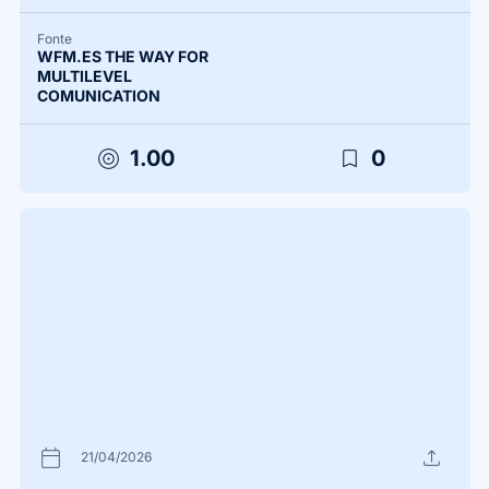
Fonte
WFM.ES THE WAY FOR
MULTILEVEL
COMUNICATION
target
bookmark_border
1.00
0
calendar_today
upload
21/04/2026