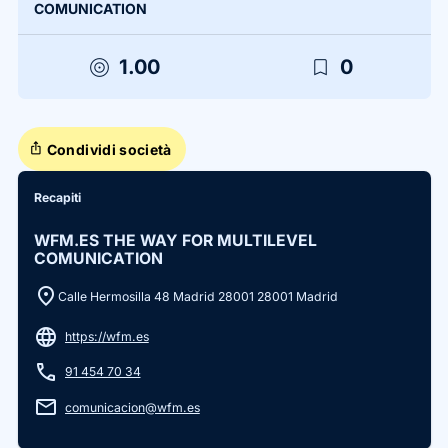
COMUNICATION
target
bookmark_border
1.00
0
ios_share
Condividi società
Recapiti
WFM.ES THE WAY FOR MULTILEVEL
COMUNICATION
location_on
Calle Hermosilla 48 Madrid 28001 28001 Madrid
language
https://wfm.es
phone
91 454 70 34
email
comunicacion@wfm.es