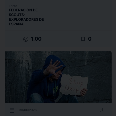
Fonte
FEDERACIÓN DE
SCOUTS-
EXPLORADORES DE
ESPAÑA
target
bookmark_border
1.00
0
calendar_today
upload
30/06/2026