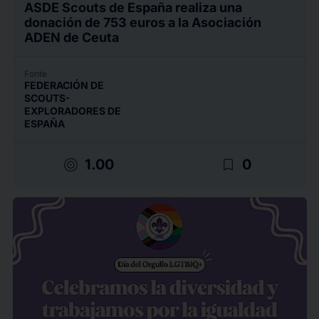
ASDE Scouts de España realiza una
donación de 753 euros a la Asociación
ADEN de Ceuta
Fonte
FEDERACIÓN DE
SCOUTS-
EXPLORADORES DE
ESPAÑA
target
bookmark_border
1.00
0