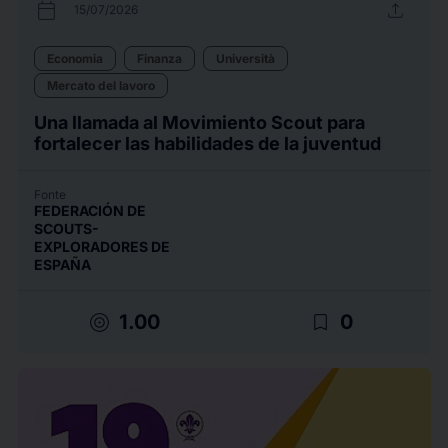
calendar_today
upload
15/07/2026
Economia
Finanza
Università
Mercato del lavoro
Una llamada al Movimiento Scout para
fortalecer las habilidades de la juventud
Fonte
FEDERACIÓN DE
SCOUTS-
EXPLORADORES DE
ESPAÑA
target
bookmark_border
1.00
0