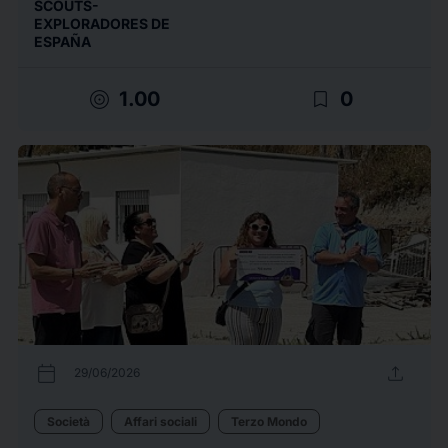
SCOUTS-
EXPLORADORES DE
ESPAÑA
target
bookmark_border
1.00
0
calendar_today
upload
29/06/2026
Società
Affari sociali
Terzo Mondo