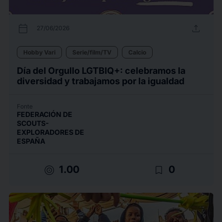
calendar_today
upload
27/06/2026
Hobby Vari
Serie/film/TV
Calcio
Día del Orgullo LGTBIQ+: celebramos la
diversidad y trabajamos por la igualdad
Fonte
FEDERACIÓN DE
SCOUTS-
EXPLORADORES DE
ESPAÑA
target
bookmark_border
1.00
0