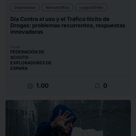
Dipendenze
Narcotraffico
Legge/Diritto
Día Contra el uso y el Tráfico Ilícito de
Drogas: problemas recurrentes, respuestas
innovadoras
Fonte
FEDERACIÓN DE
SCOUTS-
EXPLORADORES DE
ESPAÑA
target
bookmark_border
1.00
0