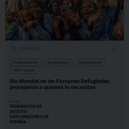
calendar_today
upload
22/06/2026
Politica Interna
Emigrazione
Immigrazione
Affari sociali
Día Mundial de las Personas Refugiadas:
protejamos a quienes lo necesitan
Fonte
FEDERACIÓN DE
SCOUTS-
EXPLORADORES DE
ESPAÑA