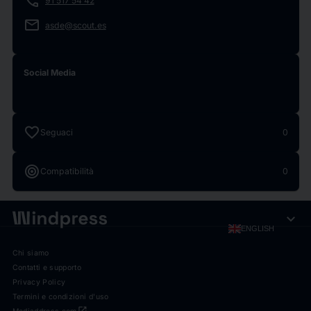
phone
91 517 54 42
email
asde@scout.es
Social Media
favorite
Seguaci
0
target
Compatibilità
0
expand_more
ENGLISH
Chi siamo
Contatti e supporto
Privacy Policy
Termini e condizioni d'uso
open_in_new