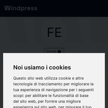
Network
/
Società
FE
verified
Società
FEDERACIÓN DE
Noi usiamo i cookies
SCOUTS-
Questo sito web utilizza cookie e altre
EXPLORADORES DE
tecnologie di tracciamento per migliorare la
tua esperienza di navigazione per i seguenti
ESPAÑA
scopi:
per abilitare le funzionalità di base
del sito web
,
per fornire una migliore
esperienza sul sito web
,
per misurare il tuo