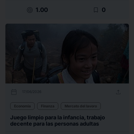
target
bookmark_border
1.00
0
calendar_today
upload
17/06/2026
Economia
Finanza
Mercato del lavoro
Juego limpio para la infancia, trabajo
decente para las personas adultas