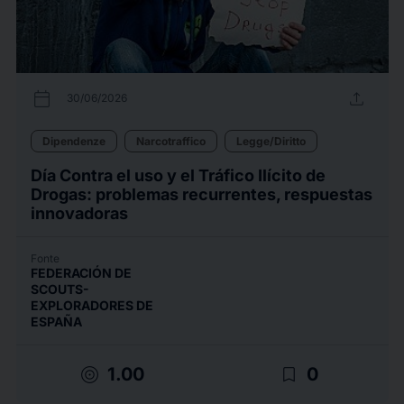
calendar_today
upload
30/06/2026
Dipendenze
Narcotraffico
Legge/Diritto
Día Contra el uso y el Tráfico Ilícito de
Drogas: problemas recurrentes, respuestas
innovadoras
Fonte
FEDERACIÓN DE
SCOUTS-
EXPLORADORES DE
ESPAÑA
target
bookmark_border
1.00
0