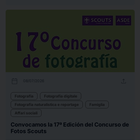
calendar_today
upload
08/07/2026
Fotografia
Fotografia digitale
Fotografia naturalistica e reportage
Famiglia
Affari sociali
Convocamos la 17ª Edición del Concurso de
Fotos Scouts