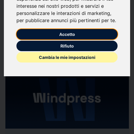
interesse nei nostri prodotti e servizi e
Segui aggiornamenti
favorite
personalizzare le interazioni di marketing
,
per pubblicare annunci più pertinenti per te
.
Di cosa scriviamo
Accetto
Affari sociali
Giovani
Media
Politica Interna
Web e Social Network
Rifiuto
Cambia le mie impostazioni
234
comunicati stampa
arrow_forward
Guarda tutti i comunicati