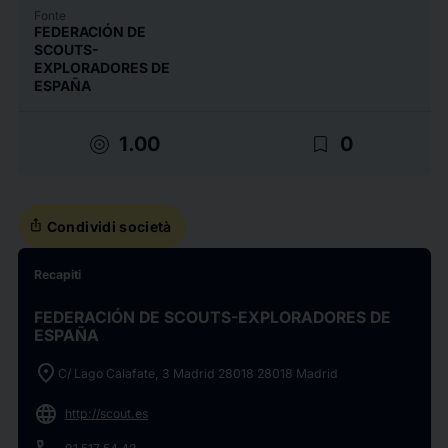
Fonte
FEDERACIÓN DE
SCOUTS-
EXPLORADORES DE
ESPAÑA
target
bookmark_border
1.00
0
ios_share
Condividi società
Recapiti
FEDERACIÓN DE SCOUTS-EXPLORADORES DE
ESPAÑA
location_on
C/ Lago Calafate, 3 Madrid 28018 28018 Madrid
language
http://scout.es