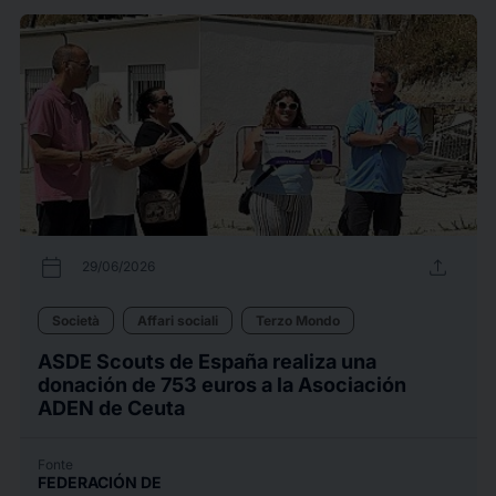
calendar_today
upload
29/06/2026
Società
Affari sociali
Terzo Mondo
ASDE Scouts de España realiza una
donación de 753 euros a la Asociación
ADEN de Ceuta
Fonte
FEDERACIÓN DE