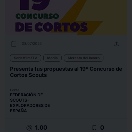
calendar_today
upload
08/07/2026
Serie/film/TV
Media
Mercato del lavoro
Presenta tus propuestas al 19º Concurso de
Cortos Scouts
Fonte
FEDERACIÓN DE
SCOUTS-
EXPLORADORES DE
ESPAÑA
target
bookmark_border
1.00
0