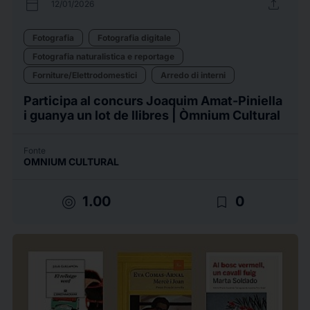
calendar_today
upload
12/01/2026
Fotografia
Fotografia digitale
Fotografia naturalistica e reportage
Forniture/Elettrodomestici
Arredo di interni
Participa al concurs Joaquim Amat-Piniella
i guanya un lot de llibres | Òmnium Cultural
Fonte
OMNIUM CULTURAL
target
bookmark_border
1.00
0