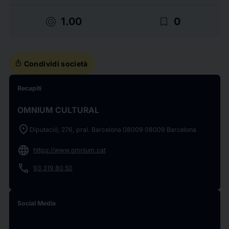
target
bookmark_border
1.00
0
ios_share
Condividi società
Recapiti
OMNIUM CULTURAL
location_on
Diputació, 276, pral. Barcelona 08009 08009 Barcelona
language
https://www.omnium.cat
phone
93 319 80 50
Social Media