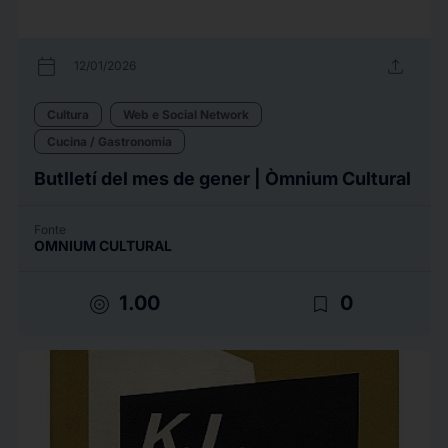
calendar_today
upload
12/01/2026
Cultura
Web e Social Network
Cucina / Gastronomia
Butlletí del mes de gener | Òmnium Cultural
Fonte
OMNIUM CULTURAL
target
bookmark_border
1.00
0