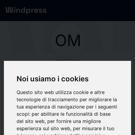
Network
/
Società
OM
verified
Società
OMNIUM
Noi usiamo i cookies
CULTURAL
Questo sito web utilizza cookie e altre
tecnologie di tracciamento per migliorare la
tua esperienza di navigazione per i seguenti
Segui aggiornamenti
favorite
scopi:
per abilitare le funzionalità di base
del sito web
,
per fornire una migliore
esperienza sul sito web
,
per misurare il tuo