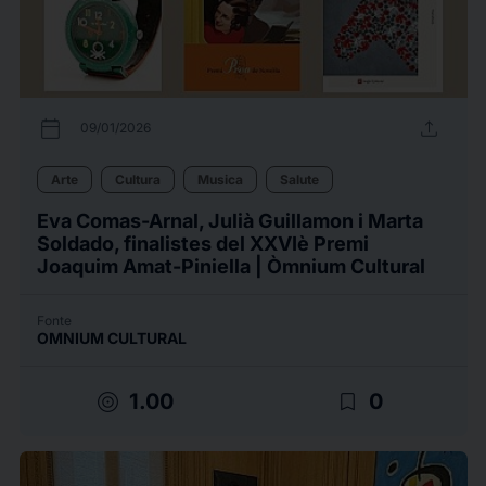
calendar_today
upload
09/01/2026
Arte
Cultura
Musica
Salute
Eva Comas-Arnal, Julià Guillamon i Marta
Soldado, finalistes del XXVIè Premi
Joaquim Amat-Piniella | Òmnium Cultural
Fonte
OMNIUM CULTURAL
target
bookmark_border
1.00
0