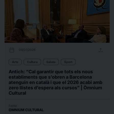
calendar_today
upload
09/01/2026
Arte
Cultura
Salute
Sport
Antich: “Cal garantir que tots els nous
establiments que s’obren a Barcelona
atenguin en català i que el 2026 acabi amb
zero llistes d’espera als cursos” | Òmnium
Cultural
Fonte
OMNIUM CULTURAL