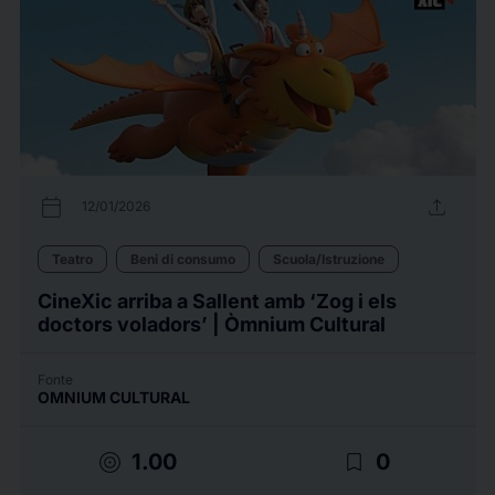
calendar_today
upload
12/01/2026
Teatro
Beni di consumo
Scuola/Istruzione
CineXic arriba a Sallent amb ‘Zog i els
doctors voladors’ | Òmnium Cultural
Fonte
OMNIUM CULTURAL
target
bookmark_border
1.00
0