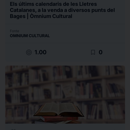
Els últims calendaris de les Lletres
Catalanes, a la venda a diversos punts del
Bages | Òmnium Cultural
Fonte
OMNIUM CULTURAL
target
bookmark_border
1.00
0