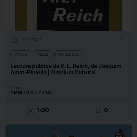
calendar_today
upload
12/01/2026
Cultura
Fisica
Aerospazio
Lectura pública de K.L. Reich, de Joaquim
Amat-Piniella | Òmnium Cultural
Fonte
OMNIUM CULTURAL
target
bookmark_border
1.00
0