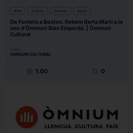
Arte
Cultura
Cinema
Sport
De Fonteta a Boston. Rebem Berta Martí a la
seu d’Òmnium Baix Empordà. | Òmnium
Cultural
Fonte
OMNIUM CULTURAL
target
bookmark_border
1.00
0