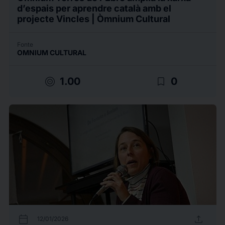
d’espais per aprendre català amb el
projecte Vincles | Òmnium Cultural
Fonte
OMNIUM CULTURAL
target
bookmark_border
1.00
0
calendar_today
upload
12/01/2026