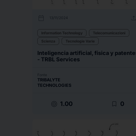
calendar_today
uplo
13/11/2024
Information Technology
Telecomunicazioni
Scienza
Tecnologie Varie
Inteligencia artificial, física y patent
- TRBL Services
Fonte
TRIBALYTE
TECHNOLOGIES
target
bookmark_border
1.00
0