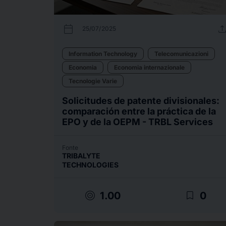
calendar_today
uplo
25/07/2025
Information Technology
Telecomunicazioni
Economia
Economia internazionale
Tecnologie Varie
Solicitudes de patente divisionales:
comparación entre la práctica de la
EPO y de la OEPM - TRBL Services
Fonte
TRIBALYTE
TECHNOLOGIES
target
bookmark_border
1.00
0