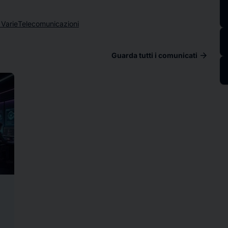
 Varie
Telecomunicazioni
arrow_forward
Guarda tutti i comunicati
ad