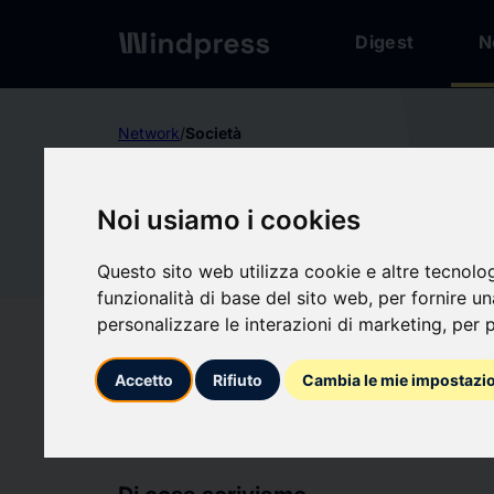
Digest
N
Network
/
Società
verified
Società
Noi usiamo i cookies
TRIBAL
Questo sito web utilizza cookie e altre tecnolo
TR
funzionalità di base del sito web
,
per fornire u
TECHNO
personalizzare le interazioni di marketing
,
per p
Accetto
Rifiuto
Cambia le mie impostazi
Segui aggiornament
favorite