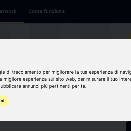
etwork
Come funziona
io
YTE
gie di tracciamento per migliorare la tua esperienza di navi
na migliore esperienza sul sito web
,
per misurare il tuo inter
LOGIES
ubblicare annunci più pertinenti per te
.
oni
i