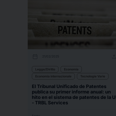
calendar_today
uplo
21/02/2025
Legge/Diritto
Economia
Economia internazionale
Tecnologie Varie
El Tribunal Unificado de Patentes
publica su primer informe anual: un
hito en el sistema de patentes de la 
- TRBL Services
Fonte