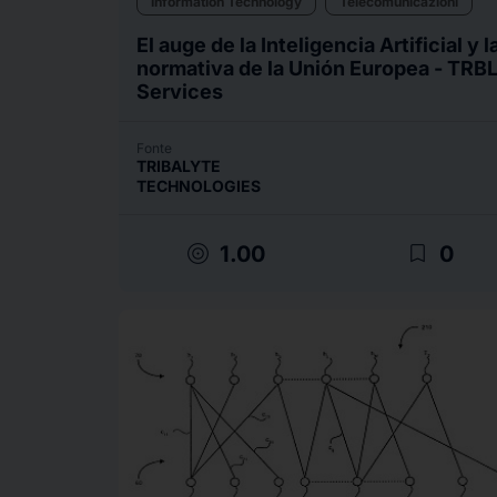
Information Technology
Telecomunicazioni
El auge de la Inteligencia Artificial y l
normativa de la Unión Europea - TRB
Services
Fonte
TRIBALYTE
TECHNOLOGIES
target
bookmark_border
1.00
0