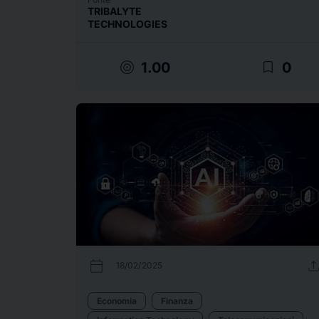
TRIBALYTE
TECHNOLOGIES
target
bookmark_border
1.00
0
calendar_today
uplo
18/02/2025
Economia
Finanza