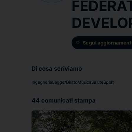
FEDERAT
DEVELO
Segui aggiornament
favorite
Di cosa scriviamo
Ingegneria
Legge/Diritto
Musica
Salute
Sport
44
comunicati stampa