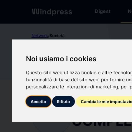
Digest
N
Network
/
Società
verified
Società
Noi usiamo i cookies
INTERN
Questo sito web utilizza cookie e altre tecnolo
funzionalità di base del sito web
,
per fornire u
FEDERAT
personalizzare le interazioni di marketing
,
per p
DEVELO
Accetto
Rifiuto
Cambia le mie impostazi
IN
COMPLE