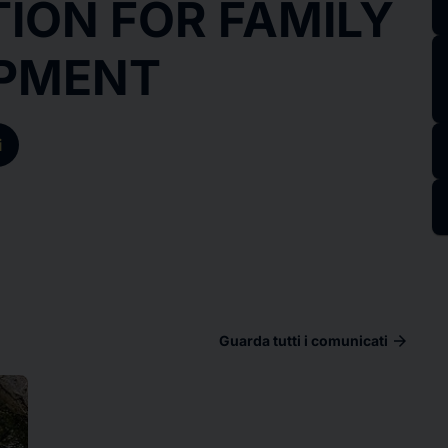
ION FOR FAMILY
PMENT
i
arrow_forward
Guarda tutti i comunicati