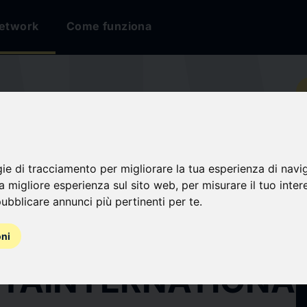
etwork
Come funziona
io
ATIONAL
gie di tracciamento per migliorare la tua esperienza di navi
na migliore esperienza sul sito web
,
per misurare il tuo inter
ION FOR FAMILY
ubblicare annunci più pertinenti per te
.
PMENT · JORNADA
oni
TAINTERNATIONA