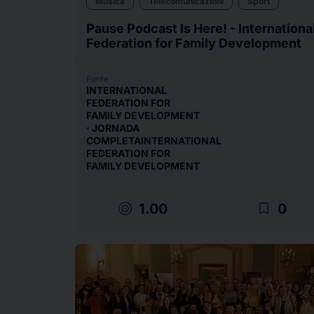
Musica
Telecomunicazioni
Sport
Pause Podcast Is Here! - Internationa
Federation for Family Development
Fonte
INTERNATIONAL
FEDERATION FOR
FAMILY DEVELOPMENT
· JORNADA
COMPLETAINTERNATIONAL
FEDERATION FOR
FAMILY DEVELOPMENT
target
bookmark_border
1.00
0