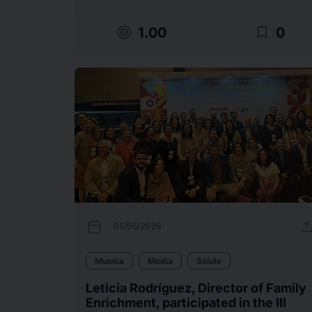
target
bookmark_border
1.00
0
calendar_today
uplo
05/05/2026
Musica
Media
Salute
Leticia Rodríguez, Director of Family
Enrichment, participated in the III