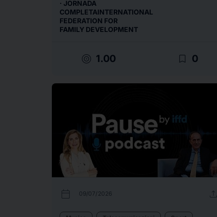
· JORNADA
COMPLETAINTERNATIONAL
FEDERATION FOR
FAMILY DEVELOPMENT
target
bookmark_border
1.00
0
calendar_today
uplo
09/07/2026