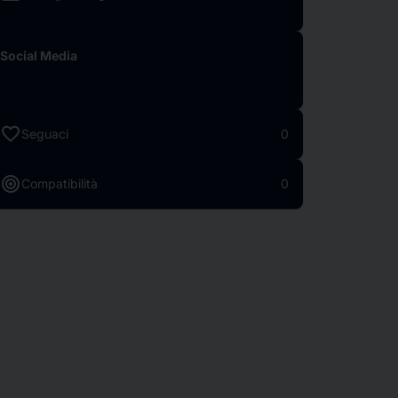
Social Media
favorite
Seguaci
0
target
Compatibilità
0