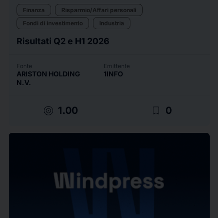
Finanza
Risparmio/Affari personali
Fondi di investimento
Industria
Risultati Q2 e H1 2026
Fonte
Emittente
ARISTON HOLDING
1INFO
N.V.
target
bookmark_border
1.00
0