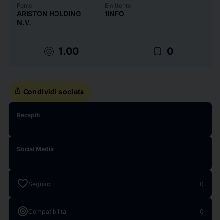
Fonte
Emittente
ARISTON HOLDING
1INFO
N.V.
target
bookmark_border
1.00
0
ios_share
Condividi società
Recapiti
Social Media
favorite
Seguaci
0
target
Compatibilità
0