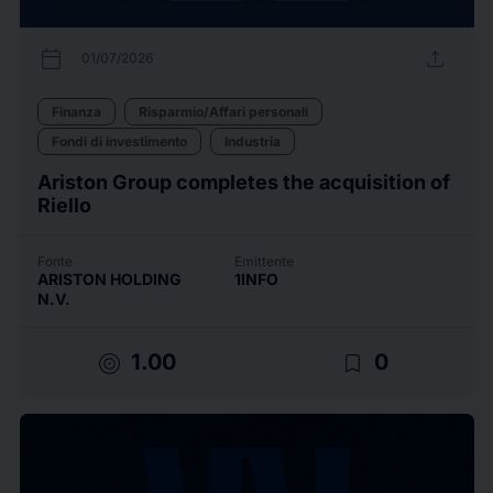
calendar_today
upload
01/07/2026
Finanza
Risparmio/Affari personali
Fondi di investimento
Industria
Ariston Group completes the acquisition of
Riello
Fonte
Emittente
ARISTON HOLDING
1INFO
N.V.
target
bookmark_border
1.00
0