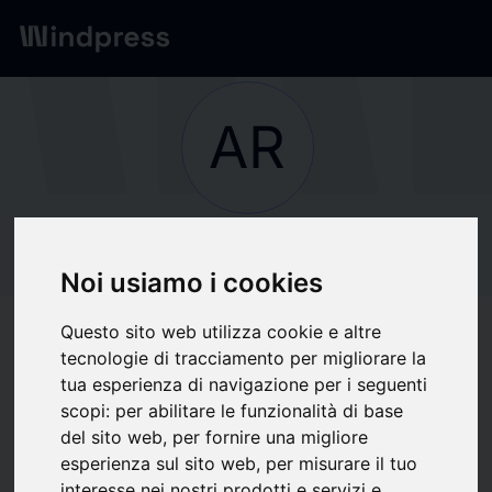
Network
/
Società
AR
Non verificato
ARISTON HOLDING
Noi usiamo i cookies
N.V.
Questo sito web utilizza cookie e altre
tecnologie di tracciamento per migliorare la
tua esperienza di navigazione per i seguenti
Segui aggiornamenti
favorite
scopi:
per abilitare le funzionalità di base
del sito web
,
per fornire una migliore
esperienza sul sito web
,
per misurare il tuo
Di cosa scriviamo
interesse nei nostri prodotti e servizi e