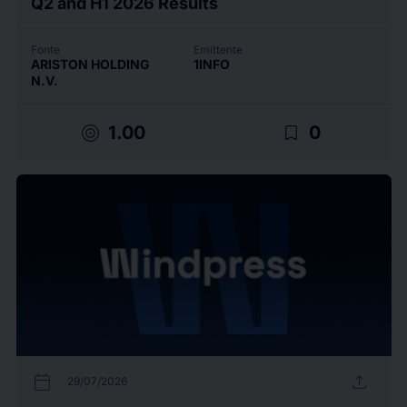
Q2 and H1 2026 Results
Fonte
Emittente
ARISTON HOLDING
1INFO
N.V.
target
bookmark_border
1.00
0
calendar_today
upload
29/07/2026