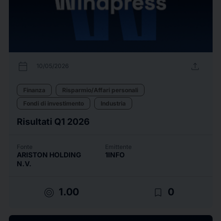
calendar_today
upload
10/05/2026
Finanza
Risparmio/Affari personali
Fondi di investimento
Industria
Risultati Q1 2026
Fonte
Emittente
ARISTON HOLDING
1INFO
N.V.
target
bookmark_border
1.00
0