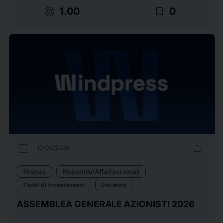
target
bookmark_border
1.00
0
calendar_today
upload
10/05/2026
Finanza
Risparmio/Affari personali
Fondi di investimento
Industria
ASSEMBLEA GENERALE AZIONISTI 2026