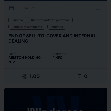
calendar_today
upload
13/05/2026
Finanza
Risparmio/Affari personali
Fondi di investimento
Industria
END OF SELL-TO-COVER AND INTERNAL
DEALING
Fonte
Emittente
ARISTON HOLDING
1INFO
N.V.
target
bookmark_border
1.00
0