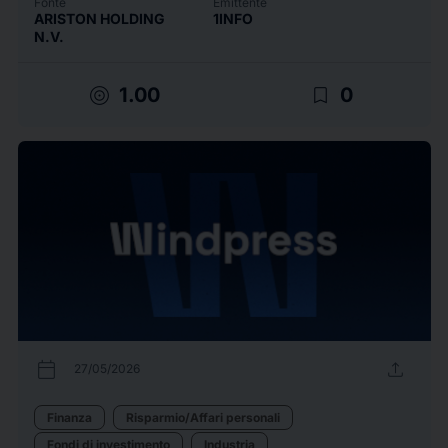
Fonte
Emittente
ARISTON HOLDING
1INFO
N.V.
target
bookmark_border
1.00
0
calendar_today
upload
27/05/2026
Finanza
Risparmio/Affari personali
Fondi di investimento
Industria