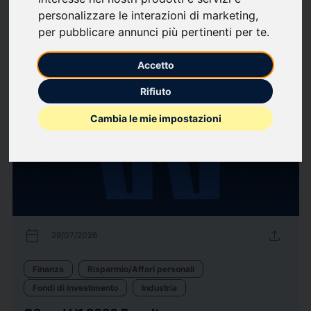
personalizzare le interazioni di marketing
,
Finanza
Fondi di investimento
Industria
Risparmio/Affari personali
per pubblicare annunci più pertinenti per te
.
66
comunicati stampa
arrow_forward
Guarda tutti i comunicati
Accetto
Rifiuto
Cambia le mie impostazioni
calendar_today
upload
29/07/2026
Finanza
Risparmio/Affari personali
Fondi di investimento
Industria