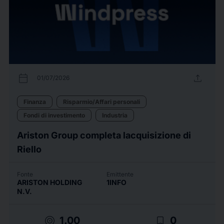
calendar_today
upload
01/07/2026
Finanza
Risparmio/Affari personali
Fondi di investimento
Industria
Ariston Group completa lacquisizione di
Riello
Fonte
Emittente
ARISTON HOLDING
1INFO
N.V.
target
bookmark_border
1.00
0