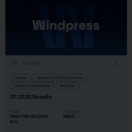
calendar_today
upload
10/05/2026
Finanza
Risparmio/Affari personali
Fondi di investimento
Industria
Q1 2026 Results
Fonte
Emittente
ARISTON HOLDING
1INFO
N.V.