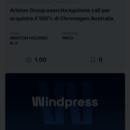
Ariston Group esercita lopzione call per
acquisire il 100% di Chromagen Australia
Fonte
Emittente
ARISTON HOLDING
1INFO
N.V.
target
bookmark_border
1.00
0