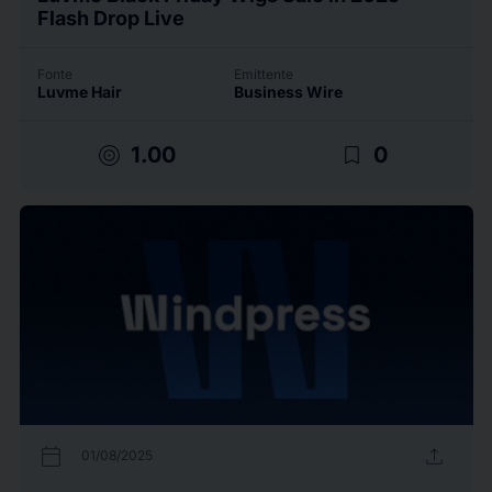
Flash Drop Live
Fonte
Emittente
Luvme Hair
Business Wire
target
bookmark_border
1.00
0
calendar_today
upload
01/08/2025