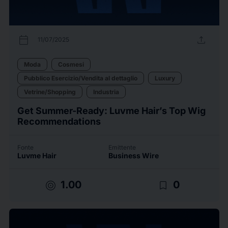
calendar_today
upload
11/07/2025
Moda
Cosmesi
Pubblico Esercizio/Vendita al dettaglio
Luxury
Vetrine/Shopping
Industria
Get Summer-Ready: Luvme Hair’s Top Wig
Recommendations
Fonte
Emittente
Luvme Hair
Business Wire
target
bookmark_border
1.00
0