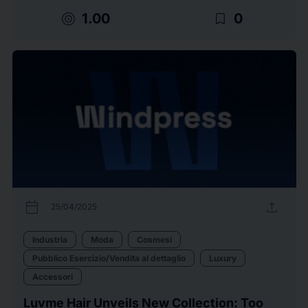
target
bookmark_border
1.00
0
calendar_today
upload
25/04/2025
Industria
Moda
Cosmesi
Pubblico Esercizio/Vendita al dettaglio
Luxury
Accessori
Luvme Hair Unveils New Collection: Too