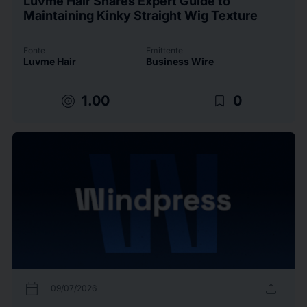
Luvme Hair Shares Expert Guide to
Maintaining Kinky Straight Wig Texture
Fonte
Emittente
Luvme Hair
Business Wire
target
bookmark_border
1.00
0
calendar_today
upload
09/07/2026