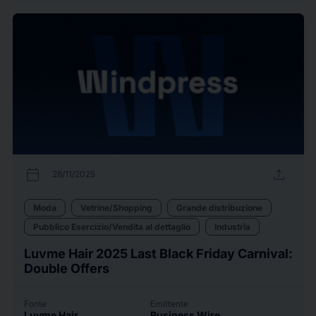
calendar_today
upload
28/11/2025
Moda
Vetrine/Shopping
Grande distribuzione
Pubblico Esercizio/Vendita al dettaglio
Industria
Luvme Hair 2025 Last Black Friday Carnival:
Double Offers
Fonte
Emittente
Luvme Hair
Business Wire