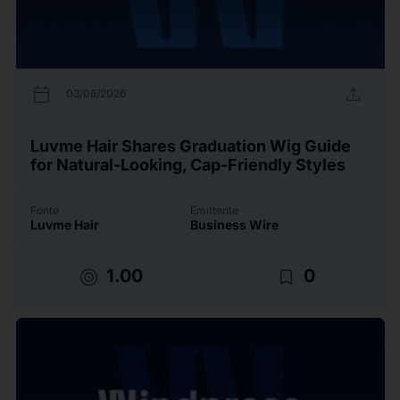
calendar_today
upload
03/06/2026
Luvme Hair Shares Graduation Wig Guide
for Natural-Looking, Cap-Friendly Styles
Fonte
Emittente
Luvme Hair
Business Wire
target
bookmark_border
1.00
0