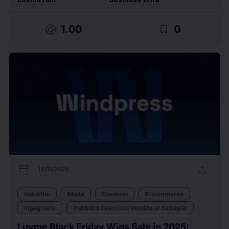
target
bookmark_border
1.00
0
calendar_today
upload
14/11/2025
Industria
Moda
Cosmesi
E-commerce
Ingegneria
Pubblico Esercizio/Vendita al dettaglio
Luvme Black Friday Wigs Sale in 2025: