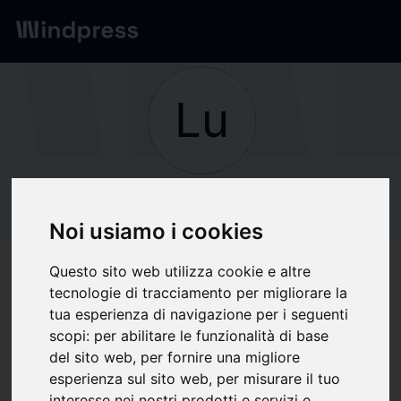
Network
/
Società
Lu
Non verificato
Luvme Hair
Noi usiamo i cookies
Questo sito web utilizza cookie e altre
Segui aggiornamenti
favorite
tecnologie di tracciamento per migliorare la
tua esperienza di navigazione per i seguenti
scopi:
per abilitare le funzionalità di base
Di cosa scriviamo
del sito web
,
per fornire una migliore
esperienza sul sito web
,
per misurare il tuo
E-commerce
Industria
Moda
Pubblico Esercizio/Vendita al dettaglio
interesse nei nostri prodotti e servizi e
Vetrine/Shopping