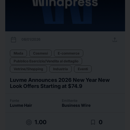
calendar_today
upload
08/01/2026
Moda
Cosmesi
E-commerce
Pubblico Esercizio/Vendita al dettaglio
Vetrine/Shopping
Industria
Eventi
Luvme Announces 2026 New Year New
Look Offers Starting at $74.9
Fonte
Emittente
Luvme Hair
Business Wire
target
bookmark_border
1.00
0