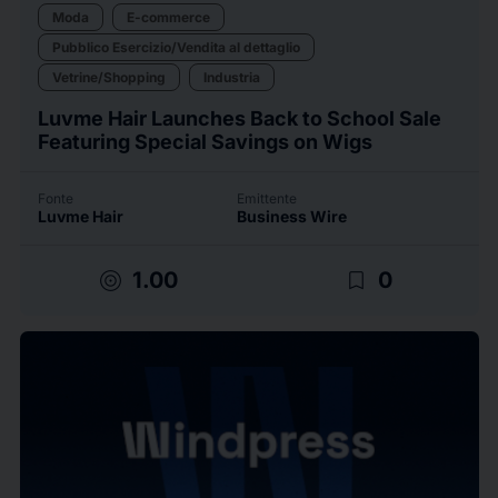
Moda
E-commerce
Pubblico Esercizio/Vendita al dettaglio
Vetrine/Shopping
Industria
Luvme Hair Launches Back to School Sale
Featuring Special Savings on Wigs
Fonte
Emittente
Luvme Hair
Business Wire
target
bookmark_border
1.00
0