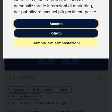
personalizzare le interazioni di marketing
,
per pubblicare annunci più pertinenti per te
.
11
comunicati stampa
arrow_forward
Guarda tutti i comunicati
Accetto
Rifiuto
Cambia le mie impostazioni
calendar_today
upload
07/08/2026
Industria
E-commerce
Moda
Vetrine/Shopping
Pubblico Esercizio/Vendita al dettaglio