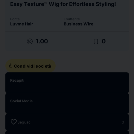
Easy Texture™ Wig for Effortless Styling!
Fonte
Emittente
Luvme Hair
Business Wire
target
bookmark_border
1.00
0
ios_share
Condividi società
Recapiti
Social Media
favorite
Seguaci
0