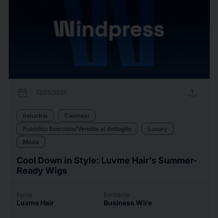
calendar_today
upload
13/05/2025
Industria
Cosmesi
Pubblico Esercizio/Vendita al dettaglio
Luxury
Moda
Cool Down in Style: Luvme Hair’s Summer-
Ready Wigs
Fonte
Emittente
Luvme Hair
Business Wire