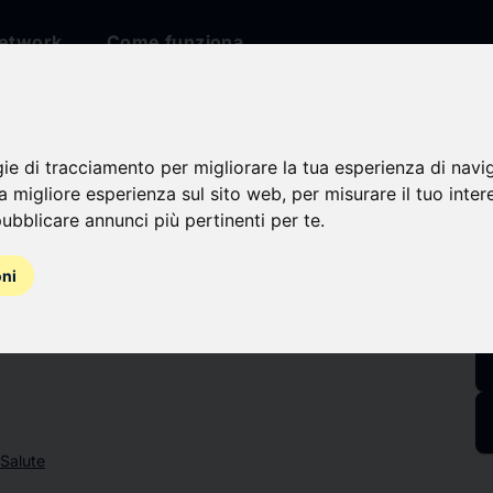
etwork
Come funziona
io
gie di tracciamento per migliorare la tua esperienza di navi
na migliore esperienza sul sito web
,
per misurare il tuo inter
LL
ubblicare annunci più pertinenti per te
.
oni
i
Salute