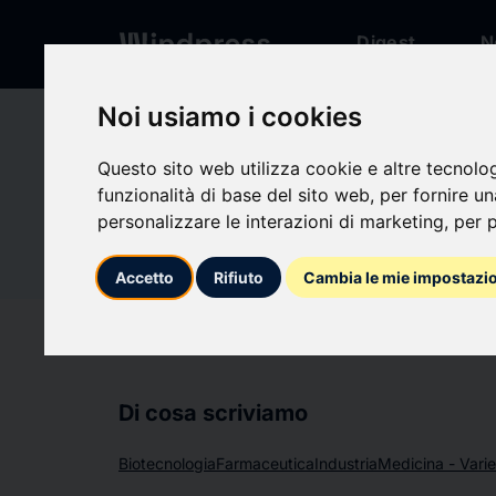
Digest
N
Noi usiamo i cookies
Network
/
Società
Questo sito web utilizza cookie e altre tecnolo
funzionalità di base del sito web
,
per fornire u
Non verificato
RHEACE
personalizzare le interazioni di marketing
,
per p
RH
Accetto
Rifiuto
Cambia le mie impostazi
Segui aggiornament
favorite
Di cosa scriviamo
Biotecnologia
Farmaceutica
Industria
Medicina - Varie