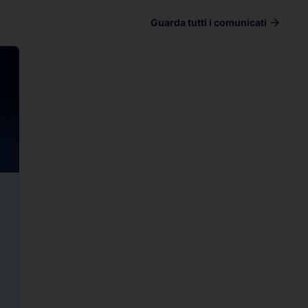
arrow_forward
Guarda tutti i comunicati
ad