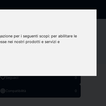
s_share
Condividi società
gazione per i seguenti scopi:
per abilitare le
esse nei nostri prodotti e servizi e
Recapiti
Social Media
favorite
Seguaci
0
target
Compatibilità
0