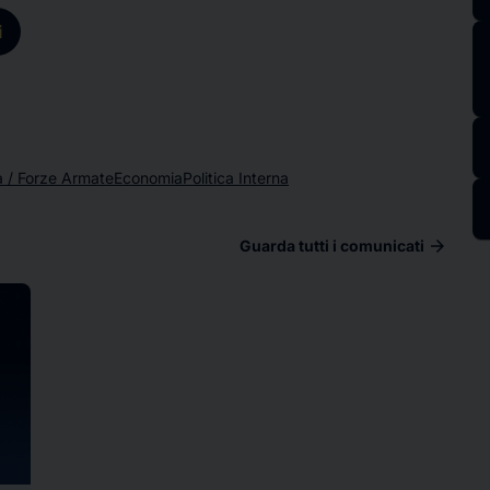
i
a / Forze Armate
Economia
Politica Interna
arrow_forward
Guarda tutti i comunicati