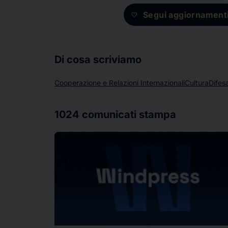
Segui aggiornament
favorite
Di cosa scriviamo
Cooperazione e Relazioni Internazionali
Cultura
Difes
1024
comunicati stampa