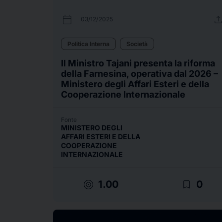
calendar_today
uplo
03/12/2025
Politica Interna
Società
Il Ministro Tajani presenta la riforma
della Farnesina, operativa dal 2026 –
Ministero degli Affari Esteri e della
Cooperazione Internazionale
Fonte
MINISTERO DEGLI
AFFARI ESTERI E DELLA
COOPERAZIONE
INTERNAZIONALE
target
bookmark_border
1.00
0