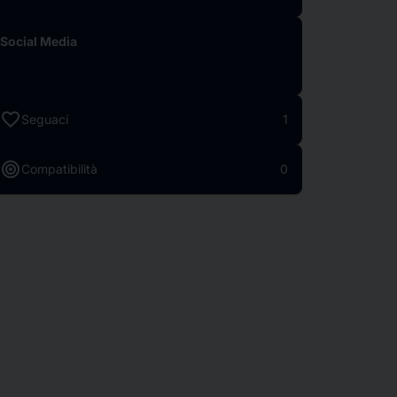
Social Media
favorite
Seguaci
1
target
Compatibilità
0