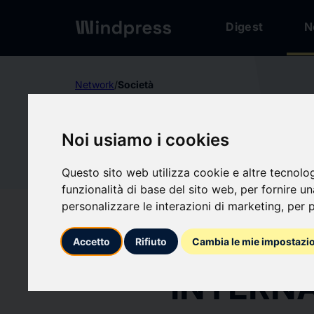
Digest
N
Network
/
Società
verified
Società
Noi usiamo i cookies
MINISTE
Questo sito web utilizza cookie e altre tecnolo
funzionalità di base del sito web
,
per fornire u
ESTERI 
personalizzare le interazioni di marketing
,
per p
MI
COOPER
Accetto
Rifiuto
Cambia le mie impostazi
INTERN