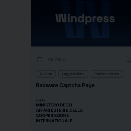
calendar_today
uplo
03/12/2025
Cultura
Legge/Diritto
Politica Interna
Radware Captcha Page
Fonte
MINISTERO DEGLI
AFFARI ESTERI E DELLA
COOPERAZIONE
INTERNAZIONALE