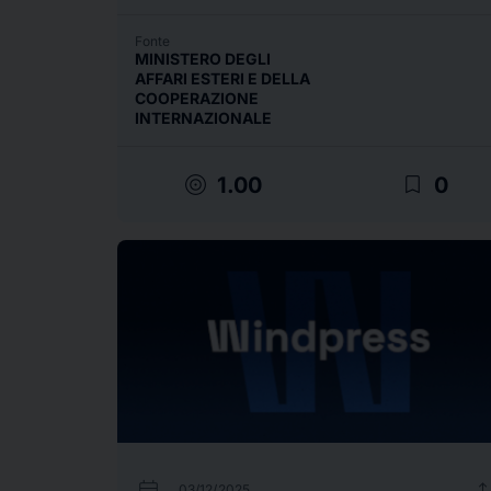
Fonte
MINISTERO DEGLI
AFFARI ESTERI E DELLA
COOPERAZIONE
INTERNAZIONALE
target
bookmark_border
1.00
0
calendar_today
uplo
03/12/2025