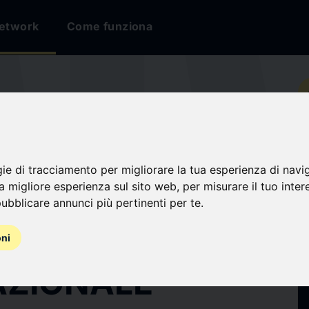
etwork
Come funziona
io
RO DEGLI AFFARI
gie di tracciamento per migliorare la tua esperienza di navi
na migliore esperienza sul sito web
,
per misurare il tuo inter
E DELLA
ubblicare annunci più pertinenti per te
.
AZIONE
oni
AZIONALE