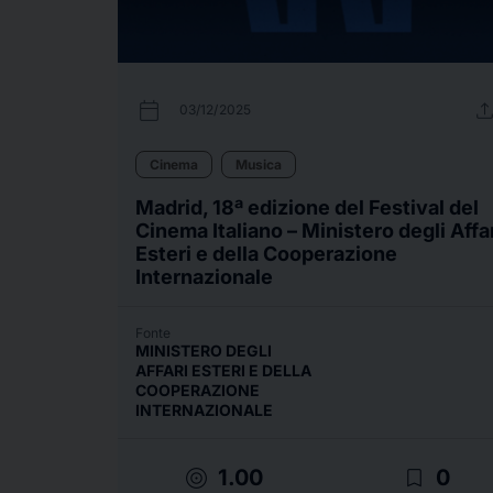
calendar_today
uplo
03/12/2025
Cinema
Musica
Madrid, 18ª edizione del Festival del
Cinema Italiano – Ministero degli Affa
Esteri e della Cooperazione
Internazionale
Fonte
MINISTERO DEGLI
AFFARI ESTERI E DELLA
COOPERAZIONE
INTERNAZIONALE
target
bookmark_border
1.00
0