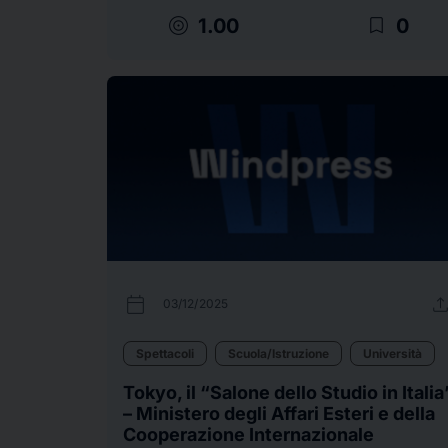
target
bookmark_border
1.00
0
calendar_today
uplo
03/12/2025
Spettacoli
Scuola/Istruzione
Università
Tokyo, il “Salone dello Studio in Italia
– Ministero degli Affari Esteri e della
Cooperazione Internazionale