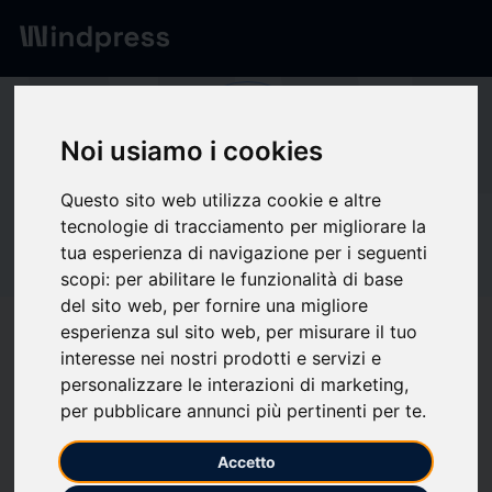
Network
/
Società
Mi
Noi usiamo i cookies
Questo sito web utilizza cookie e altre
tecnologie di tracciamento per migliorare la
Non verificato
Mirum
tua esperienza di navigazione per i seguenti
scopi:
per abilitare le funzionalità di base
Pharmaceuticals,
del sito web
,
per fornire una migliore
esperienza sul sito web
,
per misurare il tuo
Inc. and Incyte
interesse nei nostri prodotti e servizi e
personalizzare le interazioni di marketing
,
per pubblicare annunci più pertinenti per te
.
Segui aggiornamenti
favorite
Accetto