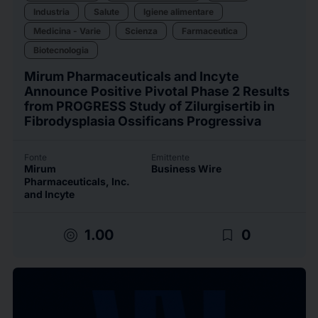
Industria
Salute
Igiene alimentare
Medicina - Varie
Scienza
Farmaceutica
Biotecnologia
Mirum Pharmaceuticals and Incyte
Announce Positive Pivotal Phase 2 Results
from PROGRESS Study of Zilurgisertib in
Fibrodysplasia Ossificans Progressiva
Fonte
Emittente
Mirum
Business Wire
Pharmaceuticals, Inc.
and Incyte
target
bookmark_border
1.00
0