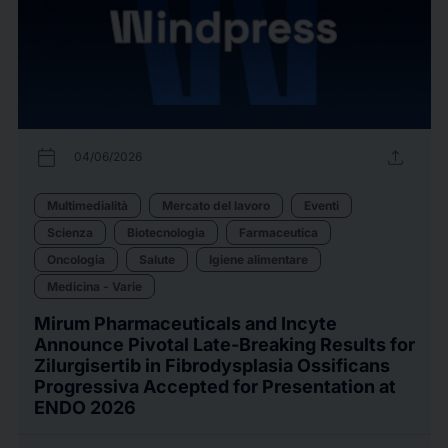
calendar_today
upload
04/06/2026
Multimedialità
Mercato del lavoro
Eventi
Scienza
Biotecnologia
Farmaceutica
Oncologia
Salute
Igiene alimentare
Medicina - Varie
Mirum Pharmaceuticals and Incyte
Announce Pivotal Late-Breaking Results for
Zilurgisertib in Fibrodysplasia Ossificans
Progressiva Accepted for Presentation at
ENDO 2026