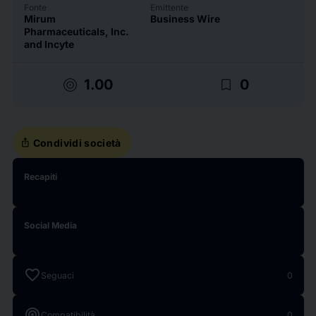
Fonte
Emittente
Mirum
Business Wire
Pharmaceuticals, Inc.
and Incyte
target
bookmark_border
1.00
0
ios_share
Condividi società
Recapiti
Social Media
favorite
Seguaci
0
target
Compatibilità
0