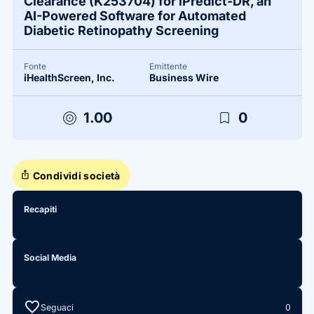
Clearance (K253704) for iPredict-DR, an
AI-Powered Software for Automated
Diabetic Retinopathy Screening
Fonte
Emittente
iHealthScreen, Inc.
Business Wire
target
bookmark_border
1.00
0
ios_share
Condividi società
Recapiti
Social Media
favorite
Seguaci
0