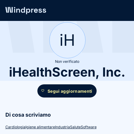
Network
/
Società
iH
Non verificato
iHealthScreen, Inc.
Segui aggiornamenti
favorite
Di cosa scriviamo
Cardiologia
Igiene alimentare
Industria
Salute
Software