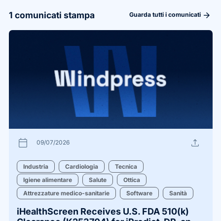
1
comunicati stampa
arrow_forward
Guarda tutti i comunicati
calendar_today
upload
09/07/2026
Industria
Cardiologia
Tecnica
Igiene alimentare
Salute
Ottica
Attrezzature medico-sanitarie
Software
Sanità
iHealthScreen Receives U.S. FDA 510(k)