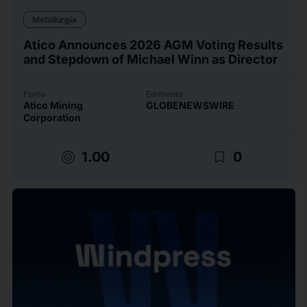
Metallurgia
Atico Announces 2026 AGM Voting Results
and Stepdown of Michael Winn as Director
Fonte
Emittente
Atico Mining
GLOBENEWSWIRE
Corporation
target
bookmark_border
1.00
0