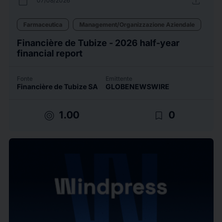
calendar_today
upload
07/08/2026
Farmaceutica
Management/Organizzazione Aziendale
Financière de Tubize - 2026 half-year
financial report
Fonte
Emittente
Financière de Tubize SA
GLOBENEWSWIRE
target
bookmark_border
1.00
0