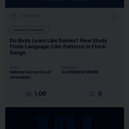
calendar_today
upload
07/08/2026
Annunci Economici
Do Birds Learn Like Babies? New Study
Finds Language-Like Patterns in Finch
Songs
Fonte
Emittente
Hebrew University of
GLOBENEWSWIRE
Jerusalem
target
bookmark_border
1.00
0