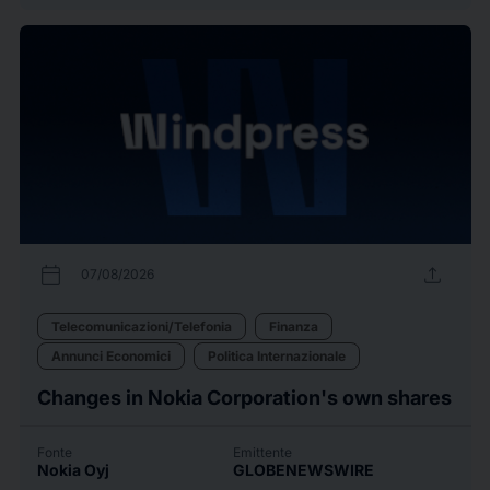
calendar_today
upload
07/08/2026
Telecomunicazioni/Telefonia
Finanza
Annunci Economici
Politica Internazionale
Changes in Nokia Corporation's own shares
Fonte
Emittente
Nokia Oyj
GLOBENEWSWIRE