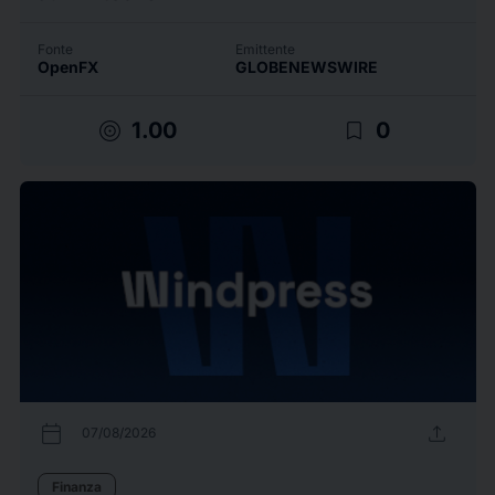
Fonte
Emittente
OpenFX
GLOBENEWSWIRE
target
bookmark_border
1.00
0
calendar_today
upload
07/08/2026
Finanza