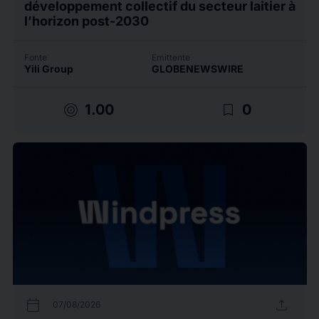
développement collectif du secteur laitier à
l’horizon post-2030
Fonte
Emittente
Yili Group
GLOBENEWSWIRE
target
bookmark_border
1.00
0
calendar_today
upload
07/08/2026