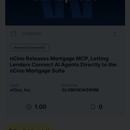
calendar_today
upload
07/08/2026
Annunci Economici
nCino Releases Mortgage MCP, Letting
Lenders Connect AI Agents Directly to the
nCino Mortgage Suite
Fonte
Emittente
nCino, Inc.
GLOBENEWSWIRE
target
bookmark_border
1.00
0