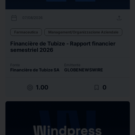
calendar_today
upload
07/08/2026
Farmaceutica
Management/Organizzazione Aziendale
Financière de Tubize - Rapport financier
semestriel 2026
Fonte
Emittente
Financière de Tubize SA
GLOBENEWSWIRE
target
bookmark_border
1.00
0