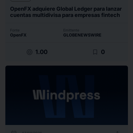
OpenFX adquiere Global Ledger para lanzar
cuentas multidivisa para empresas fintech
Fonte
Emittente
OpenFX
GLOBENEWSWIRE
target
bookmark_border
1.00
0