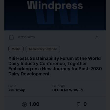
calendar_today
upload
07/08/2026
Media
Alimentari/Bevande
Yili Hosts Sustainability Forum at the World
Dairy Industry Conference, Together
Embarking on a New Journey for Post-2030
Dairy Development
Fonte
Emittente
Yili Group
GLOBENEWSWIRE
target
bookmark_border
1.00
0