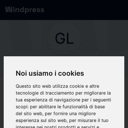
Network
/
Società
GL
verified
Società
GLOBENEWSWIRE
Noi usiamo i cookies
Questo sito web utilizza cookie e altre
Segui aggiornamenti
tecnologie di tracciamento per migliorare la
favorite
tua esperienza di navigazione per i seguenti
scopi:
per abilitare le funzionalità di base
del sito web
,
per fornire una migliore
Di cosa scriviamo
esperienza sul sito web
,
per misurare il tuo
interesse nei nostri prodotti e servizi e