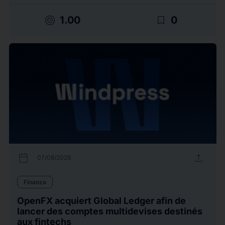
target
bookmark_border
1.00
0
calendar_today
upload
07/08/2026
Finanza
OpenFX acquiert Global Ledger afin de
lancer des comptes multidevises destinés
aux fintechs