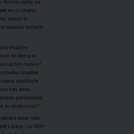
no forman parte de
ael en el Líbano,
ones desde la
, el balance humano
una invasión
icar en Beirut el
evacuación masiva
",
oridades israelíes
 nueva catástrofe
mos tres años.
no puede permanecer
de su destrucción
".
a parece estar más
del Líbano. La FIDH