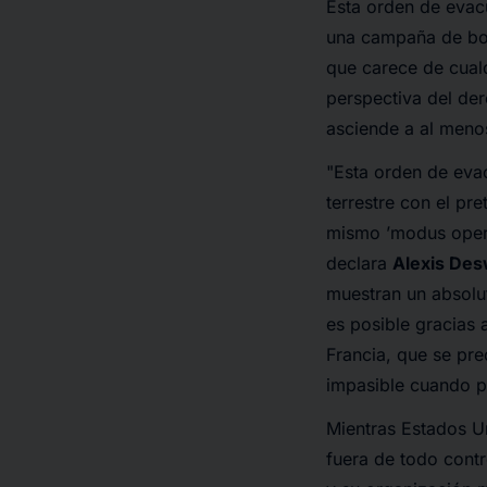
Esta orden de evacu
una campaña de bomb
que carece de cualq
perspectiva del de
asciende a al meno
"
Esta orden de eva
terrestre con el pre
mismo ’modus opera
declara
Alexis Des
muestran un absolut
es posible gracias 
Francia, que se pre
impasible cuando pr
Mientras Estados Un
fuera de todo cont