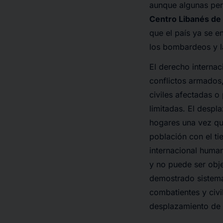
aunque algunas per
Centro Libanés d
que el país ya se e
los bombardeos y la
El derecho internac
conflictos armados
civiles afectadas o
limitadas. El despl
hogares una vez que
población con el t
internacional human
y no puede ser obj
demostrado sistemát
combatientes y civ
desplazamiento de 