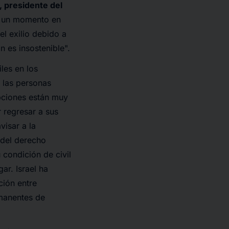
 presidente del
en un momento en
l exilio debido a
n es insostenible
".
les en los
 las personas
epciones están muy
 regresar a sus
visar a la
 del derecho
 condición de civil
r. Israel ha
ción entre
rmanentes de