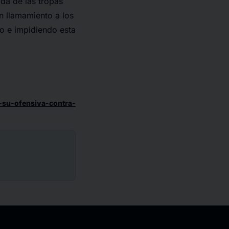
ada de las tropas
n llamamiento a los
o e impidiendo esta
-su-ofensiva-contra-