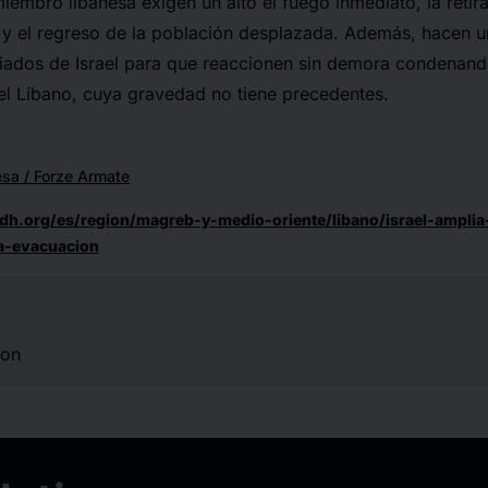
iembro libanesa exigen un alto el fuego inmediato, la retir
o y el regreso de la población desplazada. Además, hacen u
aliados de Israel para que reaccionen sin demora condenand
el Líbano, cuya gravedad no tiene precedentes.
esa / Forze Armate
idh.org/es/region/magreb-y-medio-oriente/libano/israel-amplia
la-evacuacion
ion