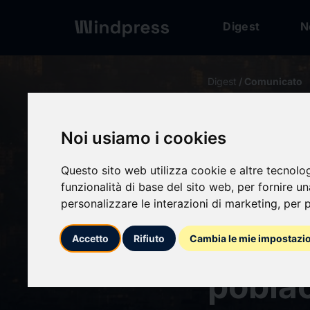
Digest
N
Digest
/ Comunicato
calendar_today
08/03/2026
Noi usiamo i cookies
Israel
Questo sito web utilizza cookie e altre tecnolo
funzionalità di base del sito web
,
per fornire u
el Líb
personalizzare le interazioni di marketing
,
per p
evacu
Accetto
Rifiuto
Cambia le mie impostazi
poblac