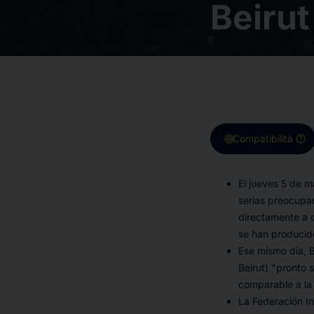
Beirut
target
help
Compatibilità
El jueves 5 de m
serias preocupac
directamente a 
se han producido 
Ese mismo día, B
Beirut) "
pronto 
comparable a la 
La Federación In