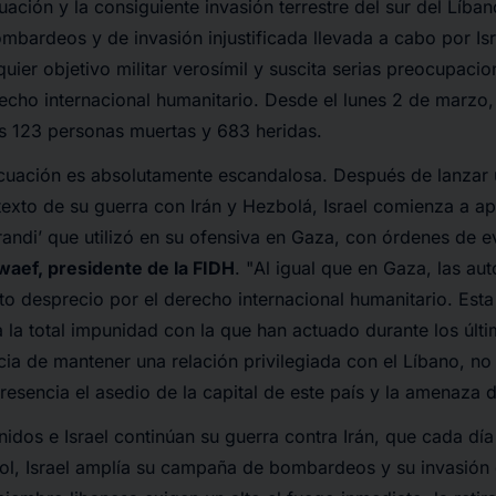
ación y la consiguiente invasión terrestre del sur del Líba
ardeos y de invasión injustificada llevada a cabo por Isr
uier objetivo militar verosímil y suscita serias preocupaci
recho internacional humanitario. Desde el lunes 2 de marzo
s 123 personas muertas y 683 heridas.
cuación es absolutamente escandalosa. Después de lanzar 
texto de su guerra con Irán y Hezbolá, Israel comienza a apl
ndi’ que utilizó en su ofensiva en Gaza, con órdenes de 
waef, presidente de la FIDH
. "
Al igual que en Gaza, las aut
o desprecio por el derecho internacional humanitario. Esta
a la total impunidad con la que han actuado durante los últi
cia de mantener una relación privilegiada con el Líbano, 
esencia el asedio de la capital de este país y la amenaza 
idos e Israel continúan su guerra contra Irán, que cada dí
rol, Israel amplía su campaña de bombardeos y su invasión 