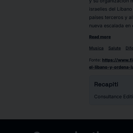
y su organización m
israelíes del Líban
países terceros y 
nueva escalada en 
Read more
Musica
Salute
Dif
Fonte
:
https://www.f
el-libano-y-ordena-
Recapiti
Consultance Edit