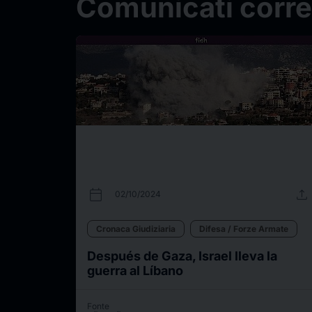
Comunicati correl
calendar_today
upload
02/10/2024
Cronaca Giudiziaria
Difesa / Forze Armate
Después de Gaza, Israel lleva la
guerra al Líbano
Fonte