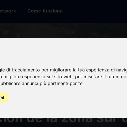
etwork
Come funziona
 amplía su ofensiva
gie di tracciamento per migliorare la tua esperienza di navi
na migliore esperienza sul sito web
,
per misurare il tuo inter
ano y ordena la
ubblicare annunci più pertinenti per te
.
ación masiva de la
oni
ión de la zona sur 