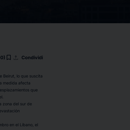
upload
bookmark_border
(0)
Condividi
 Beirut, lo que suscita
La medida afecta
desplazamientos que
l.
a zona del sur de
devastación
bro en el Líbano, el