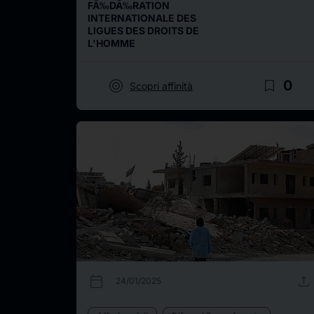
FÃ‰DÃ‰RATION
INTERNATIONALE DES
LIGUES DES DROITS DE
L'HOMME
target
bookmark_border
0
Scopri affinità
calendar_today
upload
24/01/2025