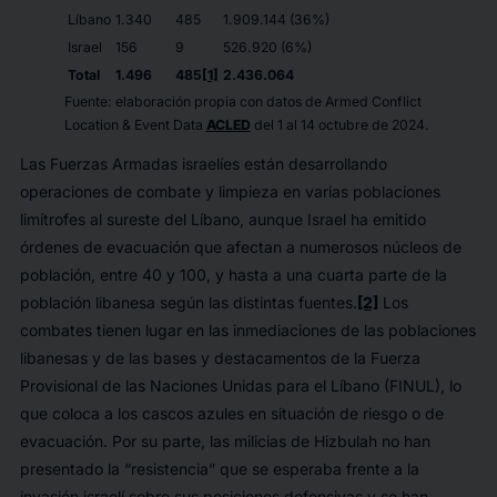
Líbano
1.340
485
1.909.144 (36%)
Israel
156
9
526.920 (6%)
Total
1.496
485
[1]
2.436.064
Fuente: elaboración propia con datos de
Armed Conflict
Location & Event Data
ACLED
del 1 al 14 octubre de 2024.
Las Fuerzas Armadas israelíes están desarrollando
operaciones de combate y limpieza en varias poblaciones
limítrofes al sureste del Líbano, aunque Israel ha emitido
órdenes de evacuación que afectan a numerosos núcleos de
población, entre 40 y 100, y hasta a una cuarta parte de la
población libanesa según las distintas fuentes.
[2]
Los
combates tienen lugar en las inmediaciones de las poblaciones
libanesas y de las bases y destacamentos de la Fuerza
Provisional de las Naciones Unidas para el Líbano (FINUL), lo
que coloca a los cascos azules en situación de riesgo o de
evacuación. Por su parte, las milicias de Hizbulah no han
presentado la “resistencia” que se esperaba frente a la
invasión israelí sobre sus posiciones defensivas y se han