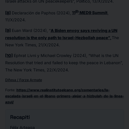
Israeli attacks on UN peacekeepers”,
Político
, 13/X/2024.
th
[8]
Declaración de Paphos (2024),
11
MED9 Summit
,
11/X/2024.
[9]
Euan Ward (2024), “
A Biden envoy says reviving a UN
resolution is the only path to Israel-Hezbollah peace”,
The
New York Times
, 21/X/2024.
[10]
Ephrat Livni y Michael Crowley (2024), “What is the UN
Resolution that tried and failed to keep the peace in Lebanon”,
The New York Times
, 22/X/2024.
Difesa / Forze Armate
Fonte
:
https://www.realinstitutoelcano.org/comentarios/la-
escalada-israeli-en-el-libano-primero-alejar-a-hizbulah-de-la-linea-
azul/
Recapiti
Félix Arteaga