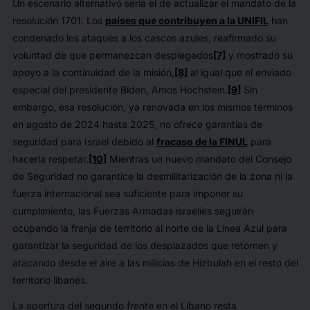
Un escenario alternativo sería el de actualizar el mandato de la
resolución 1701. Los
países que contribuyen a la UNIFIL
han
condenado los ataques a los cascos azules, reafirmado su
voluntad de que permanezcan desplegados
[7]
y mostrado su
apoyo a la continuidad de la misión,
[8]
al igual que el enviado
especial del presidente Biden, Amos Hochstein.
[9]
Sin
embargo, esa resolución, ya renovada en los mismos términos
en agosto de 2024 hasta 2025, no ofrece garantías de
seguridad para Israel debido al
fracaso de la FINUL
para
hacerla respetar.
[10]
Mientras un nuevo mandato del Consejo
de Seguridad no garantice la desmilitarización de la zona ni la
fuerza internacional sea suficiente para imponer su
cumplimiento, las Fuerzas Armadas israelíes seguirán
ocupando la franja de territorio al norte de la Línea Azul para
garantizar la seguridad de los desplazados que retornen y
atacando desde el aire a las milicias de Hizbulah en el resto del
territorio libanés.
La apertura del segundo frente en el Líbano resta