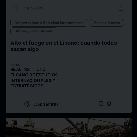
calendar_today
upload
27/04/2026
Cooperazione e Relazioni Internazionali
Politica Interna
Difesa / Forze Armate
Alto el fuego en el Líbano: cuando todos
sacan algo
Fonte
REAL INSTITUTO
ELCANO DE ESTUDIOS
INTERNACIONALES Y
ESTRATÉGICOS
target
bookmark_border
0
Scopri affinità