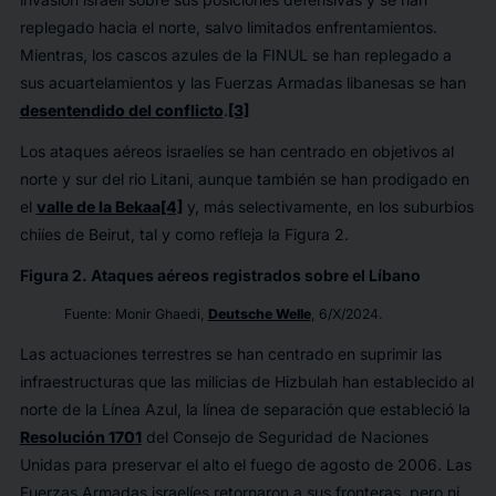
replegado hacia el norte, salvo limitados enfrentamientos.
Mientras, los cascos azules de la FINUL se han replegado a
sus acuartelamientos y las Fuerzas Armadas libanesas se han
desentendido del conflicto
.
[3]
Los ataques aéreos israelíes se han centrado en objetivos al
norte y sur del rio Litani, aunque también se han prodigado en
el
valle de la Bekaa
[4]
y, más selectivamente, en los suburbios
chiíes de Beirut, tal y como refleja la Figura 2.
Figura 2. Ataques aéreos registrados sobre el Líbano
Fuente: Monir Ghaedi,
Deutsche Welle
, 6/X/2024.
Las actuaciones terrestres se han centrado en suprimir las
infraestructuras que las milicias de Hizbulah han establecido al
norte de la Línea Azul, la línea de separación que estableció la
Resolución 1701
del Consejo de Seguridad de Naciones
Unidas para preservar el alto el fuego de agosto de 2006. Las
Fuerzas Armadas israelíes retornaron a sus fronteras, pero ni