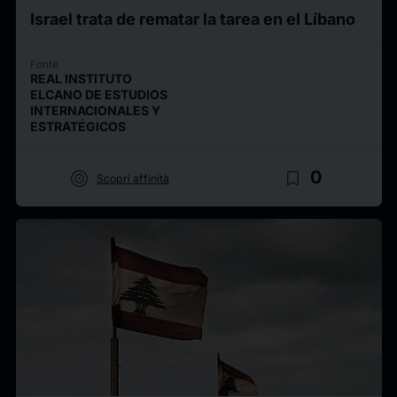
Israel trata de rematar la tarea en el Líbano
Fonte
REAL INSTITUTO
ELCANO DE ESTUDIOS
INTERNACIONALES Y
ESTRATÉGICOS
target
bookmark_border
0
Scopri affinità