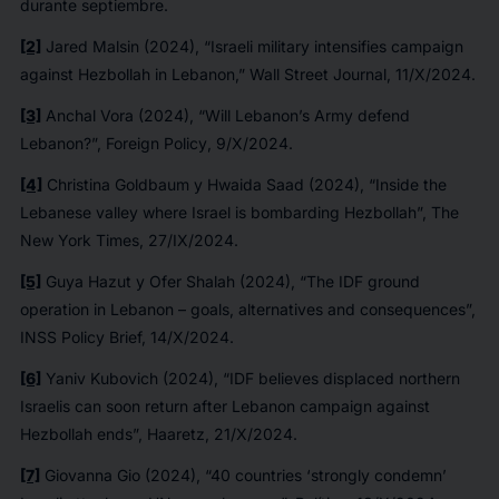
durante septiembre.
[2]
Jared Malsin (2024), “Israeli military intensifies campaign
against Hezbollah in Lebanon,”
Wall Street Journal
, 11/X/2024.
[3]
Anchal Vora (2024), “Will Lebanon’s Army defend
Lebanon?”,
Foreign Policy
, 9/X/2024.
[4]
Christina Goldbaum y Hwaida Saad (2024), “Inside the
Lebanese valley where Israel is bombarding Hezbollah”,
The
New York Times
, 27/IX/2024.
[5]
Guya Hazut y Ofer Shalah (2024), “The IDF ground
operation in Lebanon – goals, alternatives and consequences”,
INSS Policy Brief, 14/X/2024.
[6]
Yaniv Kubovich (2024), “IDF believes displaced northern
Israelis can soon return after Lebanon campaign against
Hezbollah ends”,
Haaretz
, 21/X/2024.
[7]
Giovanna Gio (2024), “40 countries ‘strongly condemn’