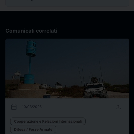
Comunicati correlati
calendar_today
upload
10/03/2026
Cooperazione e Relazioni Internazionali
Difesa / Forze Armate