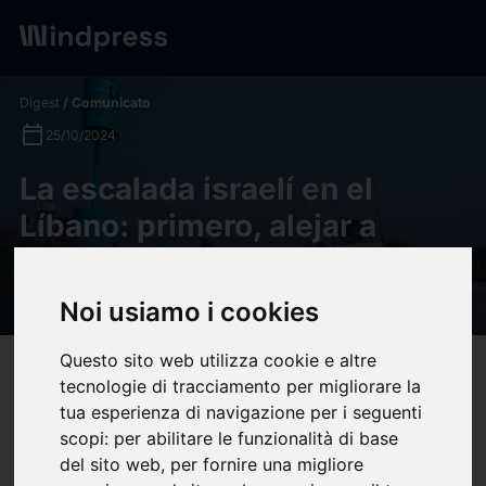
Digest
/ Comunicato
calendar_today
25/10/2024
La escalada israelí en el
Líbano: primero, alejar a
Hizbulah de la Línea Azul -
Real Instituto Elcano
Noi usiamo i cookies
Questo sito web utilizza cookie e altre
target
help
Compatibilità
tecnologie di tracciamento per migliorare la
upload
bookmark_border
tua esperienza di navigazione per i seguenti
Salva
(0)
Condividi
scopi:
per abilitare le funzionalità di base
Un mes después de que Israel iniciara su
ofensiva militar
del sito web
,
per fornire una migliore