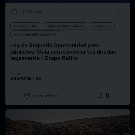
calendar_today
upload
27/02/2026
Legge/Diritto
Mercato Immobiliare
Economia
Economia internazionale
Ley de Segunda Oportunidad para
jubilados: Guía para cancelar tus deudas
legalmente | Grupo Retiro
Fonte
GRUPO RETIRO
target
bookmark_border
0
Scopri affinità