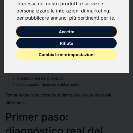
inmobiliarias
interesse nei nostri prodotti e servizi e
personalizzare le interazioni di marketing
,
per pubblicare annunci più pertinenti per te
.
Cuando una promotora entra en crisis, hay una decisión clave
que condiciona todo el resultado:
Accetto
¿seguir adelante negociando con el banco o vender el
proyecto?
Rifiuto
No hay una respuesta única. La diferencia entre salvar la
Cambia le mie impostazioni
promoción o asumir pérdidas relevantes depende de:
El momento en el que se toma la decisión.
El estado real del proyecto.
La capacidad financiera del promotor.
Tomar la decisión correcta a tiempo es lo que marca la
diferencia.
Primer paso:
diagnóstico real del