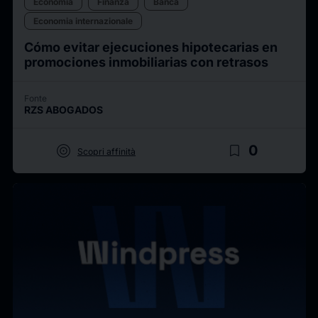
Economia
Finanza
Banca
Economia internazionale
Cómo evitar ejecuciones hipotecarias en
promociones inmobiliarias con retrasos
Fonte
RZS ABOGADOS
target
bookmark_border
0
Scopri affinità