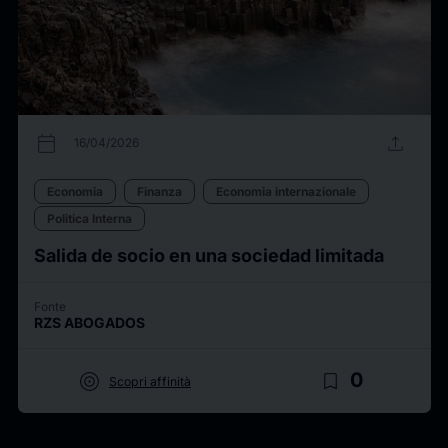
calendar_today
upload
16/04/2026
Economia
Finanza
Economia internazionale
Politica Interna
Salida de socio en una sociedad limitada
Fonte
RZS ABOGADOS
target
bookmark_border
0
Scopri affinità