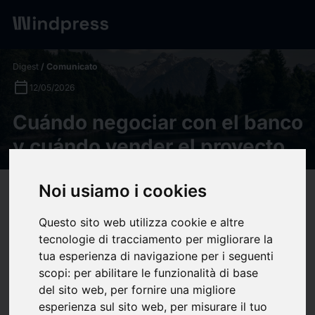
Digest
/ Comunicato
calendar_today
12/05/2026
Cuándo negociar con el banco
y cuándo vender el proyecto
Noi usiamo i cookies
target
help
Compatibilità
upload
bookmark_border
Salva
(0)
Condividi
Questo sito web utilizza cookie e altre
tecnologie di tracciamento per migliorare la
Sobrecostes en
tua esperienza di navigazione per i seguenti
scopi:
per abilitare le funzionalità di base
promociones
del sito web
,
per fornire una migliore
esperienza sul sito web
,
per misurare il tuo