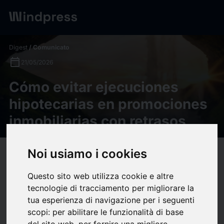
Digest
/ Comunicato
calendar_today
21/05/2026
Cómo evitar ejecuciones
hipotecarias en promociones
inmobiliarias con retrasos
Noi usiamo i cookies
target
help
Compatibilità
upload
bookmark_border
Salva
(0)
Condividi
Questo sito web utilizza cookie e altre
tecnologie di tracciamento per migliorare la
Cómo evitar
tua esperienza di navigazione per i seguenti
scopi:
per abilitare le funzionalità di base