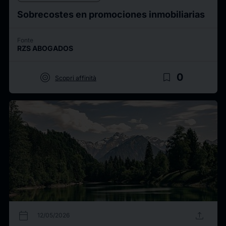
Sobrecostes en promociones inmobiliarias
Fonte
RZS ABOGADOS
target
bookmark_border
0
Scopri affinità
calendar_today
upload
12/05/2026