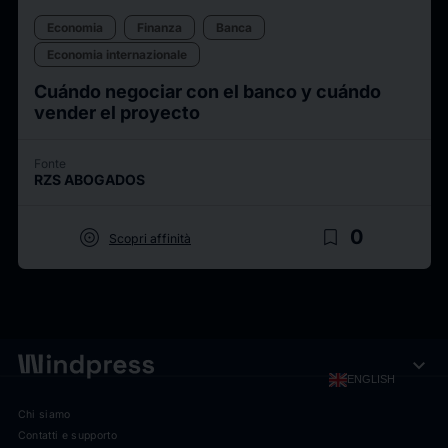
Economia
Finanza
Banca
Economia internazionale
Cuándo negociar con el banco y cuándo
vender el proyecto
Fonte
RZS ABOGADOS
target
bookmark_border
0
Scopri affinità
expand_more
ENGLISH
Chi siamo
Contatti e supporto