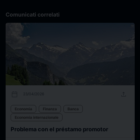
Comunicati correlati
calendar_today
upload
23/04/2026
Economia
Finanza
Banca
Economia internazionale
Problema con el préstamo promotor