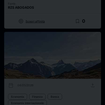
Fonte
RZS ABOGADOS
target
bookmark_border
0
Scopri affinità
calendar_today
upload
04/05/2026
Economia
Finanza
Banca
Economia internazionale