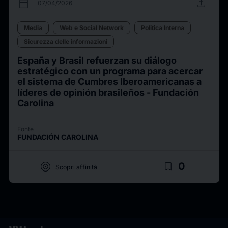
calendar_today
upload
07/04/2026
Media
Web e Social Network
Politica Interna
Sicurezza delle informazioni
España y Brasil refuerzan su diálogo
estratégico con un programa para acercar
el sistema de Cumbres Iberoamericanas a
líderes de opinión brasileños - Fundación
Carolina
Fonte
FUNDACIÓN CAROLINA
target
bookmark_border
0
Scopri affinità