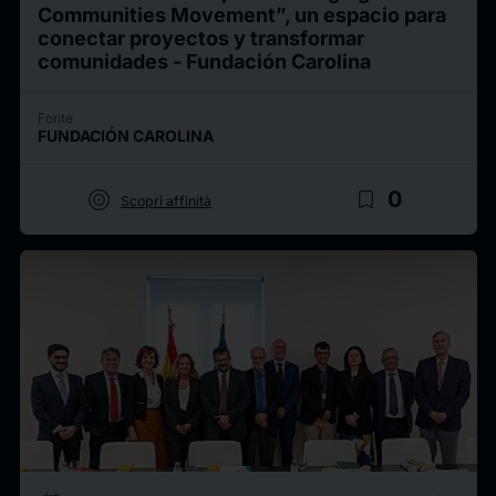
Communities Movement”, un espacio para
conectar proyectos y transformar
comunidades - Fundación Carolina
Fonte
FUNDACIÓN CAROLINA
target
bookmark_border
0
Scopri affinità