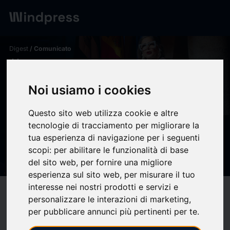
Digest
/ Comunicato
calendar_today
22/05/2026
Mayki Gorosito recibe el III
Noi usiamo i cookies
Premio Conchita Viera por su
Questo sito web utilizza cookie e altre
compromiso con la memoria y
tecnologie di tracciamento per migliorare la
tua esperienza di navigazione per i seguenti
los derechos humanos -
scopi:
per abilitare le funzionalità di base
Fundación Carolina
del sito web
,
per fornire una migliore
esperienza sul sito web
,
per misurare il tuo
interesse nei nostri prodotti e servizi e
target
help
Compatibilità
personalizzare le interazioni di marketing
,
upload
bookmark_border
per pubblicare annunci più pertinenti per te
.
Salva
(0)
Condividi