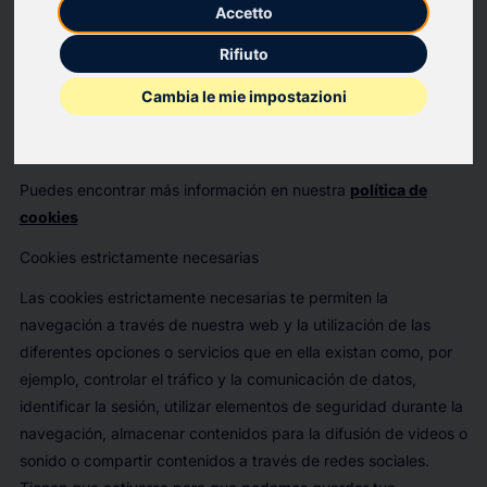
Accetto
Esta web utiliza cookies para que podamos ofrecerte la mejor
experiencia de usuario posible. La información de las cookies
Rifiuto
se almacena en tu navegador y realiza funciones tales como
reconocerte cuando vuelves a nuestra web o ayudar a nuestro
Cambia le mie impostazioni
equipo a comprender qué secciones de la web encuentras
más interesantes y útiles.
Puedes encontrar más información en nuestra
política de
cookies
Cookies estrictamente necesarias
Las cookies estrictamente necesarias te permiten la
navegación a través de nuestra web y la utilización de las
diferentes opciones o servicios que en ella existan como, por
ejemplo, controlar el tráfico y la comunicación de datos,
identificar la sesión, utilizar elementos de seguridad durante la
navegación, almacenar contenidos para la difusión de videos o
sonido o compartir contenidos a través de redes sociales.