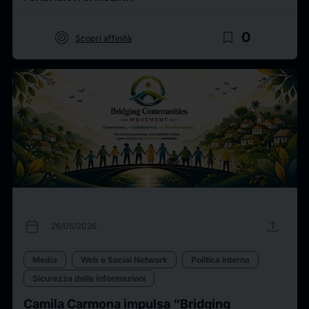
target
bookmark_border
0
Scopri affinità
calendar_today
upload
26/05/2026
Media
Web e Social Network
Politica Interna
Sicurezza delle informazioni
Camila Carmona impulsa “Bridging