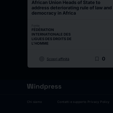
African Union Heads of State to
address deteriorating rule of law and
democracy in Africa
Fonte
FÉDÉRATION
INTERNATIONALE DES
LIGUES DES DROITS DE
L'HOMME
target
bookmark_border
0
Scopri affinità
Chi siamo
Contatti e supporto
Privacy Policy