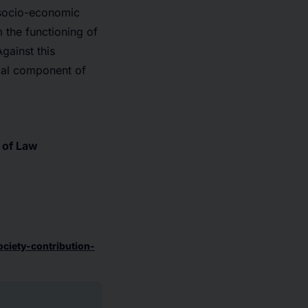
 socio-economic
 the functioning of
gainst this
tial component of
e of Law
ciety-contribution-