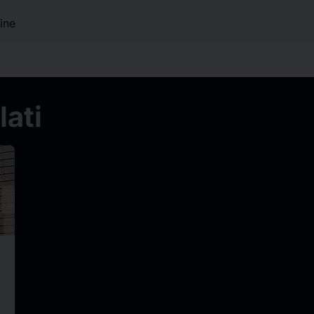
ine
ati