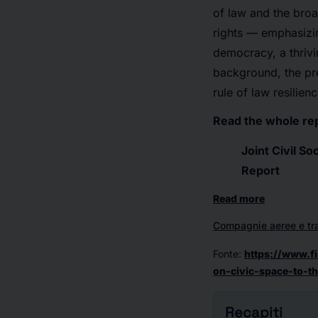
of law and the broa
rights — emphasizin
democracy, a thrivi
background, the pre
rule of law resilienc
Read the whole rep
Joint Civil S
Report
Read more
Compagnie aeree e tr
Fonte
:
https://www.fi
on-civic-space-to-t
Recapiti