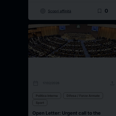
target
bookmark_border
0
Scopri affinità
calendar_today
upload
17/02/2026
Politica Interna
Difesa / Forze Armate
Sport
Open Letter: Urgent call to the