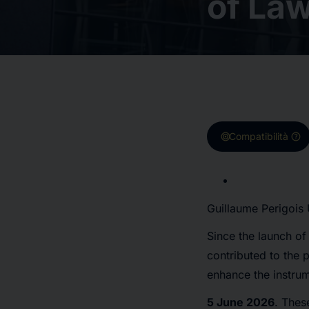
of La
target
help
Compatibilità
Guillaume Perigois
Since the launch of
contributed to the 
enhance the instrum
5 June 2026
. Thes