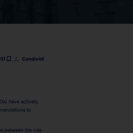
upload
bookmark_border
(0)
Condividi
Os) have actively
mmendations to
ss between the rule