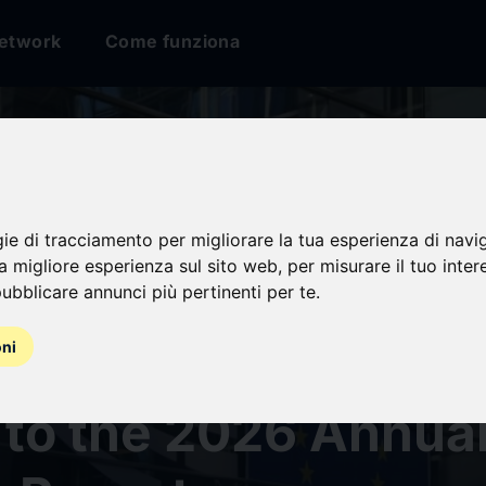
etwork
Come funziona
gie di tracciamento per migliorare la tua esperienza di navi
na migliore esperienza sul sito web
,
per misurare il tuo inter
an Union: Joint civ
ubblicare annunci più pertinenti per te
.
y contribution on c
oni
to the 2026 Annual