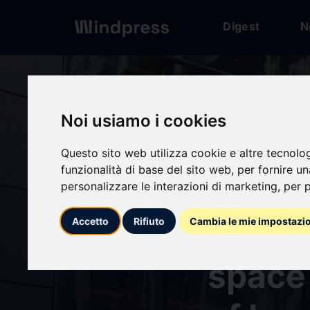
Digest
N
Digest
/ Comunicato
Noi usiamo i cookies
calendar_today
05/06/2026
Questo sito web utilizza cookie e altre tecnolo
funzionalità di base del sito web
,
per fornire u
Europe
personalizzare le interazioni di marketing
,
per p
societ
Accetto
Rifiuto
Cambia le mie impostazi
space 