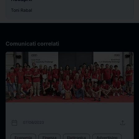
Toni Rabal
Comunicati correlati
calendar_today
upload
07/06/2023
Economia
Finanza
Elettronica
Advertising