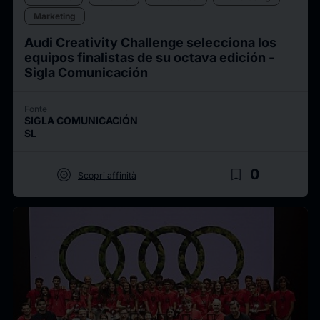
Marketing
Audi Creativity Challenge selecciona los
equipos finalistas de su octava edición -
Sigla Comunicación
Fonte
SIGLA COMUNICACIÓN
SL
target
bookmark_border
0
Scopri affinità