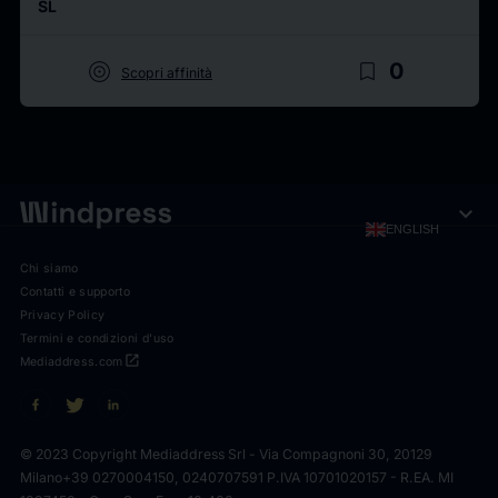
SL
target
bookmark_border
0
Scopri affinità
expand_more
ENGLISH
Chi siamo
Contatti e supporto
Privacy Policy
Termini e condizioni d'uso
open_in_new
Mediaddress.com
© 2023 Copyright Mediaddress Srl - Via Compagnoni 30, 20129
Milano
+39 0270004150, 0240707591 P.IVA 10701020157 - R.EA. MI