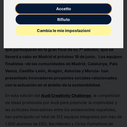
innovación en sostenibilidad en la final que tendrá lugar el 18
Accetto
de junio en Madrid
En esta 7ª edición han participado más de 1.500 estudiantes
Rifiuto
de centros docentes de todo el territorio español
El equipo ganador desarrollará su proyecto en Silicon Valley
Cambia le mie impostazioni
durante el próximo mes de julio
Audi Creativity Challenge ya ha seleccionado los 10 equipos
que participarán en la gran final de su 7ª edición, que se
llevará a cabo en Madrid el próximo 18 de junio.
Los equipos
finalistas -de las comunidades de Madrid, Catalunya, País
Vasco, Castilla-León, Aragón, Asturias y Murcia- han
presentado innovadores proyectos sociales relacionados
con la actuación en el ámbito de la sostenibilidad.
En esta edición del
Audi Creativity Challenge
, la competición
de ideas promovida por Audi para potenciar la creatividad y
las actitudes innovadoras entre los adolescentes españoles,
han participado un total de 512 equipos integrados por más de
1.500 alumnos de ESO, Bachillerato y Ciclos Formativos de