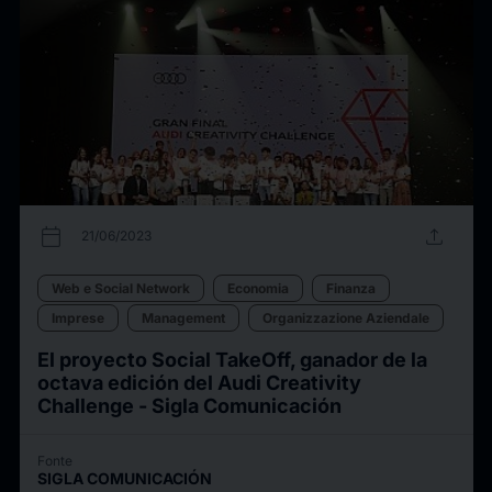
calendar_today
upload
21/06/2023
Web e Social Network
Economia
Finanza
Imprese
Management
Organizzazione Aziendale
El proyecto Social TakeOff, ganador de la
octava edición del Audi Creativity
Challenge - Sigla Comunicación
Fonte
SIGLA COMUNICACIÓN