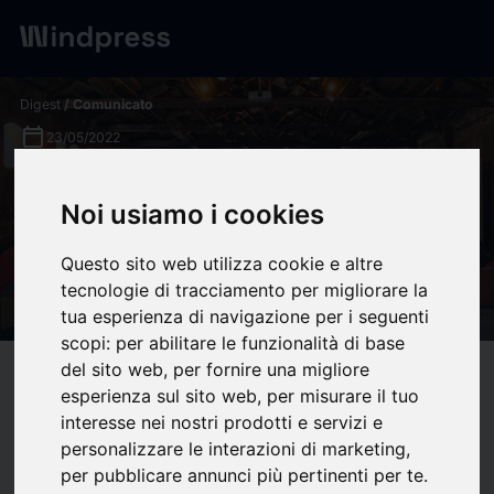
Digest
/ Comunicato
calendar_today
23/05/2022
Audi Creativity Challenge
Noi usiamo i cookies
selecciona los 10 equipos
finalistas de su séptima
Questo sito web utilizza cookie e altre
tecnologie di tracciamento per migliorare la
edición - Sigla Comunicación
tua esperienza di navigazione per i seguenti
scopi:
per abilitare le funzionalità di base
del sito web
,
per fornire una migliore
target
help
Compatibilità
esperienza sul sito web
,
per misurare il tuo
upload
bookmark_border
Salva
(0)
Condividi
interesse nei nostri prodotti e servizi e
personalizzare le interazioni di marketing
,
per pubblicare annunci più pertinenti per te
.
Los equipos seleccionados presentarán sus proyectos de