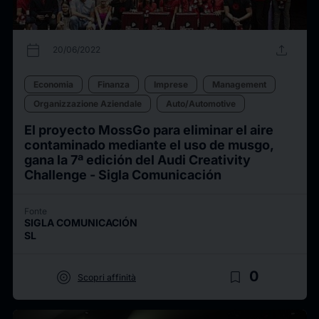
calendar_today
upload
20/06/2022
Economia
Finanza
Imprese
Management
Organizzazione Aziendale
Auto/Automotive
El proyecto MossGo para eliminar el aire
contaminado mediante el uso de musgo,
gana la 7ª edición del Audi Creativity
Challenge - Sigla Comunicación
Fonte
SIGLA COMUNICACIÓN
SL
target
bookmark_border
0
Scopri affinità