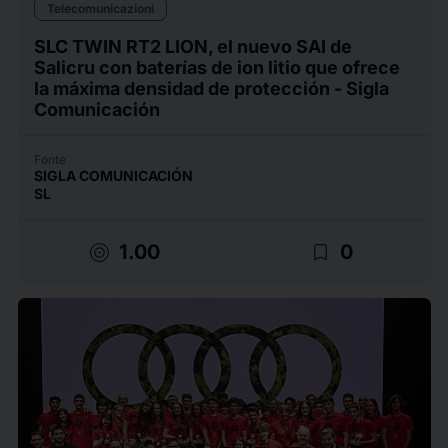
Telecomunicazioni
SLC TWIN RT2 LION, el nuevo SAI de
Salicru con baterías de ion litio que ofrece
la máxima densidad de protección - Sigla
Comunicación
Fonte
SIGLA COMUNICACIÓN
SL
target
bookmark_border
1.00
0