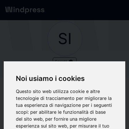
Network
/
Società
SI
verified
Società
SIGLA
Noi usiamo i cookies
COMUNICACIÓN SL
Questo sito web utilizza cookie e altre
tecnologie di tracciamento per migliorare la
tua esperienza di navigazione per i seguenti
Segui aggiornamenti
favorite
scopi:
per abilitare le funzionalità di base
del sito web
,
per fornire una migliore
esperienza sul sito web
,
per misurare il tuo