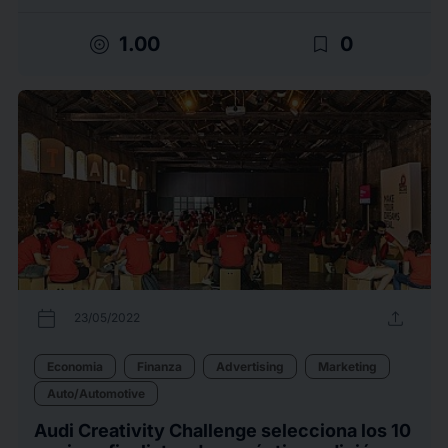
target
bookmark_border
1.00
0
calendar_today
upload
23/05/2022
Economia
Finanza
Advertising
Marketing
Auto/Automotive
Audi Creativity Challenge selecciona los 10