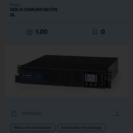
Fonte
SIGLA COMUNICACIÓN
SL
target
bookmark_border
1.00
0
calendar_today
upload
15/09/2022
Web e Social Network
Information Technology