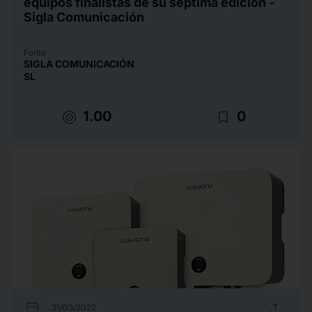
equipos finalistas de su séptima edición -
Sigla Comunicación
Fonte
SIGLA COMUNICACIÓN
SL
target
bookmark_border
1.00
0
calendar_today
upload
31/03/2022