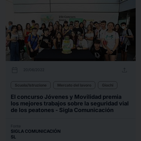
calendar_today
upload
20/06/2022
Scuola/Istruzione
Mercato del lavoro
Giochi
El concurso Jóvenes y Movilidad premia
los mejores trabajos sobre la seguridad vial
de los peatones - Sigla Comunicación
Fonte
SIGLA COMUNICACIÓN
SL