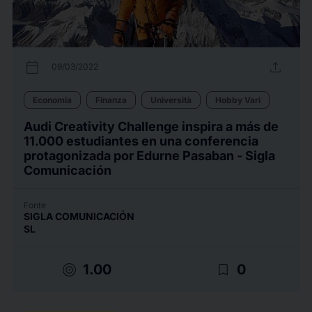
calendar_today
upload
09/03/2022
Economia
Finanza
Università
Hobby Vari
Audi Creativity Challenge inspira a más de
11.000 estudiantes en una conferencia
protagonizada por Edurne Pasaban - Sigla
Comunicación
Fonte
SIGLA COMUNICACIÓN
SL
target
bookmark_border
1.00
0