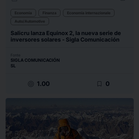
Economia
Finanza
Economia internazionale
Auto/Automotive
Salicru lanza Equinox 2, la nueva serie de
inversores solares - Sigla Comunicación
Fonte
SIGLA COMUNICACIÓN
SL
target
bookmark_border
1.00
0