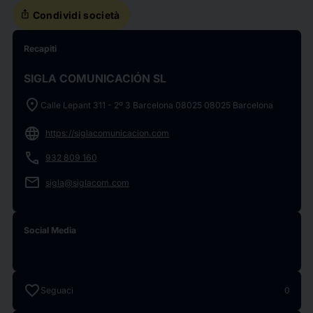
ios_share
Condividi società
Recapiti
SIGLA COMUNICACIÓN SL
location_on
Calle Lepant 311 - 2º 3 Barcelona 08025 08025 Barcelona
language
https://siglacomunicacion.com
phone
932 809 160
email
sigla@siglacom.com
Social Media
favorite
Seguaci
0