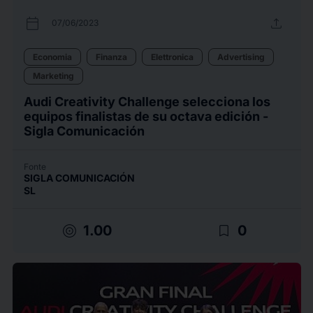
calendar_today
upload
07/06/2023
Economia
Finanza
Elettronica
Advertising
Marketing
Audi Creativity Challenge selecciona los
equipos finalistas de su octava edición -
Sigla Comunicación
Fonte
SIGLA COMUNICACIÓN
SL
target
bookmark_border
1.00
0