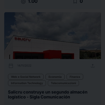
target
bookmark_border
1.00
0
calendar_today
upload
14/11/2022
Web e Social Network
Economia
Finanza
Information Technology
Telecomunicazioni
Salicru construye un segundo almacén
logístico - Sigla Comunicación