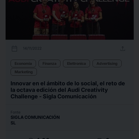
calendar_today
upload
14/11/2022
Economia
Finanza
Elettronica
Advertising
Marketing
Innovar en el ámbito de lo social, el reto de
la octava edición del Audi Creativity
Challenge - Sigla Comunicación
Fonte
SIGLA COMUNICACIÓN
SL