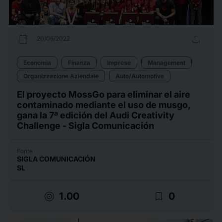
calendar_today
upload
20/06/2022
Economia
Finanza
Imprese
Management
Organizzazione Aziendale
Auto/Automotive
El proyecto MossGo para eliminar el aire
contaminado mediante el uso de musgo,
gana la 7ª edición del Audi Creativity
Challenge - Sigla Comunicación
Fonte
SIGLA COMUNICACIÓN
SL
target
bookmark_border
1.00
0