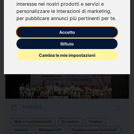
Di cosa scriviamo
interesse nei nostri prodotti e servizi e
personalizzare le interazioni di marketing
,
Advertising
Auto/Automotive
Economia
Finanza
Web e Social Network
per pubblicare annunci più pertinenti per te
.
10
comunicati stampa
arrow_forward
Guarda tutti i comunicati
Accetto
Rifiuto
Cambia le mie impostazioni
calendar_today
upload
21/06/2023
Web e Social Network
Economia
Finanza
Imprese
Management
Organizzazione Aziendale