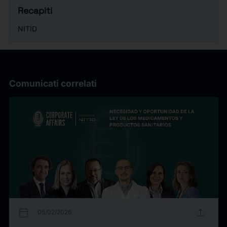
Recapiti
NITID
Comunicati correlati
calendar_today
upload
05/02/2026