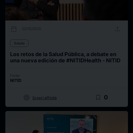
calendar_today
upload
22/10/2025
Salute
Los retos de la Salud Pública, a debate en
una nueva edición de #NITIDHealth - NITID
Fonte
NITID
target
bookmark_border
0
Scopri affinità