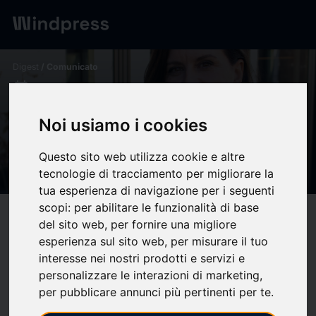
Digest
/ Comunicato
calendar_today
12/02/2025
Belén Codina, nueva directora
Noi usiamo i cookies
del área de Salud de NITID -
Questo sito web utilizza cookie e altre
NITID
tecnologie di tracciamento per migliorare la
tua esperienza di navigazione per i seguenti
scopi:
per abilitare le funzionalità di base
target
help
Compatibilità
del sito web
,
per fornire una migliore
upload
esperienza sul sito web
,
per misurare il tuo
bookmark_border
Salva
(0)
Condividi
interesse nei nostri prodotti e servizi e
personalizzare le interazioni di marketing
,
NITID Corporate Affairs ha fichado a
Belén Codina
como
per pubblicare annunci più pertinenti per te
.
nueva
directora del área Salud
de la compañía, con el objetivo
de fortalecer la presencia de la firma en el sector sanitario y