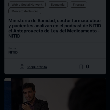
Web e Social Network
Economia
Finanza
Mercato del lavoro
Ministerio de Sanidad, sector farmacéutico
y pacientes analizan en el podcast de NITID
el Anteproyecto de Ley del Medicamento -
NITID
Fonte
NITID
target
bookmark_border
0
Scopri affinità