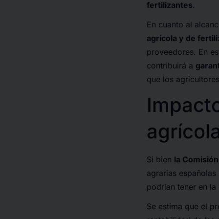
fertilizantes
.
En cuanto al alcan
agrícola y de ferti
proveedores. En est
contribuirá a
garant
que los agricultore
Impacto
agrícol
Si bien
la Comisión
agrarias españolas
podrían tener en la
Se estima que el pre