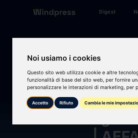
Digest
N
Digest
/ Comunicato
Noi usiamo i cookies
Questo sito web utilizza cookie e altre tecnolo
calendar_today
funzionalità di base del sito web
,
per fornire u
14/02/2025
personalizzare le interazioni di marketing
,
per p
Aranc
Accetto
Rifiuto
Cambia le mie impostazi
agríco
| AEF