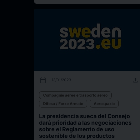
calendar_today
upload
13/01/2023
Compagnie aeree e trasporto aereo
Difesa / Forze Armate
Aerospazio
La presidencia sueca del Consejo
dará prioridad a las negociaciones
sobre el Reglamento de uso
sostenible de los productos