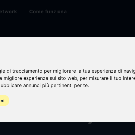
etwork
Come funziona
gie di tracciamento per migliorare la tua esperienza di navi
na migliore esperienza sul sito web
,
per misurare il tuo inter
ubblicare annunci più pertinenti per te
.
eles sobre product
oni
las de Rusia y Bielo
A