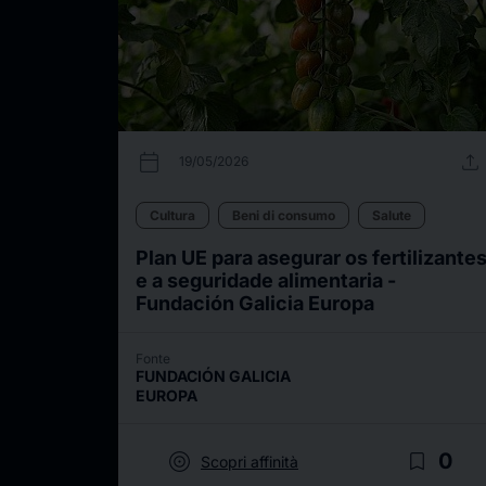
calendar_today
upload
19/05/2026
Cultura
Beni di consumo
Salute
Plan UE para asegurar os fertilizante
e a seguridade alimentaria -
Fundación Galicia Europa
Fonte
FUNDACIÓN GALICIA
EUROPA
target
bookmark_border
0
Scopri affinità