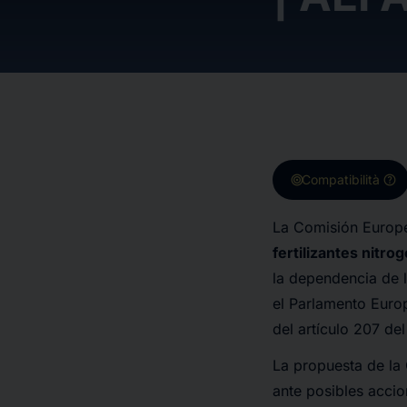
target
help
Compatibilità
La Comisión Europ
fertilizantes nitr
la dependencia de l
el Parlamento Europ
del artículo
207 de
La propuesta de la 
ante posibles accio