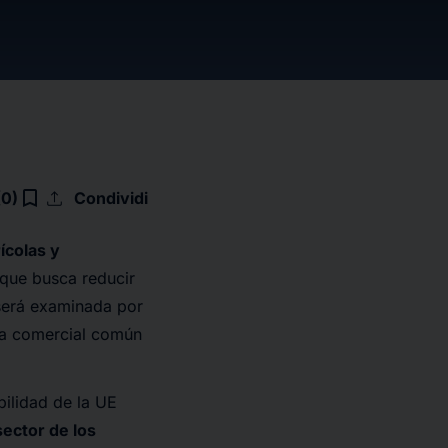
upload
bookmark_border
(0)
Condividi
ícolas y
 que busca reducir
 será examinada por
ica comercial común
bilidad de la UE
sector de los