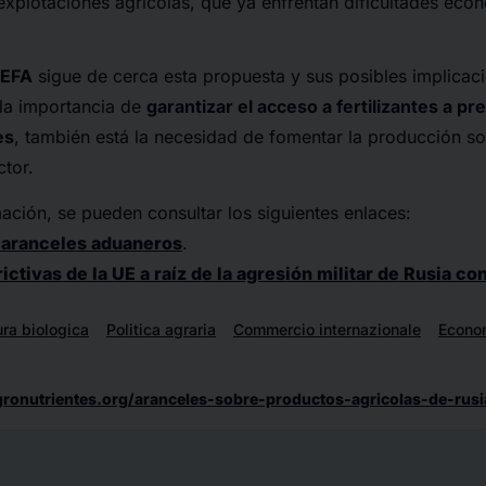
 explotaciones agrícolas, que ya enfrentan dificultades eco
EFA
sigue de cerca esta propuesta y sus posibles implicaci
la importancia de
garantizar el acceso a fertilizantes a pr
es
, también está la necesidad de fomentar la producción sos
ctor.
ación, se pueden consultar los siguientes enlaces:
 aranceles aduaneros
.
ictivas de la UE a raíz de la agresión militar de Rusia co
ura biologica
Politica agraria
Commercio internazionale
Econo
gronutrientes.org/aranceles-sobre-productos-agricolas-de-rusi