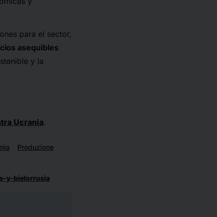
nómicas y
ones para el sector,
ecios asequibles
tenible y la
ntra Ucrania
.
mia
Produzione
a-y-bielorrusia