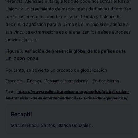
–Francia, Alemania e Italia, a los que podemos sumar el Reino
Unido– y un crecimiento de menor intensidad en las diferentes
periferias europeas, donde destacan Irlanda y Polonia. Es
decir, el diagnóstico para la UE no es el mismo si se atiende a
sus vínculos extrarregionales o si analizan los países europeos
individualmente.
Figura 7. Variación de presencia global de los países de la
UE, 2020-2024
Por tanto, se advierte un proceso de globalización
Economia
Finanza
Economia internazionale
Politica Interna
Fonte
:
https://www.realinstitutoelcano.org/analisis/globalizacion-
en-transicion-de-la-interdependencia-a-la-rivalidad-geopolitica/
Recapiti
Manuel Gracia Santos, Blanca González .