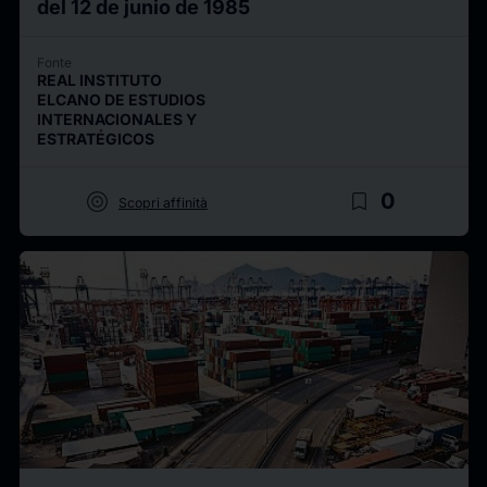
del 12 de junio de 1985
Fonte
REAL INSTITUTO
ELCANO DE ESTUDIOS
INTERNACIONALES Y
ESTRATÉGICOS
target
bookmark_border
0
Scopri affinità