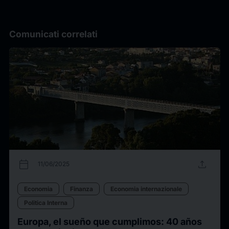
Comunicati correlati
calendar_today
upload
11/06/2025
Economia
Finanza
Economia internazionale
Politica Interna
Europa, el sueño que cumplimos: 40 años