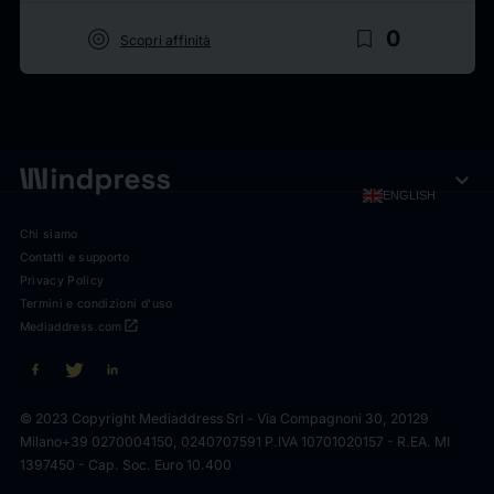
target
bookmark_border
0
Scopri affinità
expand_more
ENGLISH
Chi siamo
Contatti e supporto
Privacy Policy
Termini e condizioni d'uso
open_in_new
Mediaddress.com
© 2023 Copyright Mediaddress Srl - Via Compagnoni 30, 20129
Milano
+39 0270004150, 0240707591 P.IVA 10701020157 - R.EA. MI
1397450 - Cap. Soc. Euro 10.400