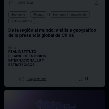
calendar_today
upload
31/03/2026
Economia
Finanza
Economia internazionale
Politica Interna
De la región al mundo: análisis geográfico
de la presencia global de China
Fonte
REAL INSTITUTO
ELCANO DE ESTUDIOS
INTERNACIONALES Y
ESTRATÉGICOS
target
bookmark_border
0
Scopri affinità