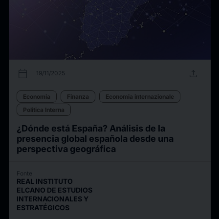
calendar_today
upload
19/11/2025
Economia
Finanza
Economia internazionale
Politica Interna
¿Dónde está España? Análisis de la
presencia global española desde una
perspectiva geográfica
Fonte
REAL INSTITUTO
ELCANO DE ESTUDIOS
INTERNACIONALES Y
ESTRATÉGICOS