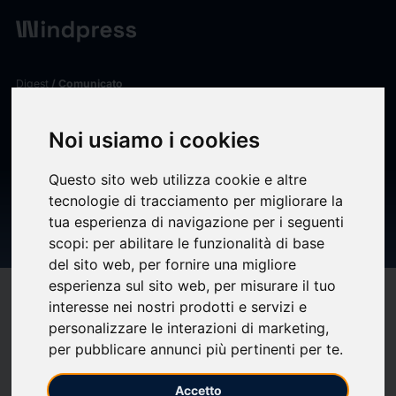
Digest
/ Comunicato
calendar_today
13/11/2025
Noi usiamo i cookies
BORGOSESIA: BANCA
Questo sito web utilizza cookie e altre
DITALIA AUTORIZZA
tecnologie di tracciamento per migliorare la
tua esperienza di navigazione per i seguenti
LACQUISIZIONE DI ONEOSIX
scopi:
per abilitare le funzionalità di base
del sito web
,
per fornire una migliore
esperienza sul sito web
,
per misurare il tuo
target
help
Compatibilità
interesse nei nostri prodotti e servizi e
upload
bookmark_border
personalizzare le interazioni di marketing
,
Salva
(0)
Condividi
per pubblicare annunci più pertinenti per te
.
BORGOSESIA: BANCA DITALIA AUTORIZZA LACQUISIZIONE DI ONEOSIX
Accetto