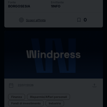
Fonte
Emittente
BORGOSESIA
1INFO
target
bookmark_border
0
Scopri affinità
calendar_today
upload
22/07/2026
Finanza
Risparmio/Affari personali
Fondi di investimento
Industria