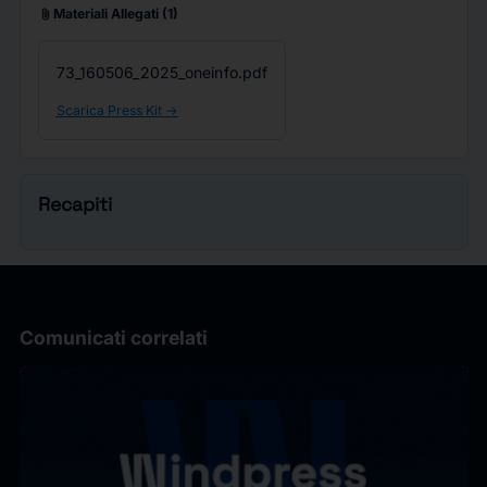
attach_file
Materiali Allegati
(1)
73_160506_2025_oneinfo.pdf
Scarica Press Kit ->
Recapiti
Comunicati correlati