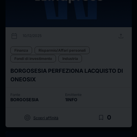
calendar_today
upload
10/12/2025
Finanza
Risparmio/Affari personali
Fondi di investimento
Industria
BORGOSESIA PERFEZIONA LACQUISTO DI
ONEOSIX
Fonte
Emittente
BORGOSESIA
1INFO
target
bookmark_border
0
Scopri affinità