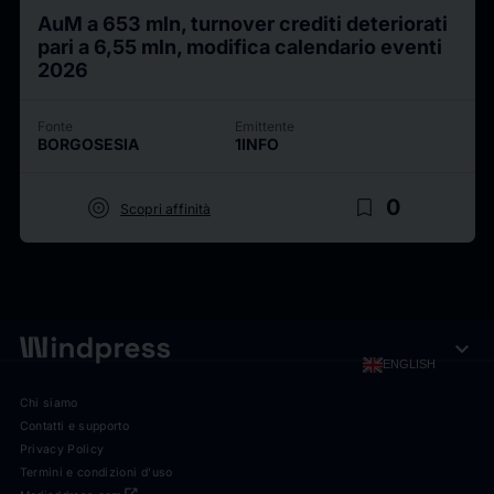
AuM a 653 mln, turnover crediti deteriorati
pari a 6,55 mln, modifica calendario eventi
2026
Fonte
Emittente
BORGOSESIA
1INFO
target
bookmark_border
0
Scopri affinità
expand_more
ENGLISH
Chi siamo
Contatti e supporto
Privacy Policy
Termini e condizioni d'uso