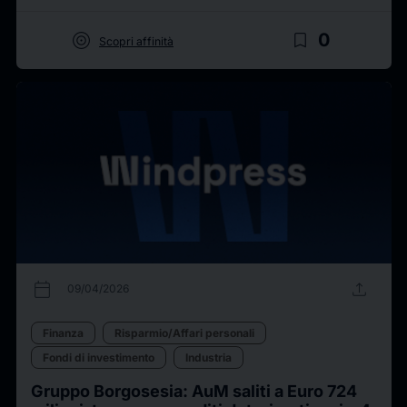
target
bookmark_border
0
Scopri affinità
calendar_today
upload
09/04/2026
Finanza
Risparmio/Affari personali
Fondi di investimento
Industria
Gruppo Borgosesia: AuM saliti a Euro 724