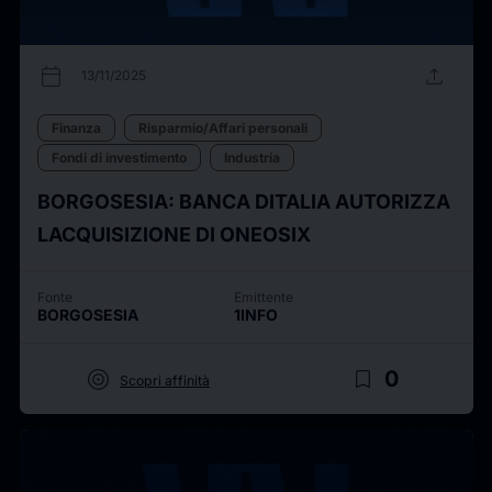
calendar_today
upload
13/11/2025
Finanza
Risparmio/Affari personali
Fondi di investimento
Industria
BORGOSESIA: BANCA DITALIA AUTORIZZA
LACQUISIZIONE DI ONEOSIX
Fonte
Emittente
BORGOSESIA
1INFO
target
bookmark_border
0
Scopri affinità