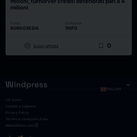
milioni, turnorver crediti deteriorati pari a 4
milioni
Fonte
Emittente
BORGOSESIA
1INFO
target
bookmark_border
0
Scopri affinità
expand_more
ENGLISH
Chi siamo
Contatti e supporto
Privacy Policy
Termini e condizioni d'uso
open_in_new
Mediaddress.com