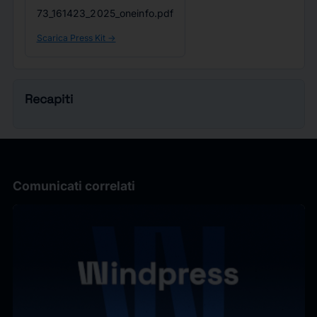
73_161423_2025_oneinfo.pdf
Scarica Press Kit ->
Recapiti
Comunicati correlati