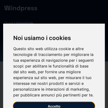
Digest
/ Comunicato
calendar_today
10/12/2025
Noi usiamo i cookies
BORGOSESIA PERFEZIONA
Questo sito web utilizza cookie e altre
LACQUISTO DI ONEOSIX
tecnologie di tracciamento per migliorare la
tua esperienza di navigazione per i seguenti
scopi:
per abilitare le funzionalità di base
target
help
Compatibilità
del sito web
,
per fornire una migliore
upload
esperienza sul sito web
,
per misurare il tuo
bookmark_border
Salva
(0)
Condividi
interesse nei nostri prodotti e servizi e
personalizzare le interazioni di marketing
,
BORGOSESIA PERFEZIONA LACQUISTO DI ONEOSIX
per pubblicare annunci più pertinenti per te
.
Accetto