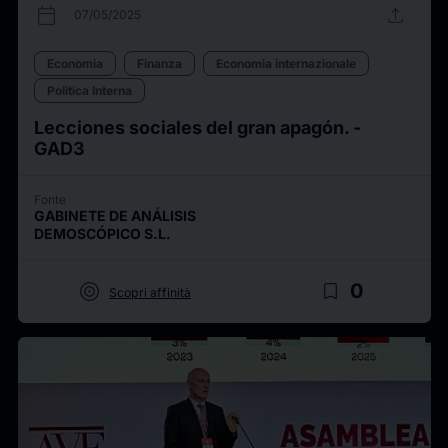
calendar_today
upload
07/05/2025
Economia
Finanza
Economia internazionale
Politica Interna
Lecciones sociales del gran apagón. -
GAD3
Fonte
GABINETE DE ANÁLISIS
DEMOSCÓPICO S.L.
target
bookmark_border
0
Scopri affinità