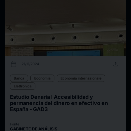
calendar_today
upload
21/11/2024
Banca
Economia
Economia internazionale
Elettronica
Estudio Denaria I Accesibilidad y
permanencia del dinero en efectivo en
España - GAD3
Fonte
GABINETE DE ANÁLISIS