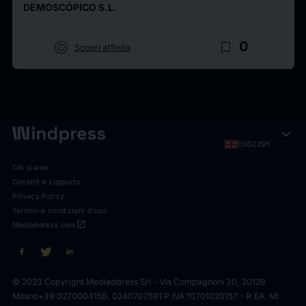
DEMOSCÓPICO S.L.
target
bookmark_border
0
Scopri affinità
expand_more
ENGLISH
Chi siamo
Contatti e supporto
Privacy Policy
Termini e condizioni d'uso
open_in_new
Mediaddress.com
© 2023 Copyright Mediaddress Srl - Via Compagnoni 30, 20129
Milano
+39 0270004150, 0240707591 P.IVA 10701020157 - R.EA. MI