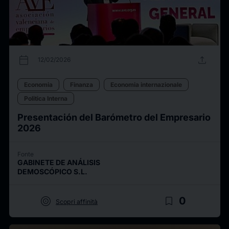
calendar_today
upload
12/02/2026
Economia
Finanza
Economia internazionale
Politica Interna
Presentación del Barómetro del Empresario
2026
Fonte
GABINETE DE ANÁLISIS
DEMOSCÓPICO S.L.
target
bookmark_border
0
Scopri affinità