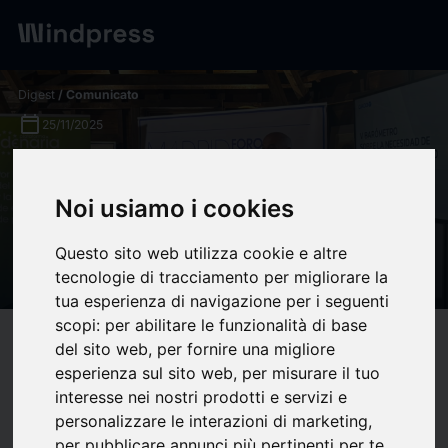
Digest
/ Comunicato
calendar_today
25/11/2025
Presentación del V Barómetro
sobre la necesidad de
Noi usiamo i cookies
permanencia del dinero en
Questo sito web utilizza cookie e altre
efectivo
tecnologie di tracciamento per migliorare la
tua esperienza di navigazione per i seguenti
scopi:
per abilitare le funzionalità di base
target
help
Compatibilità
del sito web
,
per fornire una migliore
esperienza sul sito web
,
per misurare il tuo
upload
bookmark_border
Salva
(0)
Condividi
interesse nei nostri prodotti e servizi e
personalizzare le interazioni di marketing
,
per pubblicare annunci più pertinenti per te
.