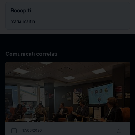
Recapiti
maria.martin
Comunicati correlati
calendar_today
upload
17/03/2026