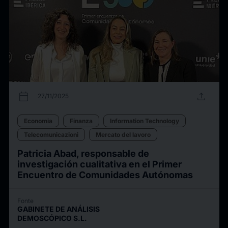
calendar_today
upload
27/11/2025
Economia
Finanza
Information Technology
Telecomunicazioni
Mercato del lavoro
Patricia Abad, responsable de
investigación cualitativa en el Primer
Encuentro de Comunidades Autónomas
Fonte
GABINETE DE ANÁLISIS
DEMOSCÓPICO S.L.