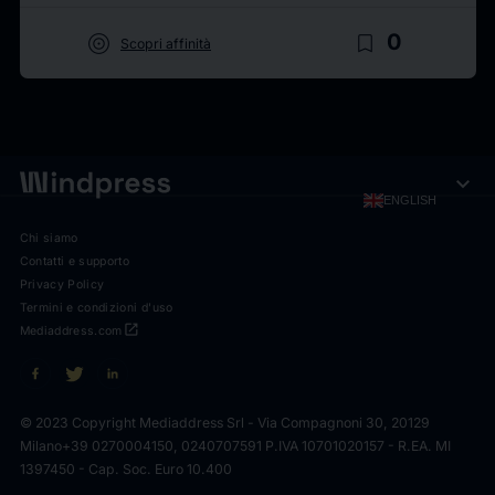
target
bookmark_border
0
Scopri affinità
expand_more
ENGLISH
Chi siamo
Contatti e supporto
Privacy Policy
Termini e condizioni d'uso
open_in_new
Mediaddress.com
© 2023 Copyright Mediaddress Srl - Via Compagnoni 30, 20129
Milano
+39 0270004150, 0240707591 P.IVA 10701020157 - R.EA. MI
1397450 - Cap. Soc. Euro 10.400