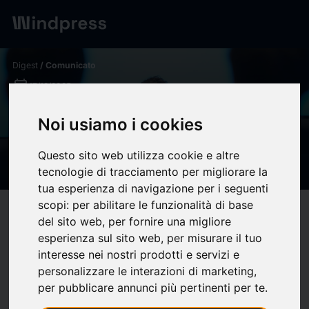
Digest
/ Comunicato
calendar_today
17/12/2025
Patricia Abad sobre las
Noi usiamo i cookies
pantallas en la infancia y
Questo sito web utilizza cookie e altre
adolescencia
tecnologie di tracciamento per migliorare la
tua esperienza di navigazione per i seguenti
scopi:
per abilitare le funzionalità di base
target
help
Compatibilità
del sito web
,
per fornire una migliore
upload
bookmark_border
esperienza sul sito web
,
per misurare il tuo
Salva
(0)
Condividi
interesse nei nostri prodotti e servizi e
personalizzare le interazioni di marketing
,
Patricia Abad,
per pubblicare annunci più pertinenti per te
.