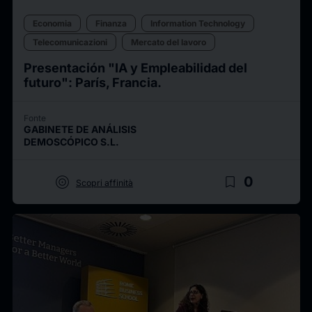
Economia
Finanza
Information Technology
Telecomunicazioni
Mercato del lavoro
Presentación "IA y Empleabilidad del
futuro": París, Francia.
Fonte
GABINETE DE ANÁLISIS
DEMOSCÓPICO S.L.
target
bookmark_border
0
Scopri affinità