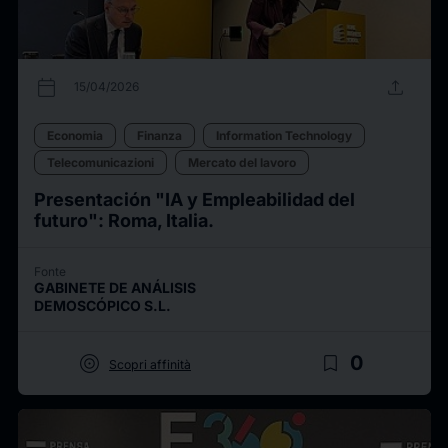
calendar_today
upload
15/04/2026
Economia
Finanza
Information Technology
Telecomunicazioni
Mercato del lavoro
Presentación "IA y Empleabilidad del
futuro": Roma, Italia.
Fonte
GABINETE DE ANÁLISIS
DEMOSCÓPICO S.L.
target
bookmark_border
0
Scopri affinità